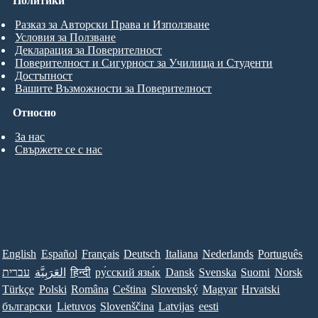
Политики
Разказ за Авторски Права и Използване
Условия за Ползване
Декларация за Поверителност
Поверителност и Сигурност за Училища и Студенти
Достъпност
Вашите Възможности за Поверителност
Относно
За нас
Свържете се с нас
English
Español
Français
Deutsch
Italiana
Nederlands
Português
עברית
العَرَبِيَّة
हिन्दी
ру́сский язы́к
Dansk
Svenska
Suomi
Norsk
Türkçe
Polski
Româna
Ceština
Slovenský
Magyar
Hrvatski
български
Lietuvos
Slovenščina
Latvijas
eesti