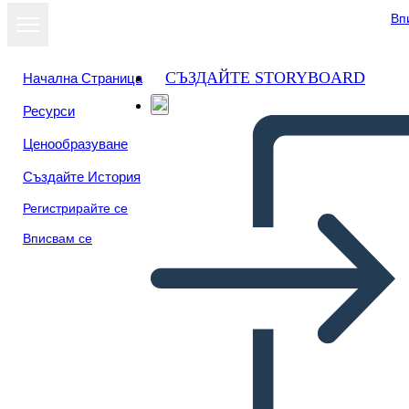
Вп
СЪЗДАЙТЕ STORYBOARD
Начална Страница
Ресурси
Преглед като
Ценообразуване
слайдшоу
Създайте История
Регистрирайте се
Вписвам се