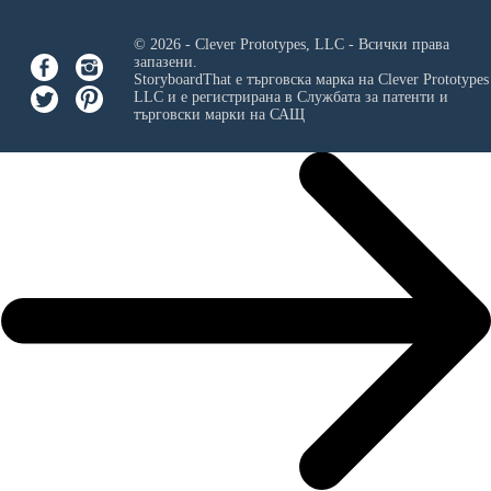
© 2026 - Clever Prototypes, LLC - Всички права
запазени.
StoryboardThat е търговска марка на
Clever Prototypes
LLC
и е регистрирана в Службата за патенти и
търговски марки на САЩ