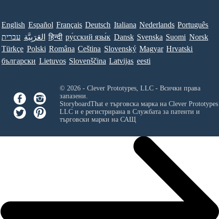
English
Español
Français
Deutsch
Italiana
Nederlands
Português
עברית
العَرَبِيَّة
हिन्दी
ру́сский язы́к
Dansk
Svenska
Suomi
Norsk
Türkçe
Polski
Româna
Ceština
Slovenský
Magyar
Hrvatski
български
Lietuvos
Slovenščina
Latvijas
eesti
© 2026 - Clever Prototypes, LLC - Всички права
запазени.
StoryboardThat е търговска марка на
Clever Prototypes
LLC
и е регистрирана в Службата за патенти и
търговски марки на САЩ