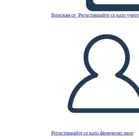
Копирайте този Storyboard
Вписвам се
Регистрирайте се като учит
СЪЗДАЙТЕ СЦЕНАРИЙ
ПУСКАНЕ НА СЛАЙДШОУ
ЧЕТИ МИ
Регистрирайте се като физическо лице