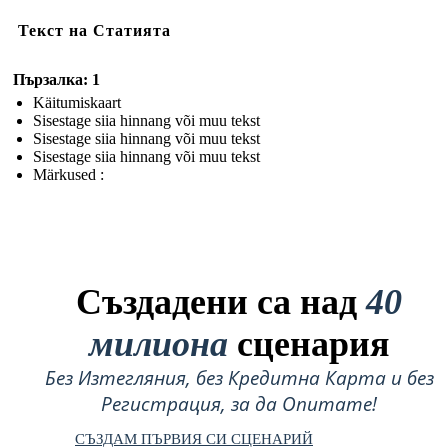
Текст на Статията
Пързалка: 1
Käitumiskaart
Sisestage siia hinnang või muu tekst
Sisestage siia hinnang või muu tekst
Sisestage siia hinnang või muu tekst
Märkused :
Създадени са над
40
милиона
сценария
Без Изтегляния, без Кредитна Карта и без
Регистрация, за да Опитате!
СЪЗДАМ ПЪРВИЯ СИ СЦЕНАРИЙ