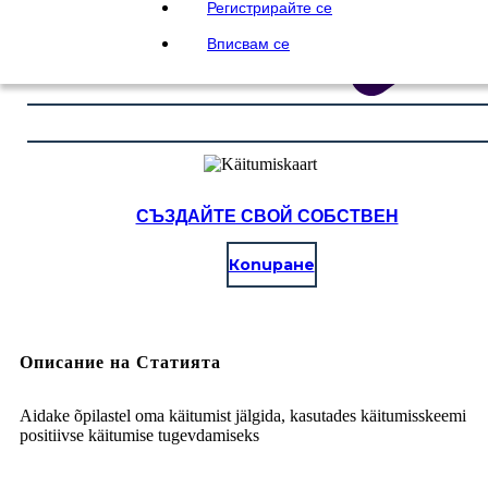
Регистрирайте се
Вписвам се
СЪЗДАЙТЕ СВОЙ СОБСТВЕН
Копиране
Описание на Статията
Aidake õpilastel oma käitumist jälgida, kasutades käitumisskeemi
positiivse käitumise tugevdamiseks