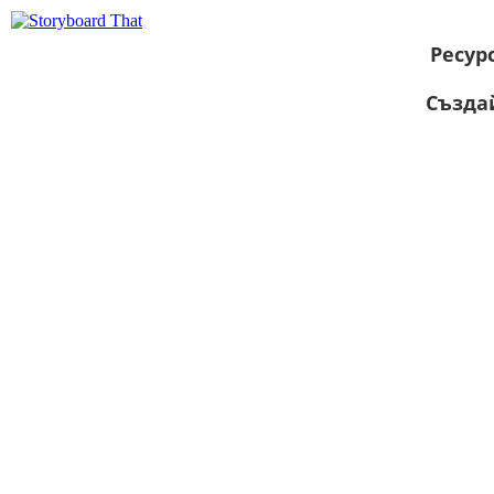
Ресур
Създа