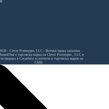
ип
2026 - Clever Prototypes, LLC - Всички права запазени.
yboardThat е търговска марка на
Clever Prototypes , LLC
и
гистрирана в Службата за патенти и търговски марки на
САЩ