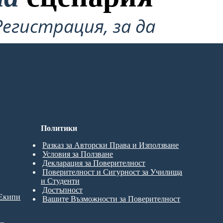
Регистрация, за да
Политики
Разказ за Авторски Права и Използване
Условия за Ползване
Декларация за Поверителност
Поверителност и Сигурност за Училища
и Студенти
Достъпност
 Екипи
Вашите Възможности за Поверителност