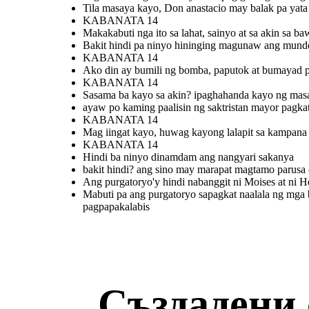
Tila masaya kayo, Don anastacio may balak pa yata
KABANATA 14
Makakabuti nga ito sa lahat, sainyo at sa akin sa b
Mabuti pa ang purgatoryo
sapagkat naalala ng mga buhay
na
Bakit hindi pa ninyo hininging magunaw ang mund
ang mga patay na nag huhudyot sa
H
mga tao upang mamuhay ng
mabuti.ang tanging nag papasama
KABANATA 14
ay ang mga pagpapakalabis
Ako din ay bumili ng bomba, paputok at bumayad 
KABANATA 14
KABANATA 14
bakit hindi? ang sino may marapat
magtamo parusa o gantimpala ukol sa
Sasama ba kayo sa akin? ipaghahanda kayo ng mas
kanyang ginawa at hindi dahil sa
Hindi ba ninyo
ginawa ng iba.
ayaw po kaming paalisin ng saktristan mayor pagka
dinamdam ang
nangyari sakanya
KABANATA 14
Mag iingat kayo, huwag kayong lalapit sa kampana
KABANATA 14
Hindi ba ninyo dinamdam ang nangyari sakanya
bakit hindi? ang sino may marapat magtamo parusa o
Ang purgatoryo'y hindi nabanggit ni Moises at ni He
Mabuti pa ang purgatoryo sapagkat naalala ng mg
Mabuti pa ang purgatoryo
Ang purgatoryo'y hindi
pagpapakalabis
sapagkat naalala ng mga buhay
nabanggit ni Moises at ni
ang mga patay na nag huhudyot sa
HesuKristo at wala rin
mga tao upang mamuhay ng
ito sa bibliya at sa
mabuti.ang tanging nag papasama
Santong Ebanghelyo
ay ang mga pagpapakalabis
Създадени 