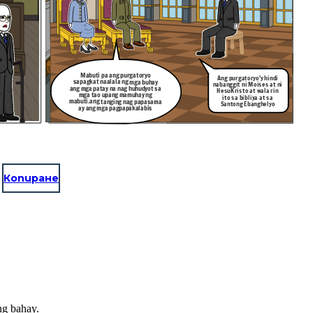
Mabuti pa ang purgatoryo
Ang purgatoryo'y hindi
sapagkat naalala ng mga buhay
nabanggit ni Moises at ni
ang mga patay na nag huhudyot sa
HesuKristo at wala rin
mga tao upang mamuhay ng
ito sa bibliya at sa
mabuti.ang tanging nag papasama
Santong Ebanghelyo
ay ang mga pagpapakalabis
Копиране
ng bahay.