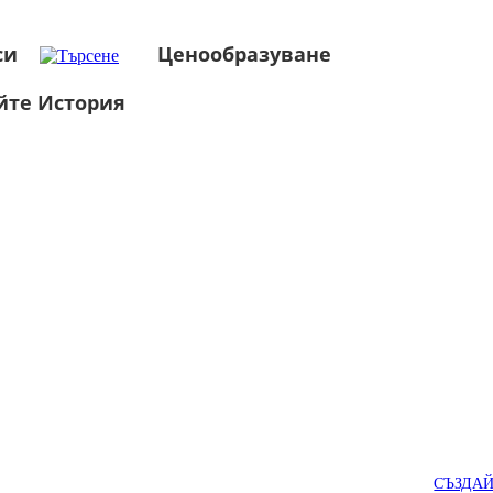
си
Ценообразуване
йте История
СЪЗДА