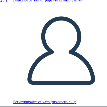
Вписвам се
Регистрирайте се като учител
OARD
Регистрирайте се като физическо лице