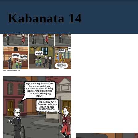
Kabanata 14
KABANATA 14
KABANATA 14
KABANATA 14
Higit doon ang hinihintay ko
kapag gumuguhit ang
at kulog
matatalim na kidlat
Bakit hindi pa ninyo
Ako din ay bumili ng bomba,
hininging magunaw ang
na maaring pumatay ng
paputok at bumayad pa sa
mundo?
tao at makasunog ng
pagpapatunog ng kampana
bahay.
dahil mapanganib na
patugtugin ang kampana
Makakabuti nga ito
kapag may unos
sa lahat, sainyo at sa
Tila masaya kayo,
akin sa bawat
Don anastacio may
kapitang bumili ng
panghuli ng kulog
balak pa yata
kayong maligo
KABANATA 14
KABANATA 14
bakit hindi? ang sino may marapat
KABANATA 14
magtamo parusa o gantimpala ukol sa
kanyang ginawa at hindi dahil sa
Hindi ba ninyo
ginawa ng iba.
dinamdam ang
nangyari sakanya
Mag iingat kayo,
huwag kayong lalapit
sa kampana kapag
Sasama ba kayo sa
kumikidlat
akin? ipaghahanda
kayo ng masarap na
hapunan ng inyong
ina
ayaw po kaming paalisin ng saktristan mayor pagkatapos daw po ng ikawalo at saka kami maka uuwi hihintain din po namin ang sahod upang may magasta si ina.
Mabuti pa ang purgatoryo
Ang purgatoryo'y hindi
sapagkat naalala ng mga buhay
nabanggit ni Moises at ni
ang mga patay na nag huhudyot sa
HesuKristo at wala rin
mga tao upang mamuhay ng
ito sa bibliya at sa
mabuti.ang tanging nag papasama
Santong Ebanghelyo
ay ang mga pagpapakalabis
Create your own at Storyboard That
KABANATA 14
KABANATA 14
Higit doon ang hinihintay ko
kapag gumuguhit ang
at kulog
matatalim na kidlat
Bakit hindi 
hininging mag
na maaring pumatay ng
mundo
tao at makasunog ng
bahay.
Makakabuti nga ito
sa lahat, sainyo at sa
Tila masaya kayo,
akin sa bawat
Don anastacio may
kapitang bumili ng
panghuli ng kulog
balak pa yata
kayong maligo
.