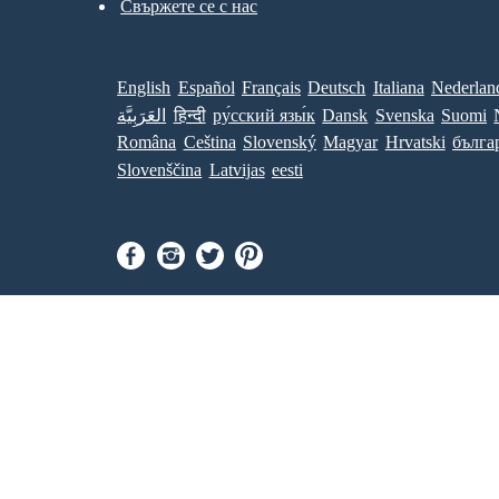
Свържете се с нас
English
Español
Français
Deutsch
Italiana
Nederlan
العَرَبِيَّة
हिन्दी
ру́сский язы́к
Dansk
Svenska
Suomi
Româna
Ceština
Slovenský
Magyar
Hrvatski
бълга
Slovenščina
Latvijas
eesti