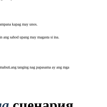
ampana kapag may unos .
in ang sahod upang may magasta si ina.
 mabuti.ang tanging nag papasama ay ang mga
на
сценария