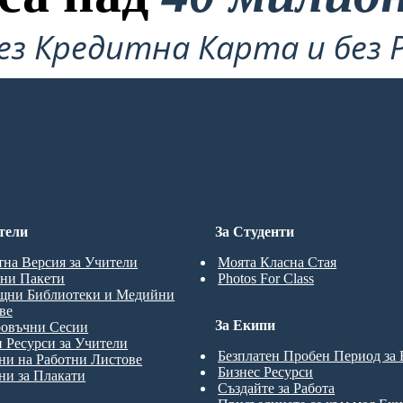
ез Кредитна Карта и без 
Опитате!
тели
За Студенти
тна Версия за Учители
Моята Класна Стая
ни Пакети
Photos For Class
щни Библиотеки и Медийни
ве
За Екипи
ровъчни Сесии
 Ресурси за Учители
Безплатен Пробен Период за
и на Работни Листове
Бизнес Ресурси
и за Плакати
Създайте за Работа