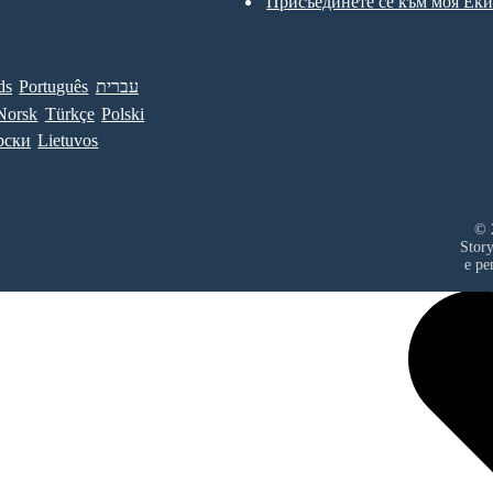
Присъединете се към моя Ек
ds
Português
עברית
Norsk
Türkçe
Polski
рски
Lietuvos
© 
Stor
е ре