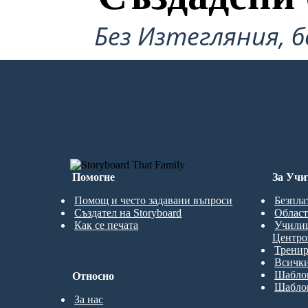
Без Изтегляния, б
СЪЗДАМ ПЪРВИЯ СИ СЦЕНАРИЙ
Помогне
За Учи
Помощ и често задавани въпроси
Безпла
Създател на Storyboard
Област
Как се печата
Учили
Центро
Трени
Всички
Шаблон
Относно
Шаблон
За нас