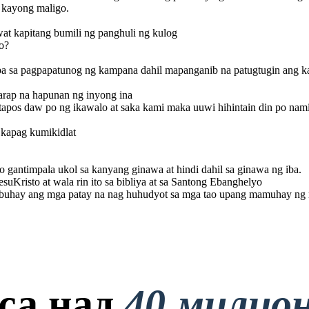
 kayong maligo .
awat kapitang bumili ng panghuli ng kulog
Ang purgatoryo'y hindi
banggit ni Moises at ni
o?
esuKristo at wala rin
ito sa bibliya at sa
Santong Ebanghelyo
pa sa pagpapatunog ng kampana dahil mapanganib na patugtugin ang k
arap na hapunan ng inyong ina
tapos daw po ng ikawalo at saka kami maka uuwi hihintain din po nam
 kapag kumikidlat
 gantimpala ukol sa kanyang ginawa at hindi dahil sa ginawa ng iba.
suKristo at wala rin ito sa bibliya at sa Santong Ebanghelyo
a buhay ang mga patay na nag huhudyot sa mga tao upang mamuhay ng
са над
40 милио