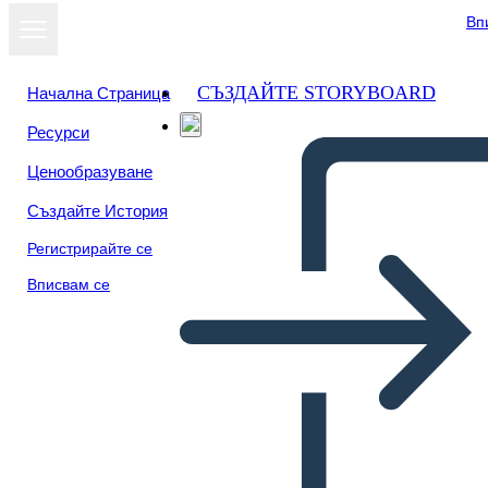
Вп
СЪЗДАЙТЕ STORYBOARD
Начална Страница
Ресурси
Преглед като
Ценообразуване
слайдшоу
Създайте История
Регистрирайте се
Вписвам се