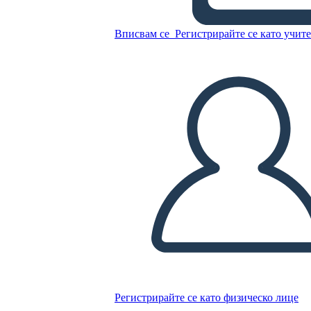
Personaggi di Walk Two
Вписвам се
Регистрирайте се като учит
Moons
Копирайте този Storyboard
СЪЗДАЙТЕ СЦЕНАРИЙ
ПУСКАНЕ НА СЛАЙДШОУ
ЧЕТИ МИ
Регистрирайте се като физическо лице