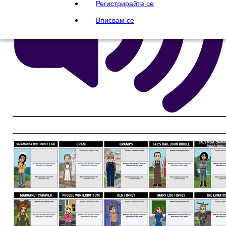
Регистрирайте се
Вписвам се