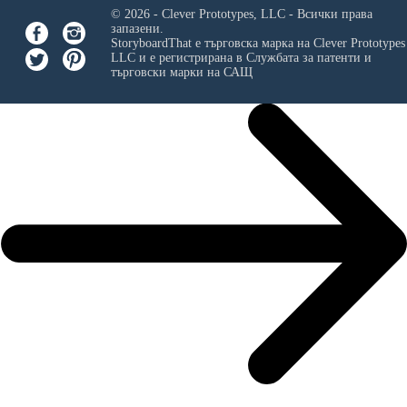
© 2026 - Clever Prototypes, LLC - Всички права
запазени.
StoryboardThat е търговска марка на
Clever Prototypes
LLC
и е регистрирана в Службата за патенти и
търговски марки на САЩ