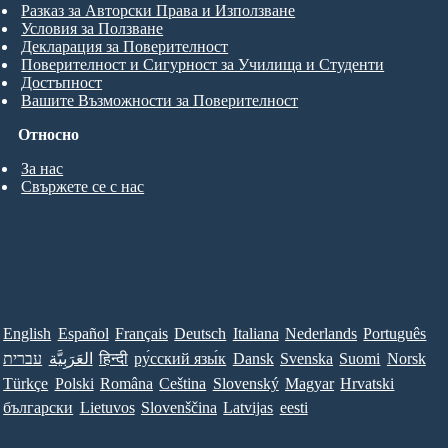
Разказ за Авторски Права и Използване
Условия за Ползване
Декларация за Поверителност
Поверителност и Сигурност за Училища и Студенти
Достъпност
Вашите Възможности за Поверителност
Относно
За нас
Свържете се с нас
English
Español
Français
Deutsch
Italiana
Nederlands
Português
עברית
العَرَبِيَّة
हिन्दी
ру́сский язы́к
Dansk
Svenska
Suomi
Norsk
Türkçe
Polski
Româna
Ceština
Slovenský
Magyar
Hrvatski
български
Lietuvos
Slovenščina
Latvijas
eesti