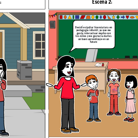
:
Escena 2:
Decidí estudiar licenciatura en
pedagogía infantil, ya que me
gusta interactuar mucho con
los niños y me gustaría darles
un buen aprendizaje en un
futuro
hablando sobre qué es
Explicación de la escena: Samir continúa su introducción hablando de los
documentos de archivo
Escena 6:
tudio
ditos
En mi prueba de liderazgo, obtuve
[emprendedor e innovador (13) creativo
y artistico (15) social comunitario ( 12)
investigador (15) ].considero que este
liderazgo puede aportar a mi formacion
enel programa acdemico que elegi de
las siguientes maneras
Explicación de la escena: Samir introduce el tema hablando 
las personas que verán el video
un documento