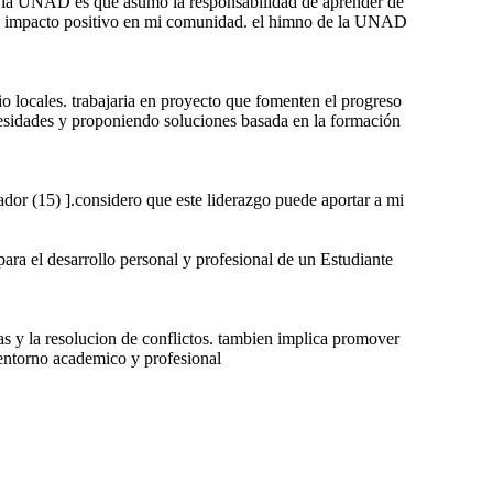
de la UNAD es que asumo la responsabilidad de aprender de
 un impacto positivo en mi comunidad. el himno de la UNAD
o locales. trabajaria en proyecto que fomenten el progreso
ecesidades y proponiendo soluciones basada en la formación
ador (15) ].considero que este liderazgo puede aportar a mi
ara el desarrollo personal y profesional de un Estudiante
vas y la resolucion de conflictos. tambien implica promover
entorno academico y profesional