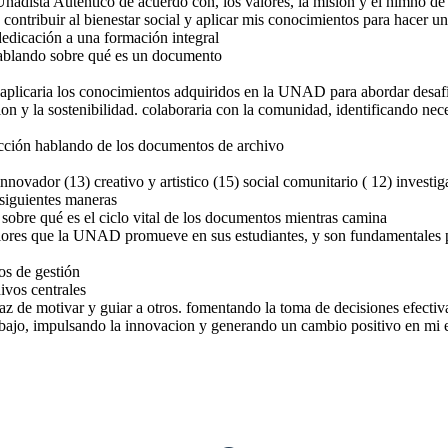
 Unadista Auténtico de acuerdo con, los valores, la misión y el himno 
ontribuir al bienestar social y aplicar mis conocimientos para hacer
dedicación a una formación integral
hablando sobre qué es un documento
, aplicaria los conocimientos adquiridos en la UNAD para abordar desafi
ion y la sostenibilidad. colaboraria con la comunidad, identificando n
ucción hablando de los documentos de archivo
ovador (13) creativo y artistico (15) social comunitario ( 12) investig
ades de
siguientes maneras
apaz de
tros.
sobre qué es el ciclo vital de los documentos mientras camina
decisiones
cion de
valores que la UNAD promueve en sus estudiantes, y son fundamentales p
implica
ion y la
ipos de
innovacion
 positivo
archivos centrales
os de gestión
emico y
ivos centrales
paz de motivar y guiar a otros. fomentando la toma de decisiones efecti
abajo, impulsando la innovacion y generando un cambio positivo en mi 