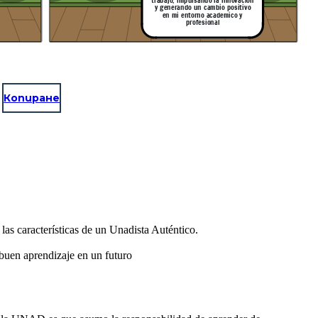
trabajo, impulsando la innovacion
y generando un cambio positivo
 gestión
Explicación de la escena: Samir habla sobre los archivos centrales
en mi entorno academico y
profesional
Копиране
as características de un Unadista Auténtico.
 buen aprendizaje en un futuro