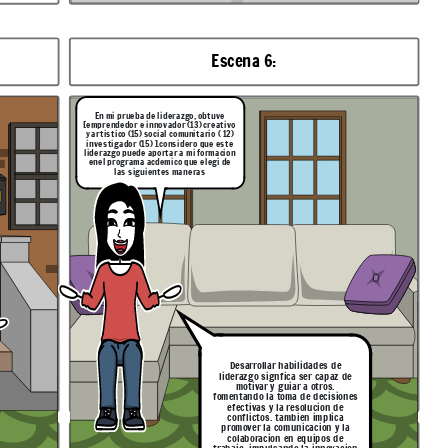
Escena 6:
En mi prueba de liderazgo, obtuve
[emprendedor e innovador (13) creativo
y artistico (15) social comunitario ( 12)
investigador (15) ].considero que este
liderazgo puede aportar a mi formacion
enel programa acdemico que elegi de
las siguientes maneras
Desarrollar habilidades de
liderazgo signfica ser capaz de
motivar y guiar a otros.
fomentando la toma de decisiones
efectivas y la resolucion de
conflictos. tambien implica
promover la comunicacion y la
colaboracion en equipos de