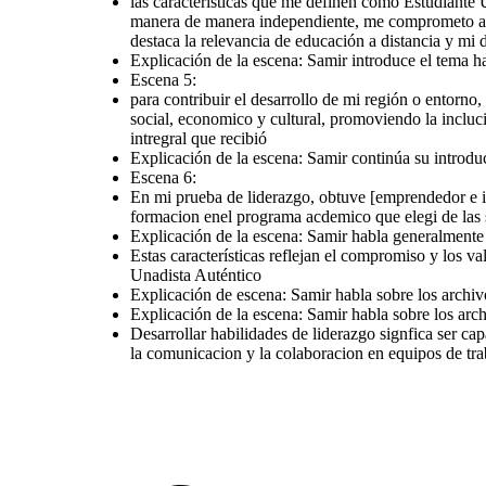
las características que me definen como Estudiante
debo cursar 156 créditos
académicos
para contribuir el
En mi prueba de liderazgo, obtuve
manera de manera independiente, me comprometo a c
desarrollo de mi región o
[emprendedor e innovador (13) creativo
entorno, aplicaria los
y artistico (15) social comunitario ( 12)
conocimientos adquiridos
destaca la relevancia de educación a distancia y mi 
investigador (15) ].considero que este
en la UNAD para abordar
liderazgo puede aportar a mi formacion
desafio locales.
enel programa acdemico que elegi de
Explicación de la escena: Samir introduce el tema 
trabajaria en proyecto
las siguientes maneras
que fomenten el progreso
social, economico y
Escena 5:
cultural, promoviendo la
inclucion y la
sostenibilidad.
para contribuir el desarrollo de mi región o entorno
colaboraria con la
comunidad, identificando
social, economico y cultural, promoviendo la incluc
necesidades y
proponiendo soluciones
basada en la formación
intregral que recibió
intregral que recibió
Explicación de la escena: Samir continúa su introd
Escena 6:
En mi prueba de liderazgo, obtuve [emprendedor e inn
Desarrollar habilid
formacion enel programa acdemico que elegi de las 
liderazgo signfica ser c
motivar y guiar a o
Explicación de la escena: Samir habla generalmente 
fomentando la toma de 
efectivas y la resolu
Estas características reflejan el compromiso y los 
conflictos. tambien 
promover la comunicac
colaboracion en equ
Unadista Auténtico
trabajo, impulsando la 
Explicación de la escena: Samir continúa su introducción hablando de los
y generando un cambio
documentos de archivo
Explicación de escena: Samir habla sobre los archivos de gestión
Explicación de la escena: Samir habla sobre los 
Explicación de escena: Samir habla sobre los archiv
en mi entorno acad
profesional
Explicación de la escena: Samir habla sobre los arch
Desarrollar habilidades de liderazgo signfica ser ca
la comunicacion y la colaboracion en equipos de tr
Escena 6:
En mi prueba de liderazgo, obtuve
[emprendedor e innovador (13) creativo
y artistico (15) social comunitario ( 12)
investigador (15) ].considero que este
liderazgo puede aportar a mi formacion
enel programa acdemico que elegi de
las siguientes maneras