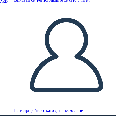
Вписвам се
Регистрирайте се като учител
OARD
Регистрирайте се като физическо лице