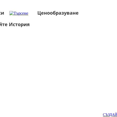
си
Ценообразуване
йте История
СЪЗДА