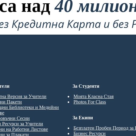
са над
40 милио
ез Кредитна Карта и без 
Опитате!
тели
За Студенти
тна Версия за Учители
Моята Класна Стая
ни Пакети
Photos For Class
щни Библиотеки и Медийни
ве
За Екипи
ровъчни Сесии
 Ресурси за Учители
Безплатен Пробен Период за
и на Работни Листове
Бизнес Ресурси
и за Плакати