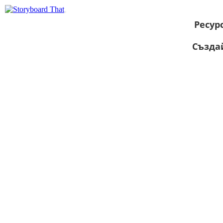
Ресур
Създа