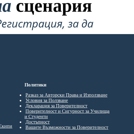
на
сценария
Регистрация, за да
Политики
Разказ за Авторски Права и Използване
Условия за Ползване
Декларация за Поверителност
Поверителност и Сигурност за Училища
и Студенти
Достъпност
 Екипи
Вашите Възможности за Поверителност