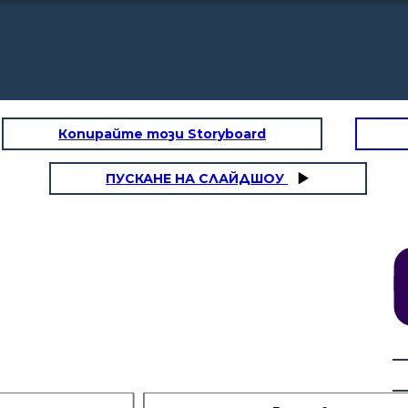
Копирайте този Storyboard
ПУСКАНЕ НА СЛАЙДШОУ
Escena 3:
Según mi plan de estudio
debo cursar 156 créditos
académicos