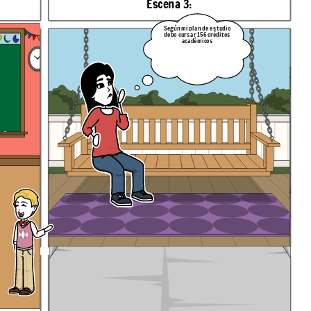
Escena 3:
Según mi plan de estudio
debo cursar 156 créditos
académicos
sobre qué es
Explicación de la escena: Samir continúa su introducción hablando de los
documentos de archivo