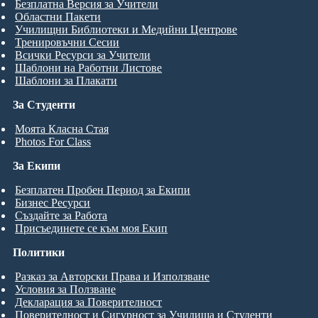
Безплатна Версия за Учители
Областни Пакети
Училищни Библиотеки и Медийни Центрове
Тренировъчни Сесии
Всички Ресурси за Учители
Шаблони на Работни Листове
Шаблони за Плакати
За Студенти
Моята Класна Стая
Photos For Class
За Екипи
Безплатен Пробен Период за Екипи
Бизнес Ресурси
Създайте за Работа
Присъединете се към моя Екип
Политики
Разказ за Авторски Права и Използване
Условия за Ползване
Декларация за Поверителност
Поверителност и Сигурност за Училища и Студенти