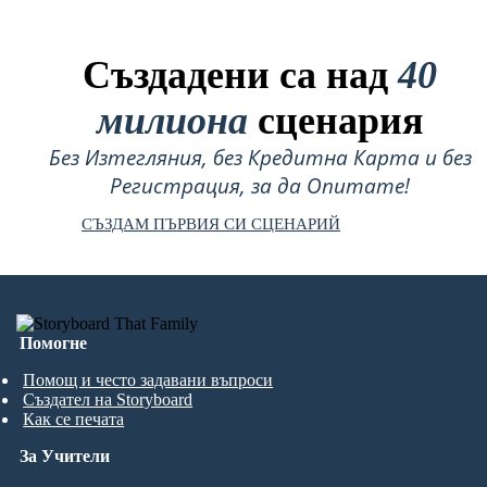
Създадени са над
40
милиона
сценария
Без Изтегляния, без Кредитна Карта и без
Регистрация, за да Опитате!
СЪЗДАМ ПЪРВИЯ СИ СЦЕНАРИЙ
Помогне
Помощ и често задавани въпроси
Създател на Storyboard
Как се печата
За Учители