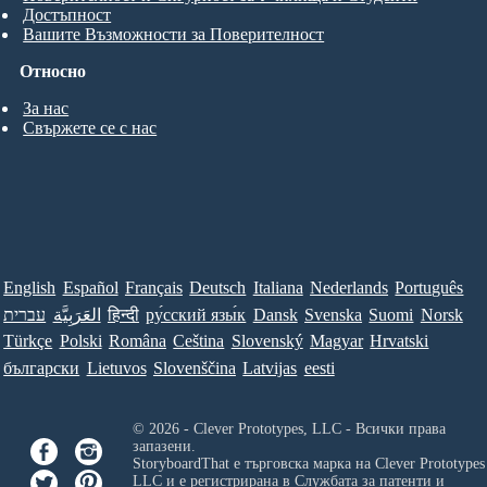
Достъпност
Вашите Възможности за Поверителност
Относно
За нас
Свържете се с нас
English
Español
Français
Deutsch
Italiana
Nederlands
Português
עברית
العَرَبِيَّة
हिन्दी
ру́сский язы́к
Dansk
Svenska
Suomi
Norsk
Türkçe
Polski
Româna
Ceština
Slovenský
Magyar
Hrvatski
български
Lietuvos
Slovenščina
Latvijas
eesti
© 2026 - Clever Prototypes, LLC - Всички права
запазени.
StoryboardThat е търговска марка на
Clever Prototypes
LLC
и е регистрирана в Службата за патенти и