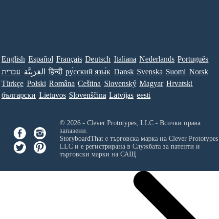
English
Español
Français
Deutsch
Italiana
Nederlands
Português
עברית
العَرَبِيَّة
हिन्दी
ру́сский язы́к
Dansk
Svenska
Suomi
Norsk
Türkçe
Polski
Româna
Ceština
Slovenský
Magyar
Hrvatski
български
Lietuvos
Slovenščina
Latvijas
eesti
© 2026 - Clever Prototypes, LLC - Всички права
запазени.
StoryboardThat е търговска марка на
Clever Prototypes
LLC
и е регистрирана в Службата за патенти и
търговски марки на САЩ