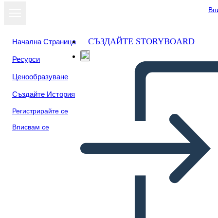
Вп
СЪЗДАЙТЕ STORYBOARD
Начална Страница
Ресурси
Ценообразуване
Създайте История
Регистрирайте се
Вписвам се
Structure du Poème