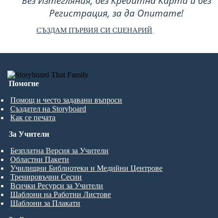
Без Изтегляния, без Кредитна Карта и без
Регистрация, за да Опитате!
СЪЗДАМ ПЪРВИЯ СИ СЦЕНАРИЙ
Помогне
Помощ и често задавани въпроси
Създател на Storyboard
Как се печата
За Учители
Безплатна Версия за Учители
Областни Пакети
Училищни Библиотеки и Медийни Центрове
Тренировъчни Сесии
Всички Ресурси за Учители
Шаблони на Работни Листове
Шаблони за Плакати