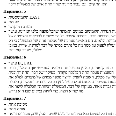
הוא התקיים, וגם עבור מדינות שהיו תחת איום של ממשלות דיכוי.
Пързалка: 5
הקומוניסטית EAST
לעומת
מערב דמוקרטי
ות הגדרת הקומוניזם טמונים האמונה שהכל מופנה כלפי המדינה. עושר
שי, חירויות פרט, ובחירה אישית כל היו משניים לבריאות והצמיחה של
מדינת הלאום. הם האמינו מערכת של מפלגה אחת של הממשלה כי רק
עילה לפעול על סמך מה כל נתרם בסופו של דבר למדינה. שוויון, במובן
מילולי, מוגדר קומוניזם.
Пързалка: 6
עושר EQUAL
תחת קומוניזם, באופן ספציפי תחת מנהיג הסובייטי יוזף סטאלין, ברית
המועצות פעלה תחת הכלכלה פקודה. בעיקרו של דבר, תחת "תוכנית
" של סטלין, האומה להפיק ולייצר מספר מסוים של מוצרים למלא את
סות ספציפיות. אמנם זה להפעיל לחץ רב על עובדים ותעשיות, כלכלת
ת גברה מאוד. בעיקרו של דבר, הממשלה "ציוותה" הכלכלה לייצר את
מה שהיא רוצה, כדי להיות במקום שבו הוא נדרש.
Пързалка: 7
מסיבה אחת
אומה אחת
תחת הקומוניזם הוא במהותו כי כולם שווים. הכל, שוב, נועד והתרומה