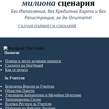
милиона
сценария
Без Изтегляния, без Кредитна Карта и без
Регистрация, за да Опитате!
СЪЗДАМ ПЪРВИЯ СИ СЦЕНАРИЙ
Помогне
Помощ и често задавани въпроси
Създател на Storyboard
Как се печата
За Учители
Безплатна Версия за Учители
Областни Пакети
Училищни Библиотеки и Медийни Центрове
Тренировъчни Сесии
Всички Ресурси за Учители
Шаблони на Работни Листове