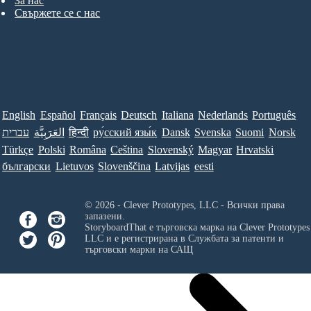
За нас
Свържете се с нас
English
Español
Français
Deutsch
Italiana
Nederlands
Português
Norsk
Suomi
Svenska
Dansk
ру́сский язы́к
हिन्दी
العَرَبِيَّة
עברית
Türkçe
Polski
Româna
Ceština
Slovenský
Magyar
Hrvatski
български
Lietuvos
Slovenščina
Latvijas
eesti
© 2026 - Clever Prototypes, LLC - Всички права
запазени.
StoryboardThat е търговска марка на
Clever Prototypes
LLC
и е регистрирана в Службата за патенти и
търговски марки на САЩ