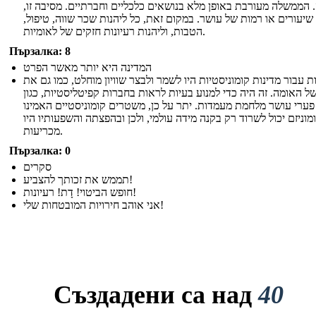
 הממשלה מעורבת באופן מלא בנושאים כלכליים וחברתיים. מסיבה זו,
 שיעורים או רמות של עושר. במקום זאת, כל ליהנות שכר שווה, טיפול,
הטבות, וליהנות רעיונות חזקים של לאומיות.
Пързалка: 8
המדינה היא יותר מאשר הפרט
 עבור מדינות קומוניסטיות היו לשמר ולבצר שוויון מוחלט, כמו גם את
ל האומה. זה היה כדי למנוע בעיות לראות בחברות קפיטליסטיות, כגון
פערי עושר מלחמת מעמדות. יתר על כן, משטרים קומוניסטיים האמינו
מוניזם יכול לשרוד רק בקנה מידה עולמי, ולכן ובהפצתה והשפעותיו היו
מכריעות.
Пързалка: 0
סקרים
תממש את זכותך להצביע!
חופש הביטוי! דָת! רעיונות!
אני אוהב חירויות המובטחות שלי!
Създадени са над
40