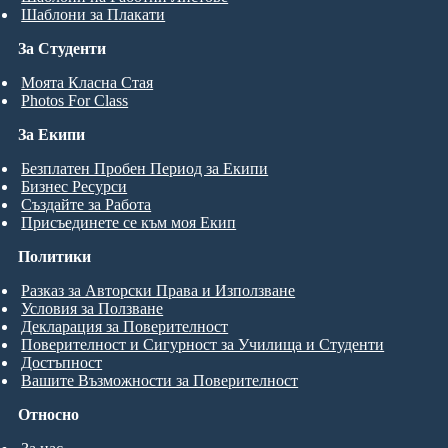
Шаблони за Плакати
За Студенти
Моята Класна Стая
Photos For Class
За Екипи
Безплатен Пробен Период за Екипи
Бизнес Ресурси
Създайте за Работа
Присъединете се към моя Екип
Политики
Разказ за Авторски Права и Използване
Условия за Ползване
Декларация за Поверителност
Поверителност и Сигурност за Училища и Студенти
Достъпност
Вашите Възможности за Поверителност
Относно