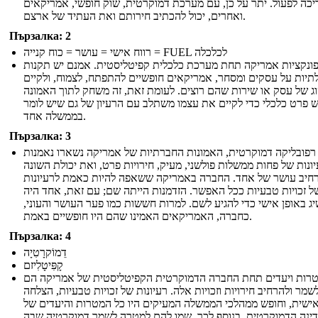
יכה לפעול. יתר על כן, עם מערכת דמוקרטית, שוק חופשי, אמריקאים
ואחרים, יכול להכתיב חירותם ואת העתיד של ארצם.
Пързалка: 2
רווח אישי = עושר = כוח קנייה = FUEL לכלכלה
ונקציות אמריקה תחת מערכת כלכלית קפיטליסטית. אמנם יש תקנות
יות על עסקים ומסחר, אמריקאים חופשיים להתפתח, לצמוח, ולקיים
וג של עסק או שירות שהם רוצים. לעומת זאת, זה משחק לתוך האמונה
ש פרט כלכלי כדי לקיים את עצמו משתלב עם הרעיון של גם שיש לומר
בממשלה אחד.
Пързалка: 3
פובליקה דמוקרטית, האמונות החברתיות של אמריקה נשארו נאמנות
ונות של פחות ממשלות פולשני, מעיק, חירויות פרט, ואת יכולת השונה
רחיב עושר של אחד. החברה באמריקה ששאפה להיות כאמת לרעיונות
ל זכויות טבעיות ככל האפשר. הזדמנות הייתה שם; עם זאת, אחד היה
ג באופן אישי כדי להגיע לשם. למרות חששות כמו פער העושר והעוני,
כחברה, האמריקאים האמינו שהם היו חופשיים באמת.
Пързалка: 4
דֵמוֹקרָטִיָה
קָפִּיטָלִיזם
רות ויעדים תחת החברה הדמוקרטית הקפיטליסטית של אמריקה הם
שמר ולהרחיב חירויות וזכויות אלה. רעיונות של זכויות טבעיות, הצלחה
ישית, וחופש ממהלכי הממשלה המעיקים היו כל המטרות והיעדים של
ינה הדמוקרטית. בנוסף לכך, שמו להם למטרה לשמר דמוקרטיה שבה