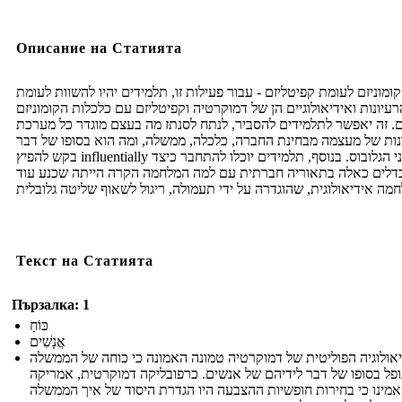
Описание на Статията
קומוניזם לעומת קפיטליזם - עבור פעילות זו, תלמידים יהיו להשוות לעומת
רעיונות ואידיאולוגיים הן של דמוקרטיה וקפיטליזם עם כלכלות הקומוניזם
. זה יאפשר לתלמידים להסביר, לנתח לסנתז מה בעצם מוגדר כל מערכת
ות של מעצמה מבחינת החברה, כלכלה, ממשלה, ומה הוא בסופו של דבר
בקש להפיץ influentially על פני הגלובוס. בנוסף, תלמידים יוכלו להתחבר כיצד
דלים כאלה בתאוריה חברתית עם למה המלחמה הקרה הייתה שכנע עוד
Текст на Статията
Пързалка: 1
כּוֹחַ
אֲנָשִׁים
אולוגיה הפוליטית של דמוקרטיה טמונה האמונה כי כוחה של הממשלה
ופל בסופו של דבר לידיהם של אנשים. כרפובליקה דמוקרטית, אמריקה
מינו כי בחירות חופשיות ההצבעה היו הגדרת היסוד של איך הממשלה