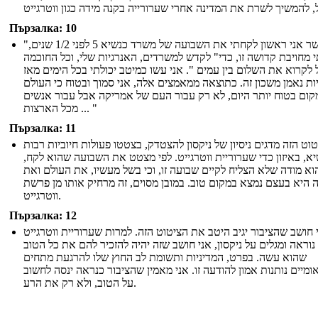
Пързалка: 10
"כאשר אני ראשון לקחתי את השבועה של משרד כנשיא 5 לפני 1/2 שנים,
 מחויבת קדושה זו, כדי" לקדש למשרדים, האנרגיות שלי, וכל החוכמה
לקרוא את השלום בין עמים ". אני עשו כמיטב יכולתי בכל הימים מאז
ות נאמן משכון זה. כתוצאה ממאמצים אלה, אני סמוך ובטוח כי העולם
קום בטוח יותר היום, לא רק עבור העם של אמריקה אבל עבור אנשים
מכל הארצות ... "
Пързалка: 11
וט הזה מדגים ניסיון של ניקסון להצטדק, בצטטו פעולות חיוביות רבות
א, באיזון כדי שערוריית ווטרגייט. לפי מצטט את השבועה שהוא לקח,
וא מודה שלא הצליח לקיים שבועה זו, וכי בשל מעשיו, את העולם ואת
 היא בעצם נמצא במקום טוב. במובן מסוים, זה מרחיק אותו מן פרשת
ווטרגייט.
Пързалка: 12
 חושב שהציבור יגיב היטב את הציטוט הזה. למרות שערוריית ווטרגייט
נוראה ומגלים על ניקסון, אני חושב שזה יהיה להזכיר להם את כל הטוב
שהוא עשה. בפרט, המדיניות ותשומת לב החוץ שלו להרגעת מתחים
ומיים נותנות אמון להודעה זו. אני מאמין שהציבור כנראה ינסה לחשוב
על הטוב, ולא רק את הרע.