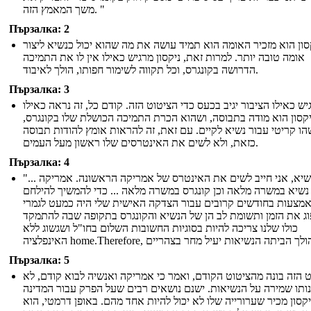
משך המאמץ הזה. "
Пързалка: 2
סון הוא מזכיר האומה הוא תמיד עושה את מה שהוא יכול כנשיא ליצור
אומה טובה יותר. למרות זאת, ניקסון מרגיש כאילו אין לו את התמיכה
הדרושה בקונגרס, וכל תקווה לשימור חפותו, הולך לאיבוד.
Пързалка: 3
יש כאילו הציבור יגיב בכעס כדי הציטוט הזה. קודם כל, זה נראה כאילו
יקסון הוא מודה בתבוסה, ושהוא הכרת התמיכה הכושלת שלו בקונגרס,
ו קריטי עבור נשיא לקיים. עם זאת, זה להראות אומץ להודות תבוסה
כזאת, ולא לשים את האינטרסים שלו ראשון מעל העמים.
Пързалка: 4
"... כנשיא, אני חייב לשים את האינטרס של אמריקה הראשונה. אמריקה
נשיא במשרה מלאה וכן קונגרס במשרה מלאה ... כדי להמשיך להילחם
מצעות בחודשים קרובים עבור הצדקה האישית שלי היה כמעט לגמרי
ג את הזמן ותשומת לב הן של הנשיא והקונגרס בתקופה שבה להתמקד
כולו שלנו צריכה להיות בסוגיות החשובות השלום בחו"ל ושגשוג ללא
Пързалка: 5
 הזה בונה מהציטוט הקודם, ואמר כי אמריקה ואנשיה לבוא קודם, לא
נותו שמירה על הנשיאות. ישנם נושאים רבים שעל הפרק עבור המדינה
יקסון מכיר שערורייה שלו לא יכול להיות אחד מהם. באופן דרמטי, הוא