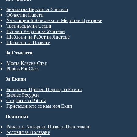
Безплатна Версия за Учители
Областни Пакети
Училищни Библиотеки и Медийни Центрове
Тренировъчни Сесии
Всички Ресурси за Учители
Шаблони на Работни Листове
Шаблони за Плакати
За Студенти
Моята Класна Стая
Photos For Class
За Екипи
Безплатен Пробен Период за Екипи
Бизнес Ресурси
Създайте за Работа
Присъединете се към моя Екип
Политики
Разказ за Авторски Права и Използване
Условия за Ползване