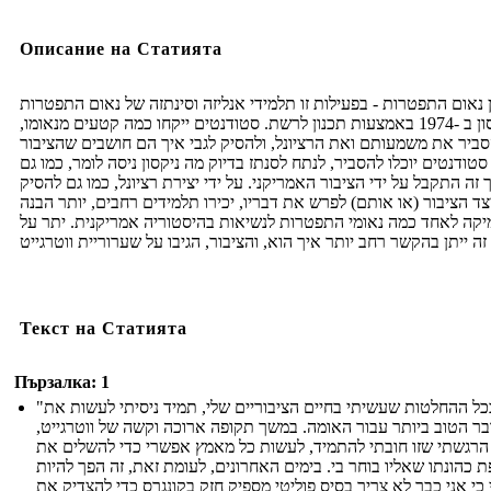
Описание на Статията
ן נאום התפטרות - בפעילות זו תלמידי אנליזה וסינתזה של נאום התפטרות
ניקסון ב -1974 באמצעות תכנון לרשת. סטודנטים ייקחו כמה קטעים מנאומו,
ביר את משמעותם ואת הרציונל, ולהסיק לגבי איך הם חושבים שהציבור
 סטודנטים יוכלו להסביר, לנתח לסנתז בדיוק מה ניקסון ניסה לומר, כמו גם
 זה התקבל על ידי הציבור האמריקני. על ידי יצירת רציונל, כמו גם להסיק
צד הציבור (או אותם) לפרש את דבריו, יכירו תלמידים רחבים, יותר הבנה
קה לאחד כמה נאומי התפטרות לנשיאות בהיסטוריה אמריקנית. יתר על
Текст на Статията
Пързалка: 1
"בכל ההחלטות שעשיתי בחיים הציבוריים שלי, תמיד ניסיתי לעשות את
ר הטוב ביותר עבור האומה. במשך תקופה ארוכה וקשה של ווטרגייט,
הרגשתי שזו חובתי להתמיד, לעשות כל מאמץ אפשרי כדי להשלים את
 כהונתו שאליו בוחר בי. בימים האחרונים, לעומת זאת, זה הפך להיות
 כי אני כבר לא צריך בסיס פוליטי מספיק חזק בקונגרס כדי להצדיק את