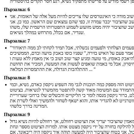
Пързалка: 6
 שוב מודה כי האינטרסים שלו צריכים להיות מעל אלה של האומות. אני
ב שהציבור יכבד עמדה זו, כפי שהם נמצאים שם הראשון. כמו כן, אני
שב שהציבור יהיה ממש מזועזע לשמוע התפטרותו הרשמית שלו, משהו
שנדיר, אם בכלל, מתרחש במהלך נשיאים.
Пързалка: 7
"לפעמים הצלחתי ולפעמים נכשלתי, אבל תמיד לקחתי לב ממה תיאודור
 אמר פעם על האיש בזירה," שפניו כוסו באבק בזיעה ובדם, הממשיכים
היאבק באומץ, מי טועה ומגיע קצר שוב ושוב כי אין מאמץ ללא טעות ו
יסרון, אבל מי באמת שואפים לעשות את המעשה, המכיר את תחושת
ההתלהבות הגדולה, את ההתמסרות המלאה ... "
Пързалка: 8
טוט הזה מספק כמה תובנות לגבי מה השפיע ניקסון כאדם, נשיא, וכמי
התמודד עם המשימה מאוד קשה להתפטר מהמשרד לנשיאות. בציטוט
לט, ברור ניקסון מנסה לומר כי הליקויים והכשלים שלו ברחבי שערוריית
ווטרגייט לא להגדיר אותו, והוא ישאף לשחזר ולהמשיך ואולי לשרת את
המדינה בדרך כלשהי.
Пързалка: 9
אמין שהציבור יעריך את הציטוט רוזוולט, אך רוזוולט להיות נשיא גדול
ל להילקח בחזרה על ידי ניקסון מצטט אותו. למרות הציטוט מספר ונחת
ול, אני בטוח שהציבור היה למעשה תוהה איך ניקסון היה ריבאונד, אם