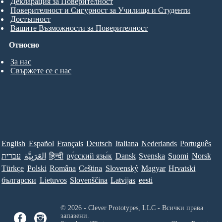
Декларация за Поверителност
Поверителност и Сигурност за Училища и Студенти
Достъпност
Вашите Възможности за Поверителност
Относно
За нас
Свържете се с нас
English
Español
Français
Deutsch
Italiana
Nederlands
Português
Norsk
Suomi
Svenska
Dansk
ру́сский язы́к
हिन्दी
العَرَبِيَّة
עברית
Türkçe
Polski
Româna
Ceština
Slovenský
Magyar
Hrvatski
български
Lietuvos
Slovenščina
Latvijas
eesti
© 2026 - Clever Prototypes, LLC - Всички права
запазени.