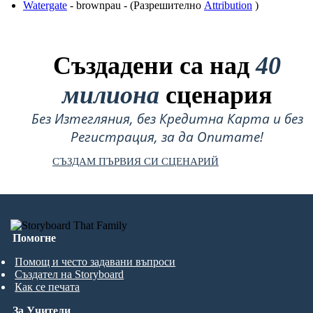
Watergate
- brownpau - (Разрешително
Attribution
)
Създадени са над
40
милиона
сценария
Без Изтегляния, без Кредитна Карта и без
Регистрация, за да Опитате!
СЪЗДАМ ПЪРВИЯ СИ СЦЕНАРИЙ
Помогне
Помощ и често задавани въпроси
Създател на Storyboard
Как се печата
За Учители