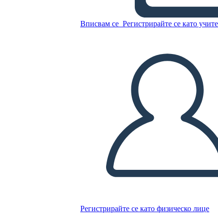
Вписвам се
Регистрирайте се като учит
הנשיאות של ריצ'רד ניקסון - נאום
התפטרות ניקסון ב -1974
Копирайте този Storyboard
СЪЗДАЙТЕ СЦЕНАРИЙ
ПУСКАНЕ НА СЛАЙДШОУ
ЧЕТИ МИ
Регистрирайте се като физическо лице