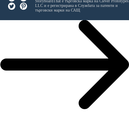
StoryboardThat е търговска марка на
Clever Prototypes
LLC
и е регистрирана в Службата за патенти и
търговски марки на САЩ