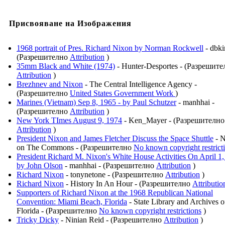
Присвояване на Изображения
1968 portrait of Pres. Richard Nixon by Norman Rockwell
- dbki
(Разрешително
Attribution
)
35mm Black and White (1974)
- Hunter-Desportes - (Разрешите
Attribution
)
Brezhnev and Nixon
- The Central Intelligence Agency -
(Разрешително
United States Government Work
)
Marines (Vietnam) Sep 8, 1965 - by Paul Schutzer
- manhhai -
(Разрешително
Attribution
)
New York TImes August 9, 1974
- Ken_Mayer - (Разрешително
Attribution
)
President Nixon and James Fletcher Discuss the Space Shuttle
- 
on The Commons - (Разрешително
No known copyright restrict
President Richard M. Nixon's White House Activities On April 1
by John Olson
- manhhai - (Разрешително
Attribution
)
Richard Nixon
- tonynetone - (Разрешително
Attribution
)
Richard Nixon
- History In An Hour - (Разрешително
Attributio
Supporters of Richard Nixon at the 1968 Republican National
Convention: Miami Beach, Florida
- State Library and Archives o
Florida - (Разрешително
No known copyright restrictions
)
Tricky Dicky
- Ninian Reid - (Разрешително
Attribution
)