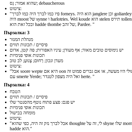
שהוא אמור; גַס; debaucherous
ציטוט:
"פיו כמו לברך היה כמו לברך forneys. הוא היה janglere וכן goliardeys, וזה
היה moost של synne ו harlotries. Wel koude הוא stelen תירס tollen thries;
ובכל זאת הוא hadde thombe של זהב, Pardee. "
Пързалка: 3
מנהלת המנזר
פיסיים / תכונות תווים
יש נימוסים טובים מאוד; אף מעודן; עיניו האפורות; פה קטן, אדום
תכונות אופי פנימיות
מעדן ונכון; רַחוּם; צָנוּעַ; לב טוב
ציטוט:
"אבל soore wepte היא אם oon של שולי היו מעשה, או אם גברים סמוט זה
עם smerte Yerde; ואל היה מצפון לטנדר herte. "
Пързалка: 4
הטבח
פיסיים / תכונות תווים
יש פגם: פצע פתוח נוטף מהסנטר שלו
תכונות אופי פנימיות
מומחה בבישול
ציטוט:
"אבל לברך נזק זה היה, כפי שהוא thoughte לי, זה על shyne שלו mormal
hadde הוא."