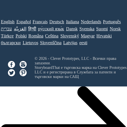
English
Español
Français
Deutsch
Italiana
Nederlands
Português
עברית
العَرَبِيَّة
हिन्दी
ру́сский язы́к
Dansk
Svenska
Suomi
Norsk
Türkçe
Polski
Româna
Ceština
Slovenský
Magyar
Hrvatski
български
Lietuvos
Slovenščina
Latvijas
eesti
© 2026 - Clever Prototypes, LLC - Всички права
запазени.
StoryboardThat е търговска марка на
Clever Prototypes
LLC
и е регистрирана в Службата за патенти и
търговски марки на САЩ