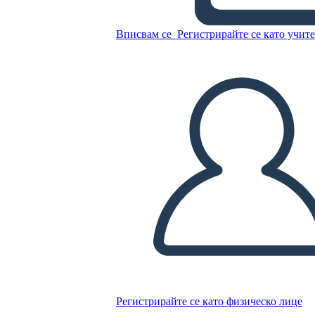
סיפורי קנטרברי - מפת תווים
עבור "הפרולוג הכללי"
Вписвам се
Регистрирайте се като учит
Копирайте този Storyboard
СЪЗДАЙТЕ СЦЕНАРИЙ
ПУСКАНЕ НА СЛАЙДШОУ
ЧЕТИ МИ
Регистрирайте се като физическо лице