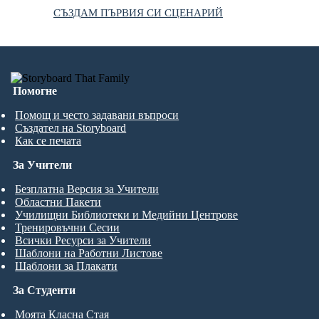
СЪЗДАМ ПЪРВИЯ СИ СЦЕНАРИЙ
Помогне
Помощ и често задавани въпроси
Създател на Storyboard
Как се печата
За Учители
Безплатна Версия за Учители
Областни Пакети
Училищни Библиотеки и Медийни Центрове
Тренировъчни Сесии
Всички Ресурси за Учители
Шаблони на Работни Листове
Шаблони за Плакати
За Студенти
Моята Класна Стая