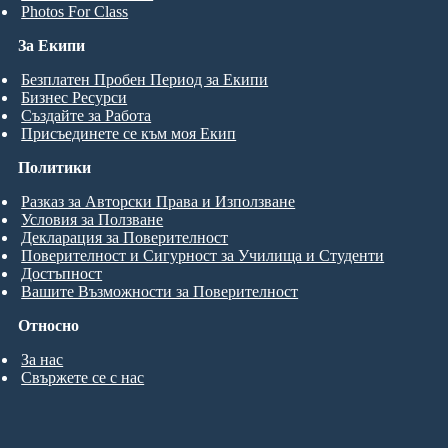
Photos For Class
За Екипи
Безплатен Пробен Период за Екипи
Бизнес Ресурси
Създайте за Работа
Присъединете се към моя Екип
Политики
Разказ за Авторски Права и Използване
Условия за Ползване
Декларация за Поверителност
Поверителност и Сигурност за Училища и Студенти
Достъпност
Вашите Възможности за Поверителност
Относно
За нас
Свържете се с нас