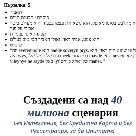
Пързалка: 5
האביר
פיסיים / תכונות תווים
א מתלבש בסגנון מאופק, הוא נושא את עצמו בכבוד והוא מעולם ביטוי
אכזרי על פניו
תכונות אופי פנימיות
הוא צנוע, אביר ראוי, ואולי האביר הכי טוב בעולם
ציטוט:
"וזה everemoore הוא hadde soveryn prys. ואף על פי שהוא היה ראוי, הוא
היה wys, וגם של הנמל שלו meeke כפי הוא mayde. הוא nevere עדיין לא
vileynye ne sayde באל lyf שלו אל לא וייט maner. "
Създадени са над
40
милиона
сценария
Без Изтегляния, без Кредитна Карта и без
Регистрация, за да Опитате!