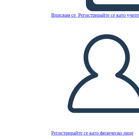
- רכישת לואיזיאנה 1803
Вписвам се
Регистрирайте се като учит
Копирайте този Storyboard
СЪЗДАЙТЕ СЦЕНАРИЙ
ПУСКАНЕ НА СЛАЙДШОУ
ЧЕТИ МИ
Регистрирайте се като физическо лице