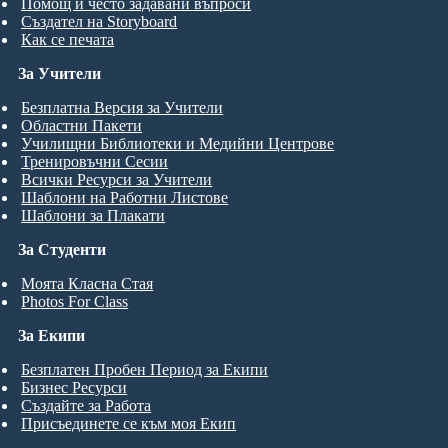
Помощ и често задавани въпроси
Създател на Storyboard
Как се печата
За Учители
Безплатна Версия за Учители
Областни Пакети
Училищни Библиотеки и Медийни Центрове
Тренировъчни Сесии
Всички Ресурси за Учители
Шаблони на Работни Листове
Шаблони за Плакати
За Студенти
Моята Класна Стая
Photos For Class
За Екипи
Безплатен Пробен Период за Екипи
Бизнес Ресурси
Създайте за Работа
Присъединете се към моя Екип