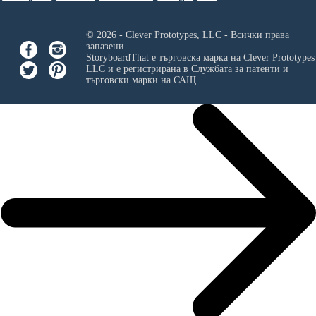
© 2026 - Clever Prototypes, LLC - Всички права
запазени.
StoryboardThat е търговска марка на
Clever Prototypes
LLC
и е регистрирана в Службата за патенти и
търговски марки на САЩ