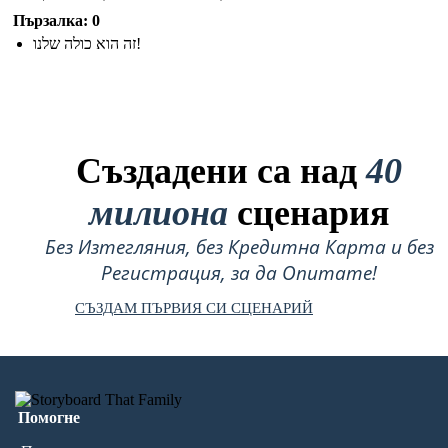
Пързалка: 0
זה הוא כולה שלנו!
Създадени са над
40
милиона
сценария
Без Изтегляния, без Кредитна Карта и без
Регистрация, за да Опитате!
СЪЗДАМ ПЪРВИЯ СИ СЦЕНАРИЙ
Помогне