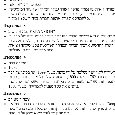
הטריטוריה לואיזיאנה
וריה לואיזיאנה נמתח מהפה לאורך גבולה המזרחי של נהר המיסיסיפי,
רב ככל ימינו מונטנה, ומצפון ועד ימינו מינסוטה. השטח יהיה להמשיך
להכפיל את גודל ארצות הברית במחיר של 15 מיליון $.
Пързалка: 3
למה זה חשוב EXPANSION?
 לואיזיאנה היא רכישת הקרקע הגדולה ביותר בהיסטוריה של ארה"ב.
ע עצמה הוכיחה חיונית במאמצים כלכליים עתידיים, כוללים חקלאות.
הארץ החדשה, ארצות הברית הצעירה השתלטה על מיסיסיפי ויציאות
סחר מרכזיות, ובם ניו אורלינס.
Пързалка: 4
מתי זה קרה?
1803
הטריטוריה לואיזיאנה נשלטה על ידי צרפת בשנת 1699, אך בסופו של דבר
ויתרה לספרד 1762. בשנת 1800, בתקופתו של נפוליאון בונפרטה, צרפת
לעצמו את השליטה באזור. צרפת וארצות הברית המשא ומתן לרכישה,
נותנים את כל הטענות לאמריקה, בשנת 1803.
Пързалка: 5
שהיה מעורב?
רכישת לואיזיאנה היתה עסקה בין ארצות הברית וצרפת. נפוליאון Bonparte,
צרפת, צריך למכור את הקרקע עבור קרנות. הנשיא תומס ג'פרסון שלח
את יוחנן ג'יי לנהל משא ומתן על העסקה.