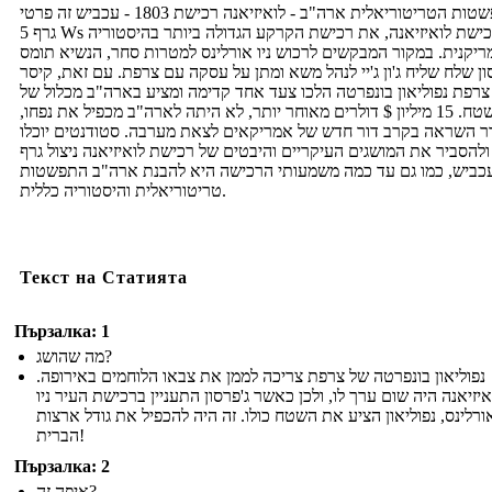
ההתפשטות הטריטוריאלית ארה"ב - לואיזיאנה רכישת 1803 - עכביש זה פרטי
גרף 5 Ws של רכישת לואיזיאנה, את רכישת הקרקע הגדולה ביותר בהיסטוריה
יקנית. במקור המבקשים לרכוש ניו אורלינס למטרות סחר, הנשיא תומס
ון שלח שליח ג'ון ג'יי לנהל משא ומתן על עסקה עם צרפת. עם זאת, קיסר
צרפת נפוליאון בונפרטה הלכו צעד אחד קדימה ומציע בארה"ב מכלול של
השטח. 15 מיליון $ דולרים מאוחר יותר, לא היתה לארה"ב מכפיל את נפחו,
ר השראה בקרב דור חדש של אמריקאים לצאת מערבה. סטודנטים יוכלו
ולהסביר את המושגים העיקריים והיבטים של רכישת לואיזיאנה ניצול גרף
עכביש, כמו גם עד כמה משמעותי הרכישה היא להבנת ארה"ב התפשטות
טריטוריאלית והיסטוריה כללית.
Текст на Статията
Пързалка: 1
מה שהושג?
נפוליאון בונפרטה של ​​צרפת צריכה לממן את צבאו הלוחמים באירופה.
איזיאנה היה שום ערך לו, ולכן כאשר ג'פרסון התעניין ברכישת העיר ניו
ורלינס, נפוליאון הציע את השטח כולו. זה היה להכפיל את גודל ארצות
הברית!
Пързалка: 2
איפה זה?