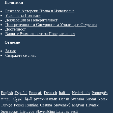
Политики
Разказ за Авторски Права и Използване
Условия за Ползване
Декларация за Поверителност
Поверителност и Сигурност за Училища и Студенти
Достъпност
Вашите Възможности за Поверителност
Относно
За нас
Свържете се с нас
English
Español
Français
Deutsch
Italiana
Nederlands
Português
Norsk
Suomi
Svenska
Dansk
ру́сский язы́к
हिन्दी
العَرَبِيَّة
עברית
Türkçe
Polski
Româna
Ceština
Slovenský
Magyar
Hrvatski
български
Lietuvos
Slovenščina
Latvijas
eesti