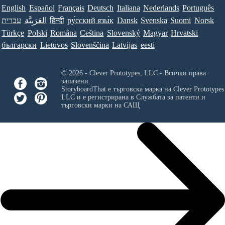
English
Español
Français
Deutsch
Italiana
Nederlands
Português
Norsk
Suomi
Svenska
Dansk
ру́сский язы́к
हिन्दी
العَرَبِيَّة
עברית
Türkçe
Polski
Româna
Ceština
Slovenský
Magyar
Hrvatski
български
Lietuvos
Slovenščina
Latvijas
eesti
© 2026 - Clever Prototypes, LLC - Всички права
запазени.
StoryboardThat е търговска марка на
Clever Prototypes
LLC
и е регистрирана в Службата за патенти и
търговски марки на САЩ