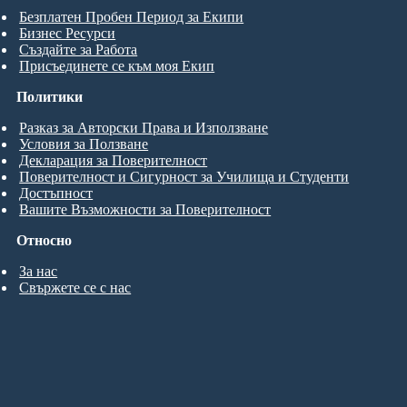
Безплатен Пробен Период за Екипи
Бизнес Ресурси
Създайте за Работа
Присъединете се към моя Екип
Политики
Разказ за Авторски Права и Използване
Условия за Ползване
Декларация за Поверителност
Поверителност и Сигурност за Училища и Студенти
Достъпност
Вашите Възможности за Поверителност
Относно
За нас
Свържете се с нас