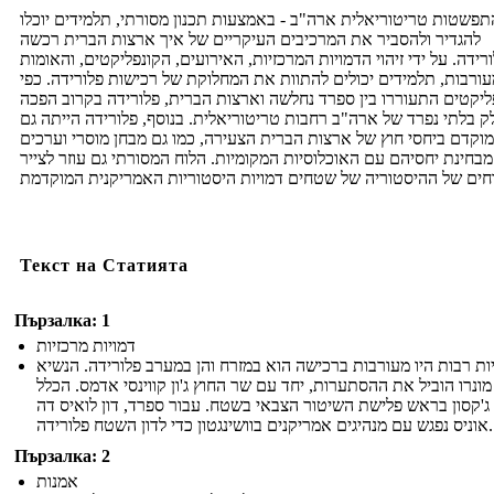
תפשטות טריטוריאלית ארה"ב - באמצעות תכנון מסורתי, תלמידים יוכלו
להגדיר ולהסביר את המרכיבים העיקריים של איך ארצות הברית רכשה
רידה. על ידי זיהוי הדמויות המרכזיות, האירועים, הקונפליקטים, והאומות
ורבות, תלמידים יכולים להתוות את המחלוקת של רכישות פלורידה. כפי
ליקטים התעוררו בין ספרד נחלשה וארצות הברית, פלורידה בקרוב הפכה
ק בלתי נפרד של ארה"ב רחבות טריטוריאלית. בנוסף, פלורידה הייתה גם
מוקדם ביחסי חוץ של ארצות הברית הצעירה, כמו גם מבחן מוסרי וערכים
מבחינת יחסיהם עם האוכלוסיות המקומיות. הלוח המסורתי גם עוזר לצייר
Текст на Статията
Пързалка: 1
דמויות מרכזיות
ות רבות היו מעורבות ברכישה הוא במזרח והן במערב פלורידה. הנשיא
 מונרו הוביל את ההסתערות, יחד עם שר החוץ ג'ון קווינסי אדמס. הכלל
ג'קסון בראש פלישת השיטור הצבאי בשטח. עבור ספרד, דון לואיס דה
אוניס נפגש עם מנהיגים אמריקנים בוושינגטון כדי לדון השטח פלורידה.
Пързалка: 2
אמנות