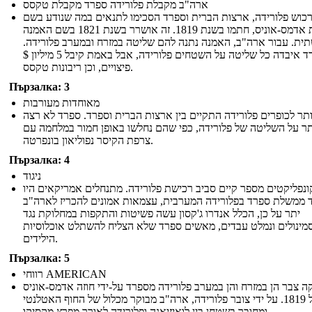
ארה"ב מקבלת פלורידה ספרד מקבלת טקסס
רכוש פלורידה, ארצות הברית וספרד הסכימו לתנאים במה שנודע בשם
אמנת אדמס-אוניס, חתמו בשנת 1819. זה אושרר בשנת 1821 בשם האמנה
ית. עבור ארה"ב, האמנה נתנה להם שליטה במזרח ובמערב פלורידה.
ספרד איבדה כל שליטה על השטחים פלורידה, אבל באמת קיבל 5 מיליון $
פיצויים, וכן ריבונות טקסס.
Пързалка: 3
מאוחדות מעורבות
ותר לכופרים פלורידה התקיים בין ארצות הברית וספרד. ספרד לא רצה
תר על השליטה של ​​פלורידה, כפי שהם נחלשו באופן חמור במלחמה עם
צרפת הקיסר נפוליאון בונפרטה.
Пързалка: 4
ניגוד
ונפליקטים מספר קיים סביב רכישת פלורידה. מתנחלים אמריקאים היו
 ממשלת ספרד בפלורידה המערבית, עצמאות אמונים להכריז לארה"ב
יתר על כן, הכלל אנדרו ג'קסון עשה פשיטות והתקפות במחלוקת נגד
מינולים ונמלט עבדים, מאשים ספרד שלא הצליח להשתלט אוכלוסיות
הילידים.
Пързалка: 5
רווחי AMERICAN
ה צבר הן במזרח והן במערב פלורידה מספרד על-ידי חוזה אדמס-אוניס
של 1819. על ידי צובר פלורידה, ארה"ב מבוקר מכלול של החוף האטלנטי
ומחובר בשטחן בין לואיזיאנה ופלורידה לאורך מפרץ מקסיקו.