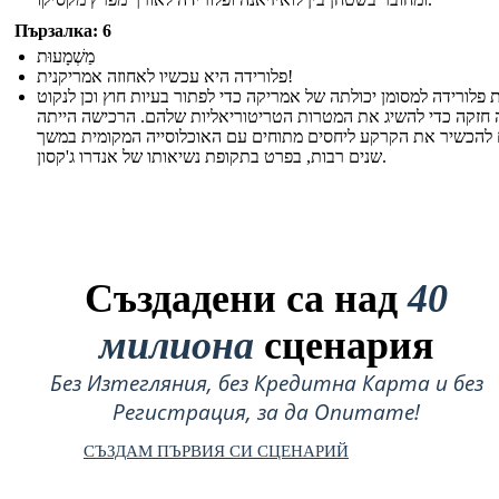
Пързалка: 6
מַשְׁמָעוּת
פלורידה היא עכשיו לאחוזה אמריקנית!
 פלורידה למסומן יכולתה של אמריקה כדי לפתור בעיות חוץ וכן לנקוט
חזקה כדי להשיג את המטרות הטריטוריאליות שלהם. הרכישה הייתה
 להכשיר את הקרקע ליחסים מתוחים עם האוכלוסייה המקומית במשך
שנים רבות, בפרט בתקופת נשיאותו של אנדרו ג'קסון.
Създадени са над
40
милиона
сценария
Без Изтегляния, без Кредитна Карта и без
Регистрация, за да Опитате!
СЪЗДАМ ПЪРВИЯ СИ СЦЕНАРИЙ