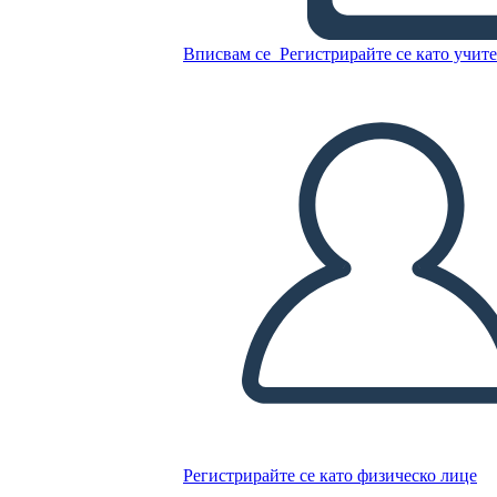
רכישות פלורידה
Вписвам се
Регистрирайте се като учит
Копирайте този Storyboard
СЪЗДАЙТЕ СЦЕНАРИЙ
ПУСКАНЕ НА СЛАЙДШОУ
ЧЕТИ МИ
Регистрирайте се като физическо лице