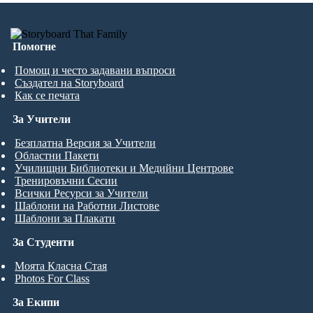
Помогне
Помощ и често задавани въпроси
Създател на Storyboard
Как се печата
За Учители
Безплатна Версия за Учители
Областни Пакети
Училищни Библиотеки и Медийни Центрове
Тренировъчни Сесии
Всички Ресурси за Учители
Шаблони на Работни Листове
Шаблони за Плакати
За Студенти
Моята Класна Стая
Photos For Class
За Екипи