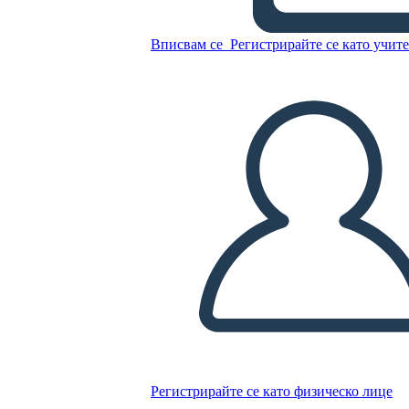
הנשיאות של רונלד רייגן -
הבחירות של 1980
Вписвам се
Регистрирайте се като учит
Копирайте този Storyboard
СЪЗДАЙТЕ СЦЕНАРИЙ
ПУСКАНЕ НА СЛАЙДШОУ
ЧЕТИ МИ
Регистрирайте се като физическо лице