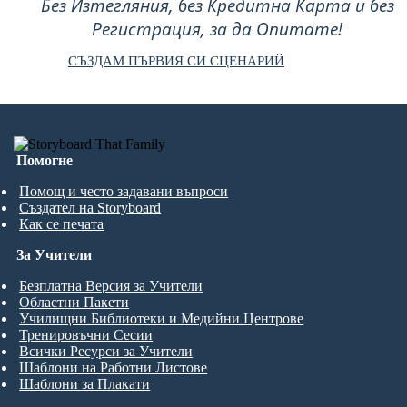
Без Изтегляния, без Кредитна Карта и без
Регистрация, за да Опитате!
СЪЗДАМ ПЪРВИЯ СИ СЦЕНАРИЙ
Помогне
Помощ и често задавани въпроси
Създател на Storyboard
Как се печата
За Учители
Безплатна Версия за Учители
Областни Пакети
Училищни Библиотеки и Медийни Центрове
Тренировъчни Сесии
Всички Ресурси за Учители
Шаблони на Работни Листове
Шаблони за Плакати