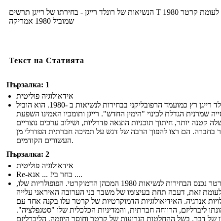
הנשיאות של רונלד רייגן - בחירתו של רייגן תרשים T 1980 לעומת קרטר
שמוביל 1980 אמריקה
Текст на Статията
Пързалка: 1
אידאולוגיה פוליטית
רונלד רייגן רץ כמועמד הרפובליקני בבחירות לנשיאות ב -1980. הוא הוביל
יה שמרנית הגדלת לכינוי "הימין החדש". רייגן ותומכיו האמינו השפעת
ה קטנה יותר, חיתוך תוכניות הוצאה פדרליות, ושילוב ערכים נוצריים
ר בחברה. הם רצו להפוך הרבה של דגש על תמיכה חברתית הפדרלי מן
העשורים הקודמים.
Пързалка: 2
אידאולוגיה פוליטית
Re-בחר בי! ... אנא ....
ג'ימי קרטר נכנס הבחירות לנשיאות 1980 המכהן הדמוקרטי. הפופולריות שלו,
עומת זאת, דעכה תחת בעיצומו של משבר בני הערובה האיראני עלייה
ויות אנרגיה. האידיאולוגיות הדמוקרטיות של קרטר עלו בקנה אחד עם
נתו ליברליזם, הרווחה חברתית, והמדיניות הכלכלית שלו "סטגפלציה".
 של דבר, בשל ההחלטות הגרועות של קרטר וחוסר היוזמה, הליברליזם