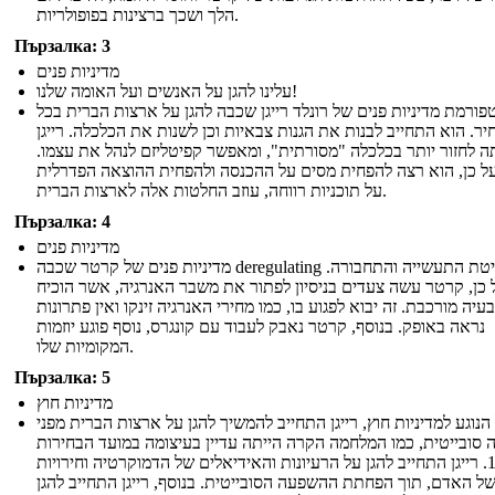
הלך ושכך ברצינות בפופולריות.
Пързалка: 3
מדיניות פנים
עלינו להגן על האנשים ועל האומה שלנו!
פורמת מדיניות פנים של רונלד רייגן שכבה להגן על ארצות הברית בכל
ר. הוא התחייב לבנות את הגנות צבאיות וכן לשנות את הכלכלה. רייגן
 לחזור יותר בכלכלה "מסורתית", ומאפשר קפיטליזם לנהל את עצמו.
ל כן, הוא רצה להפחית מסים על ההכנסה ולהפחית ההוצאה הפדרלית
על תוכניות רווחה, עוזב החלטות אלה לארצות הברית.
Пързалка: 4
מדיניות פנים
מדיניות פנים של קרטר שכבה deregulating שליטת התעשייה והתחבורה.
 כן, קרטר עשה צעדים בניסיון לפתור את משבר האנרגיה, אשר הוכיח
עיה מורכבת. זה יבוא לפגוע בו, כמו מחירי האנרגיה זינקו ואין פתרונות
נראה באופק. בנוסף, קרטר נאבק לעבוד עם קונגרס, נוסף פוגע יוזמות
המקומיות שלו.
Пързалка: 5
מדיניות חוץ
הנוגע למדיניות חוץ, רייגן התחייב להמשיך להגן על ארצות הברית מפני
סובייטית, כמו המלחמה הקרה הייתה עדיין בעיצומה במועד הבחירות
1980. רייגן התחייב להגן על הרעיונות והאידיאלים של הדמוקרטיה וחירויות
של האדם, תוך הפחתת ההשפעה הסובייטית. בנוסף, רייגן התחייב להגן