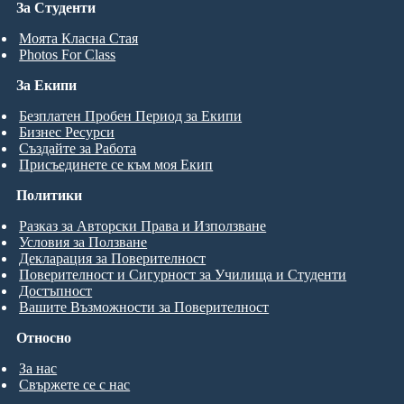
За Студенти
Моята Класна Стая
Photos For Class
За Екипи
Безплатен Пробен Период за Екипи
Бизнес Ресурси
Създайте за Работа
Присъединете се към моя Екип
Политики
Разказ за Авторски Права и Използване
Условия за Ползване
Декларация за Поверителност
Поверителност и Сигурност за Училища и Студенти
Достъпност
Вашите Възможности за Поверителност
Относно
За нас
Свържете се с нас