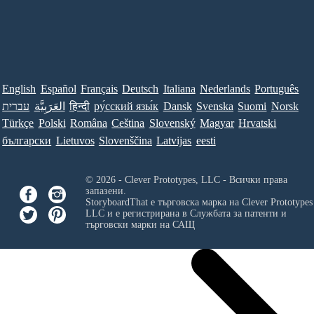
English
Español
Français
Deutsch
Italiana
Nederlands
Português
Norsk
Suomi
Svenska
Dansk
ру́сский язы́к
हिन्दी
العَرَبِيَّة
עברית
Türkçe
Polski
Româna
Ceština
Slovenský
Magyar
Hrvatski
български
Lietuvos
Slovenščina
Latvijas
eesti
© 2026 - Clever Prototypes, LLC - Всички права
запазени.
StoryboardThat е търговска марка на
Clever Prototypes
LLC
и е регистрирана в Службата за патенти и
търговски марки на САЩ