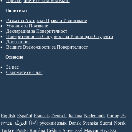
Присъединете се към моя Екип
Политики
Разказ за Авторски Права и Използване
Условия за Ползване
Декларация за Поверителност
Поверителност и Сигурност за Училища и Студенти
Достъпност
Вашите Възможности за Поверителност
Относно
За нас
Свържете се с нас
English
Español
Français
Deutsch
Italiana
Nederlands
Português
עברית
العَرَبِيَّة
हिन्दी
ру́сский язы́к
Dansk
Svenska
Suomi
Norsk
Türkçe
Polski
Româna
Ceština
Slovenský
Magyar
Hrvatski