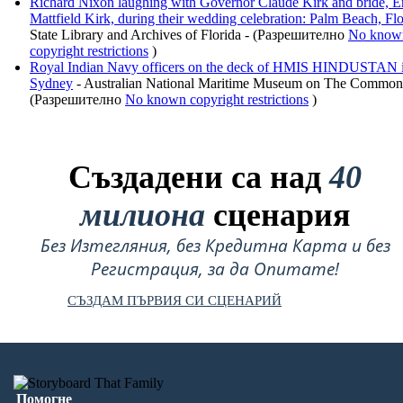
Richard Nixon laughing with Governor Claude Kirk and bride, E
Mattfield Kirk, during their wedding celebration: Palm Beach, Flo
State Library and Archives of Florida - (Разрешително
No know
copyright restrictions
)
Royal Indian Navy officers on the deck of HMIS HINDUSTAN 
Sydney
- Australian National Maritime Museum on The Common
(Разрешително
No known copyright restrictions
)
Създадени са над
40
милиона
сценария
Без Изтегляния, без Кредитна Карта и без
Регистрация, за да Опитате!
СЪЗДАМ ПЪРВИЯ СИ СЦЕНАРИЙ
Помогне