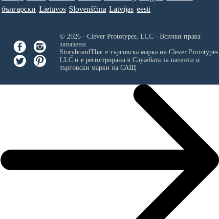
български
Lietuvos
Slovenščina
Latvijas
eesti
© 2026 - Clever Prototypes, LLC - Всички права
запазени.
StoryboardThat е търговска марка на
Clever Prototypes
LLC
и е регистрирана в Службата за патенти и
търговски марки на САЩ