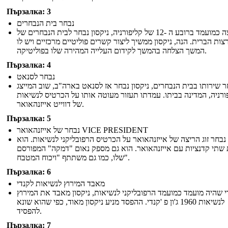
Пързалка: 3
נבחר בית הנבחרים
ריצה כמועמד ברובע ה -12 של קליפורניה, ניקסון נבחר לבית הנבחרים של
צות הברית. הנה, ניקסון ממשיך ליצור קשרים פוליטיים מרכזיים ויש לו
המשך הצלחה בהמשך לקידום העלייה המהירה שלו בפוליטיקה.
Пързалка: 4
נבחר לסנאט
 שירותו בבית הנבחרים, ניקסון נבחר אז לסנאט בארה"ב, שוב המייצג
ורניה, המדינה בביתו. עמדתו תעזור מעוטה אותו על הכרטיס לנשיאות
של דווייט אייזנהאואר.
Пързалка: 5
נבחר של אייזנהאואר VICE PRESIDENT
 נבחר זוג הריצה של אייזנהאואר על הכרטיס הרפובליקני לנשיאות. הוא
שתי קדנציות עם אייזנהאואר. הוא גם מספק נאום "דמקה" המפורסם
שלו, כמו גם משתתף "ויכוח המטבח".
Пързалка: 6
מאבד המירוץ לנשיאות לקנדי
 שהיה מועמד כמועמד הרפובליקני לנשיאות, ניקסון מאבד את המירוץ
לנשיאות 1960 ג'ון פ 'קנדי. ההפסד מניע ניקסון מאוד, כפי שהוא שונא
להפסיד.
Пързалка: 7