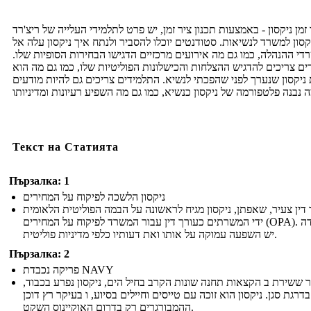
 זמן ניקסון - באמצעות תכנון ציר זמן, יש פרט לתלמידי העלייה של ריצ'רד
קסון למשרד לנשיאות. סטודנטים יוכלו להסביר ולנתח איך ניקסון עלה אל
רדי ההנהלה, כמו גם מה אירועים מרכזיים הדגישו הבחירות הסופיות שלו
ים צריכים להדגיש ההצלחות והכישלונות הפוליטיות שלו, כמו גם מה הוא
ניקסון שנערך לפני שהפכתי לנשיא. התלמידים צריכים גם להיות מודעים
Текст на Статията
Пързалка: 1
ניקסון הלשכה לפיקוח על המחירים
 דין צעיר, שאפתן, ניקסון מגיח לראשונה על הבמה הפוליטית הלאומית
ידי המשרתים כעורך דין עבור המשרד לפיקוח על המחירים (OPA). העמדה
יש ​​השפעה עמוקה על אותו ואת דעותיו כלפי מדיניות פוליטית.
Пързалка: 2
פריקה נכבדת NAVY
ר ששירת ב הקצאות תחנה שונות הקרב בחיל הים, ניקסון נפרע בכבוד
בדרגת סגן. ניקסון הוא זוכה עם טייסים וחיילים בסיוע, ו בעיקר רץ דוכן
ההמבורגרים רק בדרום האוקיינוס ​​השקט.