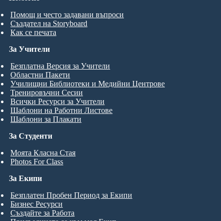
Помощ и често задавани въпроси
Създател на Storyboard
Как се печата
За Учители
Безплатна Версия за Учители
Областни Пакети
Училищни Библиотеки и Медийни Центрове
Тренировъчни Сесии
Всички Ресурси за Учители
Шаблони на Работни Листове
Шаблони за Плакати
За Студенти
Моята Класна Стая
Photos For Class
За Екипи
Безплатен Пробен Период за Екипи
Бизнес Ресурси
Създайте за Работа