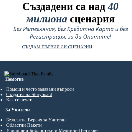
Създадени са над
40
милиона
сценария
Без Изтегляния, без Кредитна Карта и без
Регистрация, за да Опитате!
СЪЗДАМ ПЪРВИЯ СИ СЦЕНАРИЙ
Помогне
Помощ и често задавани въпроси
Създател на Storyboard
Как се печата
За Учители
Безплатна Версия за Учители
Областни Пакети
Училищни Библиотеки и Медийни Центрове