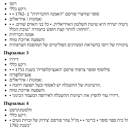
רוסו
רקע כללי:
• • סופר שוויצרי פורסם "האמנה החברתית" ב -1762
אמונות / אידיאלים:
• דמוקרטיה ישירה היא שיטת השלטון האידיאלית. • כל בני האדם שווים. •
החוזה: לוותר קצת חופש בתמורה "טובת הכלל".
אמנה חברתית
השפעה ארוכת טווח:
Пързалка: 3
דידרו
רקע כללי:
• • פילוסוף וסופר צרפתי פרסם 'האנציקלופדיה' בשנת 1751
אֶנצִיקלוֹפֶּדִיָה
אמונות / אידיאלים:
• הרעיונות של ההשכלה יש לאסוף ובעל תפוצה רחבה.
השפעה ארוכת טווח:
• דידרו עזר להפיץ את רעיונות ההשכלה לאירופה המעמד הבינוני.
Пързалка: 4
וולסטונקרפט
רקע כללי:
• מנהל בית ספר סופר • בריטי • • מו"ל עוזר פורסם 'צידוק של זכויות נשים
"בשנת 1792