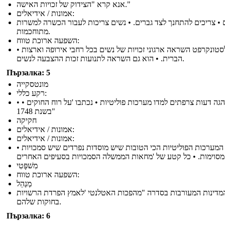
אנא קרא "הצידוק של זכויות האישה."
אמונות / אידיאלים:
 • צריכים להתחנך לצד גברים. • נשים צריכות לעבור הכשרה למשרות
מתוחכמות.
השפעה ארוכת טווח:
• וולסטונקרפט השראה ארגוני זכויות של נשים בכל רחבי אירופה וארצות
הברית. • הוא גם השראה לתנועות זכות ההצבעה לנשים.
Пързалка: 5
מונטסקייה
רקע כללי:
• • סופר והגה דעות צרפתים למדו מערכות פוליטיות • נכתבו 'על רוח החוקים
"בשנת 1748
חקיקה
אמונות / אידיאלים:
אמונות / אידיאלים:
• המערכות הפוליטיות הכי הטובות שיש מוסדות נפרדים שיש סמכויות
בסעיפים האחרים
מִשׁפָּטִי
השפעה ארוכת טווח:
מְנַהֵל
מדינות המעורבות בסדרה "מהפכות האטלנטי 'לאמץ הפרדת הרשויות
בחוקות שלהם.
Пързалка: 6