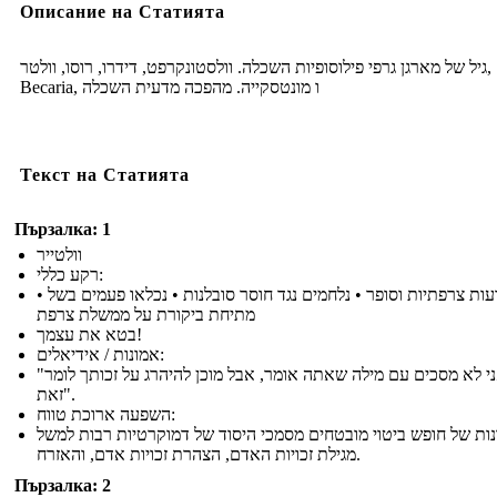
Описание на Статията
גיל של מארגן גרפי פילוסופיות השכלה. וולסטונקרפט, דידרו, רוסו, וולטר,
Becaria, ו מונטסקייה. מהפכה מדעית השכלה
Текст на Статията
Пързалка: 1
וולטייר
רקע כללי:
• הוגה דעות צרפתיות וסופר • נלחמים נגד חוסר סובלנות • נכלאו פעמים בשל
מתיחת ביקורת על ממשלת צרפת
בטא את עצמך!
אמונות / אידיאלים:
"אני לא מסכים עם מילה שאתה אומר, אבל מוכן להיהרג על זכותך לומר
זאת".
השפעה ארוכת טווח:
נות של חופש ביטוי מובטחים מסמכי היסוד של דמוקרטיות רבות למשל
מגילת זכויות האדם, הצהרת זכויות אדם, והאזרח.
Пързалка: 2