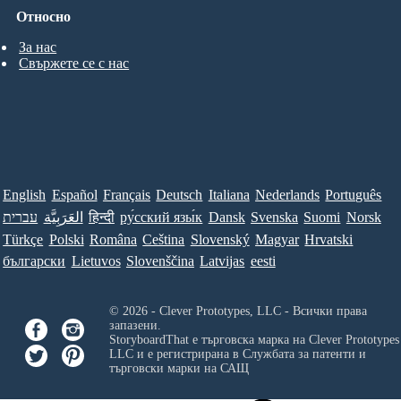
Относно
За нас
Свържете се с нас
English
Español
Français
Deutsch
Italiana
Nederlands
Português
עברית
العَرَبِيَّة
हिन्दी
ру́сский язы́к
Dansk
Svenska
Suomi
Norsk
Türkçe
Polski
Româna
Ceština
Slovenský
Magyar
Hrvatski
български
Lietuvos
Slovenščina
Latvijas
eesti
© 2026 - Clever Prototypes, LLC - Всички права
запазени.
StoryboardThat е търговска марка на
Clever Prototypes
LLC
и е регистрирана в Службата за патенти и
търговски марки на САЩ