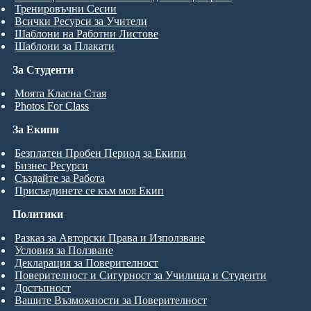
Тренировъчни Сесии
Всички Ресурси за Учители
Шаблони на Работни Листове
Шаблони за Плакати
За Студенти
Моята Класна Стая
Photos For Class
За Екипи
Безплатен Пробен Период за Екипи
Бизнес Ресурси
Създайте за Работа
Присъединете се към моя Екип
Политики
Разказ за Авторски Права и Използване
Условия за Ползване
Декларация за Поверителност
Поверителност и Сигурност за Училища и Студенти
Достъпност
Вашите Възможности за Поверителност