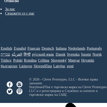
Относно
За нас
Свържете се с нас
English
Español
Français
Deutsch
Italiana
Nederlands
Português
עברית
العَرَبِيَّة
हिन्दी
ру́сский язы́к
Dansk
Svenska
Suomi
Norsk
Türkçe
Polski
Româna
Ceština
Slovenský
Magyar
Hrvatski
български
Lietuvos
Slovenščina
Latvijas
eesti
© 2026 - Clever Prototypes, LLC - Всички права
запазени.
StoryboardThat е търговска марка на
Clever Prototypes
LLC
и е регистрирана в Службата за патенти и
търговски марки на САЩ