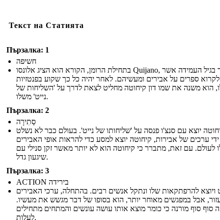
Текст на Статията
Пързалка: 1
חשיפה
בתחילת הרומן, הקורא הוא הציג אלונסו Quijano, גבר בגיל העמידה אשר
לקרוא ספרים על אבירים ומעשיהם. לאחר יהיה כל כך שקוע בפנטזיות
, הוא משנה את שמו דון קיחוטה מחליט לצאת לדרך על 'השליחות של
נייט' משלו.
Пързалка: 2
סְתִירָה
יחוטה יוצא עם סנצ'ו פנסה על 'שליחותו של נייט'. בעולם כבר לא נשלט
ידי ערכים של אבירות, קיחוטה יוצא למסע כדי להראות אופי האבירים
 לעולם. עם זאת, מתברר כי קיחוטה הוא לא יותר מאשר זקן סנילי עם
שיגעון גדל.
Пързалка: 3
ACTION בירידה
 ויוצא להרפתקאות שלו ונתקל אנשים רבים. בהתחלה, ערכי האבירים
עזור, אבל במפגשים מאוחר יותר, הוא בסופו של דבר מגשש את מעשיו
ה סוף סוף מורנה כי כומר מוצא אותו עושה עונשים והמתחים מתחילים
לעלות.