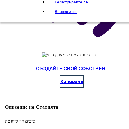
Регистрирайте се
Вписвам се
СЪЗДАЙТЕ СВОЙ СОБСТВЕН
Копиране
Описание на Статията
סיכום דון קיחוטה