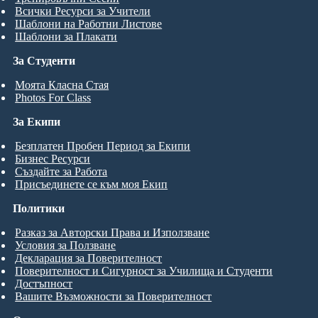
Всички Ресурси за Учители
Шаблони на Работни Листове
Шаблони за Плакати
За Студенти
Моята Класна Стая
Photos For Class
За Екипи
Безплатен Пробен Период за Екипи
Бизнес Ресурси
Създайте за Работа
Присъединете се към моя Екип
Политики
Разказ за Авторски Права и Използване
Условия за Ползване
Декларация за Поверителност
Поверителност и Сигурност за Училища и Студенти
Достъпност
Вашите Възможности за Поверителност