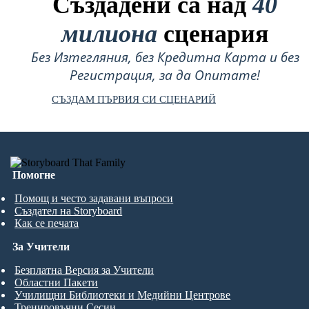
Създадени са над
40
милиона
сценария
Без Изтегляния, без Кредитна Карта и без
Регистрация, за да Опитате!
СЪЗДАМ ПЪРВИЯ СИ СЦЕНАРИЙ
Помогне
Помощ и често задавани въпроси
Създател на Storyboard
Как се печата
За Учители
Безплатна Версия за Учители
Областни Пакети
Училищни Библиотеки и Медийни Центрове
Тренировъчни Сесии