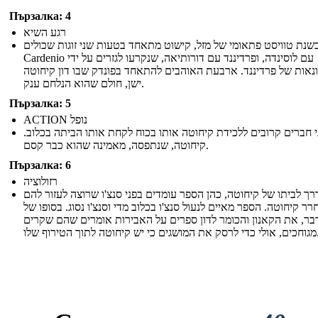
Пързалка: 4
רגע השיא
בשנת טוויסט פתאומי של מזל, קישוט מתאחד בטעות שני זוגות שכולים
Cardenio עם לוסינדה, ופרדיננד עם דורותיאה, שנקרעו לגזרים על ידי
נאות של פרדיננד. ארבעת האוהבים להתאחד בפונדק שבו דון קיחוטה
ישן, חולם שהוא הנלחם ענק.
Пързалка: 5
ACTION נופל
י חברים קרובים ללכידת קיחוטה אותו בכוח לקחת אותו הביתה בכלוב
קיחוטה, שנתפסה, מאמינה שהוא כבר קסם.
Пързалка: 6
רזולוציה
רך לביתו של קיחוטה, כהן הספר עומדים בפני סנצ'ו שרוצה לעזור להם
ר קיחוטה. הספר מאיים לנעול סנצ'ו בכלוב מדי וסנצ'ו נסוג. בסופו של
בר, את הקאנון והכומר לדון ספרים על האבירות אומרים שהם שקרים
ים כי יש קיחוטה לתוך הטירוף שלו