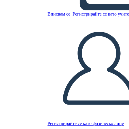
Вписвам се
Регистрирайте се като учит
Копирайте този Storyboard
СЪЗДАЙТЕ СЦЕНАРИЙ
ПУСКАНЕ НА СЛАЙДШОУ
ЧЕТИ МИ
Регистрирайте се като физическо лице