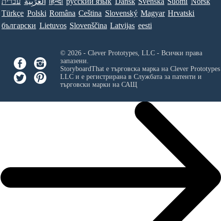
Norsk
Suomi
Svenska
Dansk
ру́сский язы́к
हिन्दी
العَرَبِيَّة
עברית
Türkçe
Polski
Româna
Ceština
Slovenský
Magyar
Hrvatski
български
Lietuvos
Slovenščina
Latvijas
eesti
© 2026 - Clever Prototypes, LLC - Всички права
запазени.
StoryboardThat е търговска марка на
Clever Prototypes
LLC
и е регистрирана в Службата за патенти и
търговски марки на САЩ