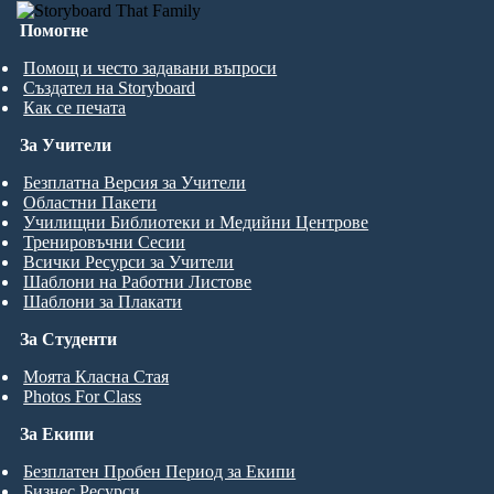
Помогне
Помощ и често задавани въпроси
Създател на Storyboard
Как се печата
За Учители
Безплатна Версия за Учители
Областни Пакети
Училищни Библиотеки и Медийни Центрове
Тренировъчни Сесии
Всички Ресурси за Учители
Шаблони на Работни Листове
Шаблони за Плакати
За Студенти
Моята Класна Стая
Photos For Class
За Екипи
Безплатен Пробен Период за Екипи
Бизнес Ресурси