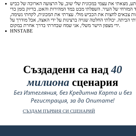
ע, מצאתי את עצמי במכונית שלי שוב, על הרצועה הארוכה של כביש
 המזרחי של העיר. השפלתי מבט במד המהירות והאט, בדיוק בזמן כדי
ת צבאים לחצות את הכביש מולי. עצרתי את המכונית, לקחתי נשימה,
תי הביתה. יכולתי החלטה שגויה ברצינות על ידי האצה, אבל מודרך על
ידי מצפון הישר משלי, אני שמח שבחרתי בדרך אחרת במקום.
HNSTABE
Създадени са над
40
милиона
сценария
Без Изтегляния, без Кредитна Карта и без
Регистрация, за да Опитате!
СЪЗДАМ ПЪРВИЯ СИ СЦЕНАРИЙ