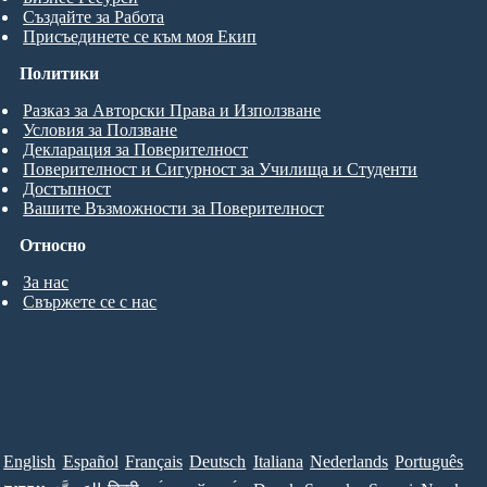
Създайте за Работа
Присъединете се към моя Екип
Политики
Разказ за Авторски Права и Използване
Условия за Ползване
Декларация за Поверителност
Поверителност и Сигурност за Училища и Студенти
Достъпност
Вашите Възможности за Поверителност
Относно
За нас
Свържете се с нас
English
Español
Français
Deutsch
Italiana
Nederlands
Português