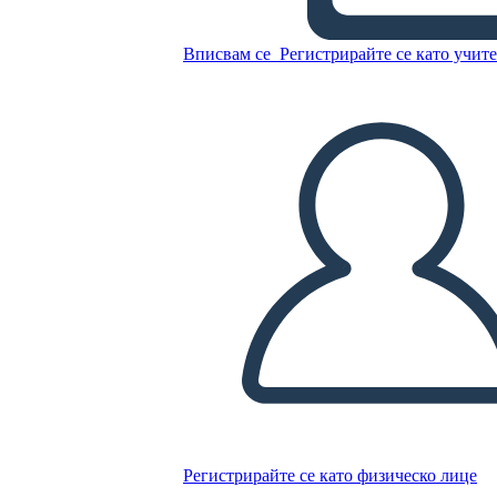
Вписвам се
Регистрирайте се като учит
Копирайте този Storyboard
СЪЗДАЙТЕ СЦЕНАРИЙ
ПУСКАНЕ НА СЛАЙДШОУ
ЧЕТИ МИ
Регистрирайте се като физическо лице