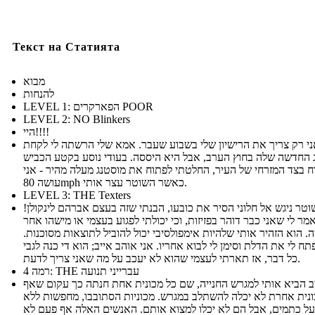
Текст на Статията
מבוא
להנחות
LEVEL 1: הפארקרים POOR
LEVEL 2: NO Blinkers
היי!!!!
ני רק צריך את הרישיון שלי בשבוע שעבר. אמא שלי הרשתה לי לקחת
 החדשה שלה בחוץ הערב, אבל היא היססה. בעודי נוסע בקטע הכביש
ח בצד המזרחי של העיר, החלטתי לפתוח את מוסטנג מעלה מהיר - אני
עושה 80mph כאשר השוטר עצר אותי.
LEVEL 3: THE Texters
וטר ניגש אל חלוני הסיר את כובעו, הבנתי שזה בעצם אברהם לינקולן!
מר לי שאני כבר דוהר בפזיזות, וכי יכולתי לפגוע בעצמי או מישהו אחר
. הוא הזהיר אותי שלהיות אימפולסיבי יכול להוביל לתוצאות מסוכנות.
תח לי את הדלת וסימן לי לבוא אחריו. אני אוהב אייב; הוא די כנה לגבי
כל דבר, אז תארתי לעצמי שהוא לא יעכב על מה שאני צריך לדעת.
רמה 4: THE עברייני תנועה
ב הביא אותי למגרש החנייה, שם כל מכונית אחת חנתה כך עקום שאף
נית אחרת לא יכלה להשתלב במגרש. מכוניות הסתובבו, מחפשות ללא
ל כתמים, אבל הם לא יכלו למצוא אותם. האנשים האלה אף פעם לא