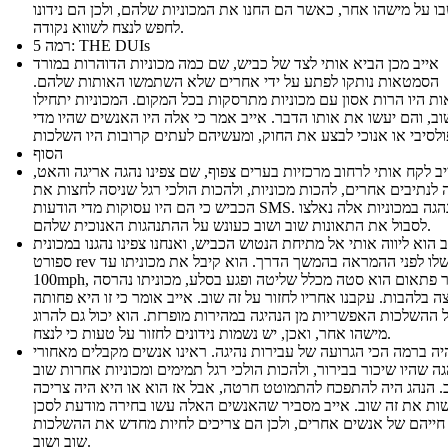
ו על מישהו אחר, כאשר הם החנו את המכוניות שלהם, ולכן הם נידונו
לחפש לנצח לשווא נקודה.
רמה 5: THE DUIs
אייב מכן הביא אותי לצד של כביש, שם כמה מכוניות הדוהרות במורד
הסמטאות נותקו לפתע על ידי אחרים שלא השתמשו האותות שלהם.
ת היו הרות אסון עם מכוניות מתרסקות בכל המקום. המכוניות יתחילו
שוב, והם יעשו את אותו הדבר. אייב אמר כי אלה היו האנשים שהיו מדי
הסוף
יב לקח אותי לרחוב מרכזיות בערים צפוף, שם צפינו נהגה אריגה והאט,
 לנתיבים אחרים, להכות מכוניות, ולהכות הולכי רגל שניסה לחצות את
הכביש כי הם היו עסוקות מדי הודעות SMS. הנהגה במכוניות אלה נאלצו
לסבול את התאונות שוב ושוב כעונש על ההתנהגות האנוכית שלהם.
ב הוא ליווה אותי אל מתיחת הנטוש הכביש, ואנחנו צפינו נהגנו במכונית
ספורט rev המנוע שלו לפני ההמראה בהמשך הדרך. הוא קיבל את מכוניתו עד
100mph, כאשר פתאום הוא סטה מכלל שליטה ופגע בסלע, מכוניתו נהרסה
ה בלהבות. עקבנו אחריו לחזור על זה שוב. אייב אומר כי זו היא פחותה
 ההשלכות האפשריות מן הנהיגה במהירות מופרזת. הוא יכול גם להרוג
מישהו אחר, ואכן, יש נשמות נידונים לחזור על טעות כי לנצח.
יה ברמה הכי הגרועה של עבירות נהיגה. ראינו אנשים מקבלים מאחורי
ה שהיו שיכור בבירור, ולהכות הולכי רגל תמימים ומכוניות אחרות שוב
. הנהג היה להתפכח להתמוטט חרטה, אבל אז הוא או היא היה צריכה
ות את זה שוב. אייב מסביר שהאנשים האלה עשו בחירה מודעת לסכן
חייהם של אנשים אחרים, ולכן הם צריכים לחיות מחדש את ההשלכות
שוב ושוב.