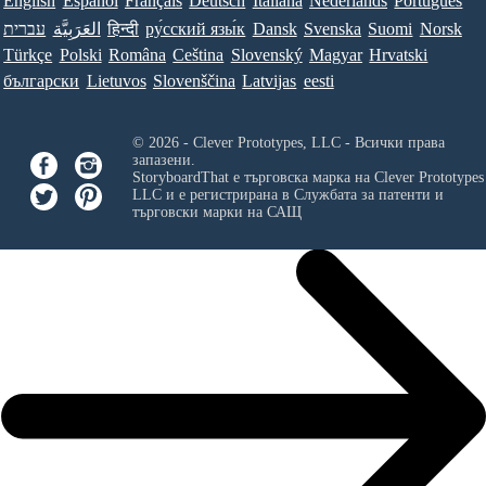
English
Español
Français
Deutsch
Italiana
Nederlands
Português
Norsk
Suomi
Svenska
Dansk
ру́сский язы́к
हिन्दी
العَرَبِيَّة
עברית
Türkçe
Polski
Româna
Ceština
Slovenský
Magyar
Hrvatski
български
Lietuvos
Slovenščina
Latvijas
eesti
© 2026 - Clever Prototypes, LLC - Всички права
запазени.
StoryboardThat е търговска марка на
Clever Prototypes
LLC
и е регистрирана в Службата за патенти и
търговски марки на САЩ