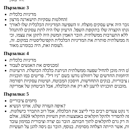
Пързалка: 3
מדיניות כלכלית
החלטות עסקיות תישארנה מרצון!
ובר היה איש עסקים מוצלח. זו השפיעה המדיניות הכלכלית שלו לאורך
נתו הקצרה שלו בתקופת השפל. הרעיון שלו היה לתת עסקים להתנהל
ללא התערבות ממשלתית. הובר האמין המשק היה לתקן את עצמו, וכי
 ממשלתית סותרת את המדיניות הכלכלית הקפיטליסטית במקום. זה,
לעומת זאת, היה כבומרנג מאוד.
Пързалка: 4
מדיניות כלכלית
מכניסים את האנשים לעבוד!
לט היה מוכן להחיל שפעה ממשלתית הניתנת כלכלה הכושלת. הרעיונות
היוזמות החדשים של רוזוולט נודעו בשם "ניו דיל". פריטים כמו תוכניות
 ציבוריות, בנקים התחדשות, חיסכון המבוטח, ושיטות עסקיות רפורמה
מובנים תוכניתו לרענן לא רק את הכלכלה, אבל הביטחון של אמריקה.
Пързалка: 5
מיזמים ציבוריים
איפה העזרה שלנו, אדוני הנשיא?
ר נקט צעדים רבים כדי לייצב את הכלכלה, אבל רוב התברר כישלונות.
הוא ניסה להסדיר ולהקל חקלאים באמצעות חוק השיווק החקלאי 1929, אולם
ה רק גרם לחקלאים לתוך חבותם. הובר גם יצרה וציבורית במימון עובד
ות, אשר הייתה הצלחה מסוימת. בנוסף, הובר גם ניסה להגן על תעשיות