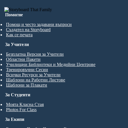
Помогне
Помощ и често задавани въпроси
Създател на Storyboard
Как се печата
За Учители
Безплатна Версия за Учители
Областни Пакети
Училищни Библиотеки и Медийни Центрове
Тренировъчни Сесии
Всички Ресурси за Учители
Шаблони на Работни Листове
Шаблони за Плакати
За Студенти
Моята Класна Стая
Photos For Class
За Екипи