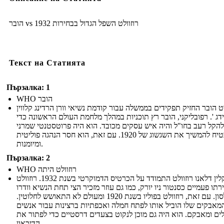
הובר vs רוזוולט השפל הגדול בבחירות 1932
Текст на Статията
Пързалка: 1
WHO הובר
 הובר החזיק תפקידים בממשלה עבור קודמת נשיאי וורן הרדינג קלווין
דג '. רפובליקני, הובר רץ תוכניות במהלך מלחמת העולם הראשונה כדי
להקל רעב בחו"ל והיה איש עסקים מכובד. הוא היה פרוטסטנטי שמרני
כי הבטיח להמשיך את השגשוג של 1920. עם זאת, הוא חסר הנהגה פוליטית
ומיומנות.
Пързалка: 2
WHO רוזוולט היתה
פרנקלין דלאנו רוזוולט התמודד על הכרטיס הדמוקרטי בשנת 1932. רוזוולט
רתו פעמיים כסנטור ניו יורק, כמו גם עוזר מזכיר הצי תחת הנשיא וודרו
וילסון. עם זאת, רוזוולט בפוליו בשנת 1920 ומעולם לא התאושש לחלוטין.
מאבקים שלו הוביל אותו לפתח חמלה ואכפתיות ברצינות עבור אנשים
לים ומאבקם. הוא היה גם מוכן לנקוט בצעדים דרסטיים כדי לפתור את
הדיכאון.