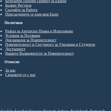
Безплатен Пробен Период за Екипи
Бизнес Ресурси
Създайте за Работа
Присъединете се към моя Екип
Политики
Разказ за Авторски Права и Използване
Условия за Ползване
Декларация за Поверителност
Поверителност и Сигурност за Училища и Студенти
Достъпност
Вашите Възможности за Поверителност
Относно
За нас
Свържете се с нас