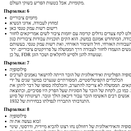
מקומיות, אבל בטעות הפריע בשוקי העולם.
Пързалка: 6
מיזמים ציבוריים
מחוץ לעבודה, אדוני הנשיא!
רישום רשות עמק טנסי כאן
ולט לקח צעדים גדולים קדימה עם יוזמות ציבור לשים אמריקאים לחזור
ודה, המתחדש אמונם במשק. הוא הקים תוכניות עבודות ציבוריות כגון
עבודות האזרחי, חיל השימור האזרחי, ואת רשות עמק טנסי. בעשותם
נשים הועמדו לחזור לעבודה דרך הממשלה על פרויקטים ציבוריים. יתר
על כן, FDR שנועדה להגן ולסייע לחקלאים ושכר הוגן.
Пързалка: 7
פִילוֹסוֹפִיָה
ופיה הפוליטית ואידיאולוגית של הובר הייתה להישאר נאמנים לערכים
הכלכליים הקפיטליסטיים, המסורתיים שנערכו במשך שנים על ידי
אים. הממשלה לא צריכה להתערב, והכלכלה בסופו של דבר לתקן את
 כמו כן, לקחת של הובר על הסוגיות שעל הפרק היו פסיביים, וכתוצאה
אנשים רבים האשימו הובר עבור דיכאון הולך וגובר. רעיונותיו של סיוע
התנדבותי התבררו לנפילתו בבחירות של 1932.
Пързалка: 8
פִילוֹסוֹפִיָה
בוא נעשה את זה!
ופיה והאידיאולוגית של רוזוולט נחו רצונו להביא מיידית, ודרסטי, שינוי