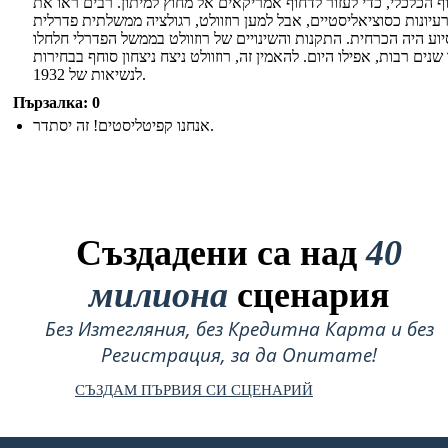
ף הכלכלי, כדי לעזור לדחוף אמריקאים אל מחוץ למיתון. רבים ראו את
עיונות כסוציאליסטיים, אבל למען רוזוולט, רגולציה ממשלתית פדרלית
יוע היה הכרחית. התקנות והשינויים של רוזוולט בממשל הפדרלי חלחלו
נים רבות, אפילו היום. להאמין זה, רוזוולט ניצח ניצחון סוחף בבחירות
לנשיאות של 1932.
Пързалка: 0
אנחנו קפיטליסטים! זה יסתדר.
Създадени са над
40
милиона
сценария
Без Изтегляния, без Кредитна Карта и без
Регистрация, за да Опитате!
СЪЗДАМ ПЪРВИЯ СИ СЦЕНАРИЙ