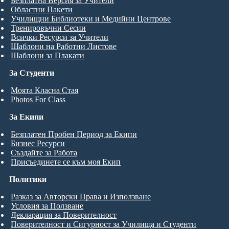
Безплатна Версия за Учители
Областни Пакети
Училищни Библиотеки и Медийни Центрове
Тренировъчни Сесии
Всички Ресурси за Учители
Шаблони на Работни Листове
Шаблони за Плакати
За Студенти
Моята Класна Стая
Photos For Class
За Екипи
Безплатен Пробен Период за Екипи
Бизнес Ресурси
Създайте за Работа
Присъединете се към моя Екип
Политики
Разказ за Авторски Права и Използване
Условия за Ползване
Декларация за Поверителност
Поверителност и Сигурност за Училища и Студенти