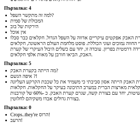
Пързалка: 4
למה זה מתקשר השפל?
המכולת של סמית
הירקות של בוב
אין אוכל
רת האבק אפקטים עיקריים אדווה על השפל הגדול. חקלאים כבר סבלו
 החווה נמוכים ועוני הכוללת. פוסט מלחמת העולם הראשונה, חקלאים
ידה דרמטית בפריון. עובדה זו, יחד עם כשלים היבול העיקרי של קערת
האבק, הביאו חורבן על מאות אלפי חקלאים.
Пързалка: 5
מה הייתה בקערת האבק?
איפה הגשם ?!
 האבק הייתה אסון סביבתי כי משמיד את כל שכבת הקרקע העליונה
לאית מארצות הברית במערב התיכונה בעיקר על החקלאות. חקלאות
שיטות, יחד עם בצורת קשה, שגרם קערת האבק. כ -60% של קורבנות
בצורת גדולים אבדו משקיהם לחלוטין.
Пързалка: 0
Crops..they're הרוס!
הרעב!