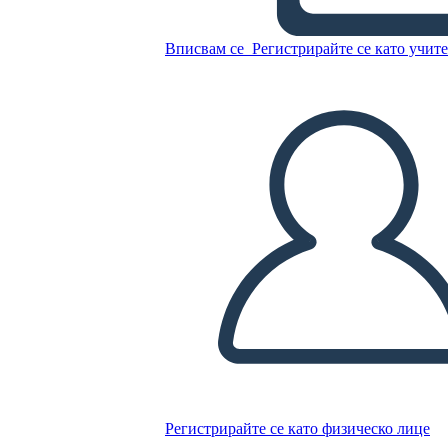
Вписвам се
Регистрирайте се като учит
Копирайте този Storyboard
СЪЗДАЙТЕ СЦЕНАРИЙ
ПУСКАНЕ НА СЛАЙДШОУ
ЧЕТИ МИ
Регистрирайте се като физическо лице