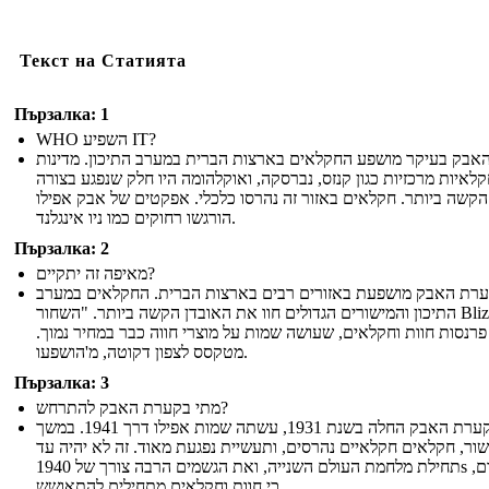
Текст на Статията
Пързалка: 1
WHO השפיע IT?
אבק בעיקר מושפע החקלאים בארצות הברית במערב התיכון. מדינות
לאיות מרכזיות כגון קנזס, נברסקה, ואוקלהומה היו חלק שנפגע בצורה
הקשה ביותר. חקלאים באזור זה נהרסו כלכלי. אפקטים של אבק אפילו
הורגשו רחוקים כמו ניו אינגלנד.
Пързалка: 2
מאיפה זה יתקיים?
רת האבק מושפעת באזורים רבים בארצות הברית. החקלאים במערב
התיכון והמישורים הגדולים חוו את האובדן הקשה ביותר. "השחור Blizzards"
פרנסות חוות וחקלאים, שעושה שמות על מוצרי חווה כבר במחיר נמוך
מטקסס לצפון דקוטה, מ'הושפעו.
Пързалка: 3
מתי בקערת האבק להתרחש?
קערת האבק החלה בשנת 1931, עשתה שמות אפילו דרך 1941. במשך
ור, חקלאים חקלאיים נהרסים, ותעשיית נפגעת מאוד. זה לא יהיה עד
תחילת מלחמת העולם השנייה, ואת הגשמים הרבה צורך של 1940s מוקדם,
כי חוות וחקלאים מתחילים להתאושש.