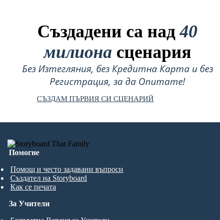
Създадени са над
40
милиона
сценария
Без Изтегляния, без Кредитна Карта и без
Регистрация, за да Опитате!
СЪЗДАМ ПЪРВИЯ СИ СЦЕНАРИЙ
Помогне
Помощ и често задавани въпроси
Създател на Storyboard
Как се печата
За Учители