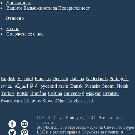
Достъпност
Вашите Възможности за Поверителност
Относно
За нас
Свържете се с нас
English
Español
Français
Deutsch
Italiana
Nederlands
Português
עברית
العَرَبِيَّة
हिन्दी
ру́сский язы́к
Dansk
Svenska
Suomi
Norsk
Türkçe
Polski
Româna
Ceština
Slovenský
Magyar
Hrvatski
български
Lietuvos
Slovenščina
Latvijas
eesti
© 2026 - Clever Prototypes, LLC - Всички права
запазени.
StoryboardThat е търговска марка на
Clever Prototypes
LLC
и е регистрирана в Службата за патенти и