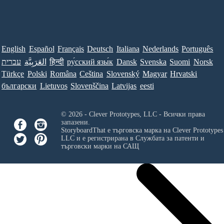
English
Español
Français
Deutsch
Italiana
Nederlands
Português
Norsk
Suomi
Svenska
Dansk
ру́сский язы́к
हिन्दी
العَرَبِيَّة
עברית
Türkçe
Polski
Româna
Ceština
Slovenský
Magyar
Hrvatski
български
Lietuvos
Slovenščina
Latvijas
eesti
© 2026 - Clever Prototypes, LLC - Всички права
запазени.
StoryboardThat е търговска марка на
Clever Prototypes
LLC
и е регистрирана в Службата за патенти и
търговски марки на САЩ