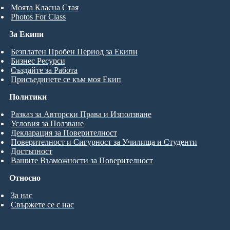
Моята Класна Стая
Photos For Class
За Екипи
Безплатен Пробен Период за Екипи
Бизнес Ресурси
Създайте за Работа
Присъединете се към моя Екип
Политики
Разказ за Авторски Права и Използване
Условия за Ползване
Декларация за Поверителност
Поверителност и Сигурност за Училища и Студенти
Достъпност
Вашите Възможности за Поверителност
Относно
За нас
Свържете се с нас