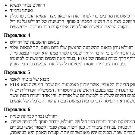
רוזוולט נבחר לנשיא
אנחנו נתמיד!
 כישלונות מרובים כדי לפתור את הדיכאון מצד הנשיא הובר, פרנקלין
וזוולט ניצח את הנשיא המכהן ב סוחף. הרעיונות של רוזוולט על ניו דיל
תקווה הביאה ונחישות אוכלוסייה אמריקנית כבר מובסת, מרוששים.
Пързалка: 4
בנאום ההשבעה של רוזוולט
רוזוולט נותן בנאום ההשבעה הראשון שלו ביום גשום, קר למאות אלפי
, והזכיר להם כי הדבר היחיד שעלינו לפחד ממנו הוא הפחד עצמו. מיד,
בעוד מאה הימים הראשונים לכהונתו, FDR דוחף דרך כמות עצומה של
עבודות ציבוריות יוזמות וניסיונות להציל את הבנקים ברחבי הארץ.
Пързалка: 5
מבוא של ביטוח לאומי
FDR עובר חוק הביטוח הלאומי, אשר ימומן באמצעות מס שכר. המעשה הוא
בהתנגדות, כמו בפעם הראשונה בהיסטוריה, הממשלה הפדרלית יש לו
פים חזקים לשלומם ולביטחונם של אזרחיה. זהו אחד יוזמות רבות אשר
Пързалка: 6
רוזוולט נבחר לכהונה שנייה
מחלוקת סביב יוזמות הניו דיל של רוזוולט, ייבחר סוחף לקדנציה שנייה.
תוכניות עבודות ציבוריות, כגון רשות עמק טנסי, לשמור אנשי עובדים
רים שכר. הבנקים יהיו מאובטחים יותר. קערת האבק היא בעיצומה,