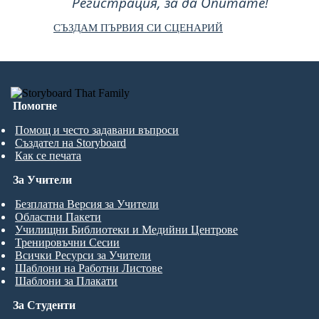
Регистрация, за да Опитате!
СЪЗДАМ ПЪРВИЯ СИ СЦЕНАРИЙ
Помогне
Помощ и често задавани въпроси
Създател на Storyboard
Как се печата
За Учители
Безплатна Версия за Учители
Областни Пакети
Училищни Библиотеки и Медийни Центрове
Тренировъчни Сесии
Всички Ресурси за Учители
Шаблони на Работни Листове
Шаблони за Плакати
За Студенти