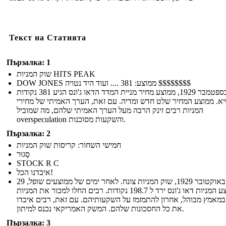
Текст на Статията
Пързалка: 1
שוק המניות HITS PEAK
DOW JONES ממוצע: 381 .... ועוד היד נטויה $$$$$$$$
ב -8 בספטמבר 1929, ממוצע מחיר מניית המדד הדאו ג'ונס הגיע 381 נקודות
א. ממוצע המחיר שלט חדש ומדיה. עם זאת, הערך האמיתי של מחירי
המניות רבים זינק הרבה מעל הערך האמיתי שלהם, מה שמוביל
overspeculation והשקעות מסוכנות.
Пързалка: 2
חמישי השחור: קריסות שוק המניות
סָגוּר
STOCK R C
איבדנו הכל!
29 באוקטובר 1929, שוק המניות צונח. לאחר ימים של ממוצעים שופל,
לממוצע המניות דאו ג'ונס ירד ל 198.7 נקודות. רבים החלו למכור את המניות
מאמץ מבוהל, אחרון להתמזמז על השקעותיהם. עם זאת, רבים איבדו
את כל החסכונות שלהם. המשק האמריקאי נכנס למיתון.
Пързалка: 3