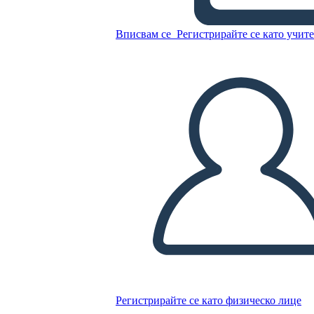
ציר זמן השפל הגדול - 1929-1941
Вписвам се
Регистрирайте се като учит
Копирайте този Storyboard
СЪЗДАЙТЕ СЦЕНАРИЙ
ПУСКАНЕ НА СЛАЙДШОУ
ЧЕТИ МИ
Регистрирайте се като физическо лице