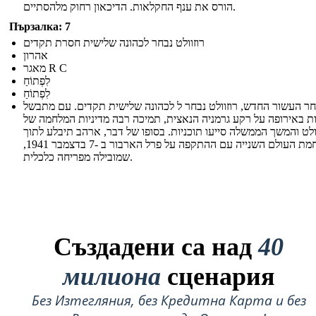
הורס את ענף החקלאות. הדיכאון רחוק מלהסתיים.
Пързалка: 7
רוזוולט נבחר לכהונה שלישית חסרת תקדים
אהרון
מאגר R C
לִפְתוֹחַ
לִפְתוֹחַ
ר העשור החדש, רוזוולט נבחר ל לכהונה שלישית תקדים. עם מתבשל
ת באירופה על רקע גרמניה הנאצית, תמיכה רבה מדיניות המלחמה של
ולט והמשך הממשלה סייעו תוכניות. בסופו של דבר, ארהב תיבלע לתוך
מלחמת העולם השנייה עם ההתקפה על פרל הארבור ב -7 בדצמבר 1941,
שמובילה מפריחה כלכלית.
Създадени са над
40
милиона
сценария
Без Изтегляния, без Кредитна Карта и без