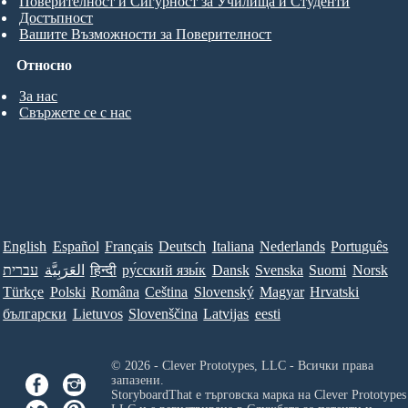
Поверителност и Сигурност за Училища и Студенти
Достъпност
Вашите Възможности за Поверителност
Относно
За нас
Свържете се с нас
English
Español
Français
Deutsch
Italiana
Nederlands
Português
עברית
العَرَبِيَّة
हिन्दी
ру́сский язы́к
Dansk
Svenska
Suomi
Norsk
Türkçe
Polski
Româna
Ceština
Slovenský
Magyar
Hrvatski
български
Lietuvos
Slovenščina
Latvijas
eesti
© 2026 - Clever Prototypes, LLC - Всички права
запазени.
StoryboardThat е търговска марка на
Clever Prototypes