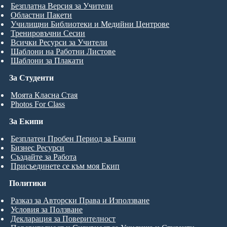
Безплатна Версия за Учители
Областни Пакети
Училищни Библиотеки и Медийни Центрове
Тренировъчни Сесии
Всички Ресурси за Учители
Шаблони на Работни Листове
Шаблони за Плакати
За Студенти
Моята Класна Стая
Photos For Class
За Екипи
Безплатен Пробен Период за Екипи
Бизнес Ресурси
Създайте за Работа
Присъединете се към моя Екип
Политики
Разказ за Авторски Права и Използване
Условия за Ползване
Декларация за Поверителност