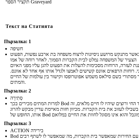
תקציר הספר Graveyard
Текст на Статията
Пързалка: 1
חשיפה
אשר מתנקש מרושע ניסיונות לרצוח משפחה בת ארבע נפשות, הפעוט
הצעיר של המשפחה נמלט לבית הקברות הסמוך. לאחר רוחה של אמו
ת לעזרה, הרוחות מסכימות להעלות את הפעוט להגן עליו מפני האיום
י. רוחות הרפאים אוונס קשישים לאמצו ולגדל אותו אף אחד לא אוונס
ר מסתורי בשם סילאס משמש אפוטרופסו וקישור בין עולמות של החיים
והמתים.
Пързалка: 2
סְתִירָה
למרות המתים מכירים בכך Bod הוא ילד החי ורוצים שיהיו לו חיים מלאים, זה
שבילו לעזוב את בית הקברות. מכיוון חזות מאיימת עדיין מבקש להרוג
Пързалка: 3
ACTION בירידה
Bod גדל עם החירות שמאפשר בית הקברות, מה שמאפשר לו לשתף רבים