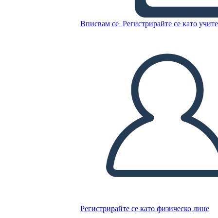
Graveyard
Вписвам се
Регистрирайте се като учит
Копирайте този Storyboard
СЪЗДАЙТЕ СЦЕНАРИЙ
ПУСКАНЕ НА СЛАЙДШОУ
ЧЕТИ МИ
Регистрирайте се като физическо лице