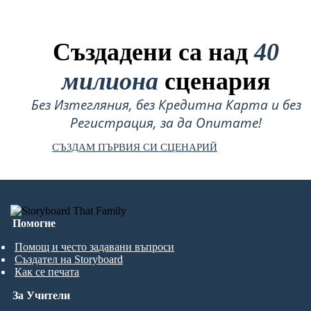
Създадени са над
40
милиона
сценария
Без Изтегляния, без Кредитна Карта и без
Регистрация, за да Опитате!
СЪЗДАМ ПЪРВИЯ СИ СЦЕНАРИЙ
Помогне
Помощ и често задавани въпроси
Създател на Storyboard
Как се печата
За Учители