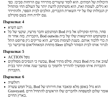
יכולות של המתים. הוא לומד שיעורים מתיידד עם הרוחות סביבו. כפי
א גילים, לעומת זאת, הוא משתוקק לדעת יותר על העולם החי ומתחיל
ק הגבולות שלו על ידי השארת הקברים, הולכים לבית הספר, ולהתיידד
עם ילדת חיה בשם סקרלט.
Пързалка: 4
רגע השיא
המתנקש וחבר מרעיו, שקעי של כל Bod סחר, מרדף וסקרלט אל בית
הקברות. בזה אחר זה, Bod outwits אותם ומשתמש ההרשאות שלו של בית
 כדי ללכוד אותם. בשנת לעימות מכריע, הוא טריקים ג'ק פרוסט התל
מתחת המאוזוליאום פרובישר כך Sle
Пързалка: 5
ACTION נופל
עכשיו כי הנסיכים מסולקים, Bod בטוח. סילס מתיר Bod לעזוב את בית
הקברות איתו וממשיך להדריך ולתמוך בו במשך שנה אחת יותר בבית
הקברות.
Пързалка: 6
רזולוציה
בגיל חמש עשרה, Bod הוא גדל באופן מלא ומאבד את חירותו של
Graveyard. הוא אומר שלום למשפחה ולחברים שלו הראשים להתחיל חיים
בארץ החיים.