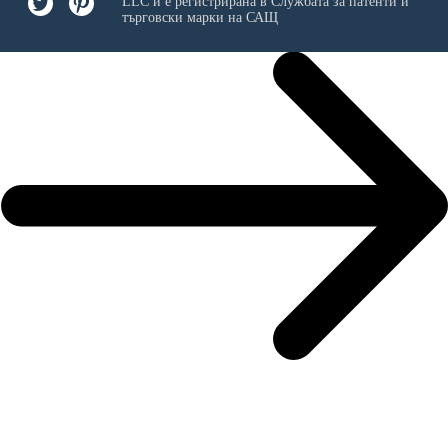
LLC
и е регистрирана в Службата за патенти и
търговски марки на САЩ