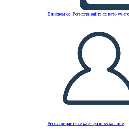
הקיר הצהוב"
Вписвам се
Регистрирайте се като учит
Копирайте този Storyboard
СЪЗДАЙТЕ СЦЕНАРИЙ
ПУСКАНЕ НА СЛАЙДШОУ
ЧЕТИ МИ
Регистрирайте се като физическо лице