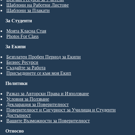
Шаблони на Работни Листове
Шаблони за Плакати
За Студенти
Моята Класна Стая
Photos For Class
За Екипи
Безплатен Пробен Период за Екипи
Бизнес Ресурси
Създайте за Работа
Присъединете се към моя Екип
Политики
Разказ за Авторски Права и Използване
Условия за Ползване
Декларация за Поверителност
Поверителност и Сигурност за Училища и Студенти
Достъпност
Вашите Възможности за Поверителност
Относно