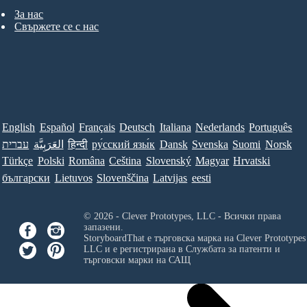
За нас
Свържете се с нас
English
Español
Français
Deutsch
Italiana
Nederlands
Português
Norsk
Suomi
Svenska
Dansk
ру́сский язы́к
हिन्दी
العَرَبِيَّة
עברית
Türkçe
Polski
Româna
Ceština
Slovenský
Magyar
Hrvatski
български
Lietuvos
Slovenščina
Latvijas
eesti
© 2026 - Clever Prototypes, LLC - Всички права
запазени.
StoryboardThat е търговска марка на
Clever Prototypes
LLC
и е регистрирана в Службата за патенти и
търговски марки на САЩ