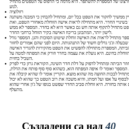
רצונו של המספרת להשתפר. היא מדמה כי הדפוס על הטפטים מתחיל
לנוע.
רזולוציה
ין ממשיך לחקור את הטפט בכל יום, ומתחיל להבחין כי המבנה משתנה
בשינויי החדר. היא מתחילה לראות אישה הזוחלת מאחורי הטפט, ואת
ט מתחיל לתקוף אותה חש גם כאשר היא לא בחדר. המספר לא ממש
לישון יותר, המתבונן בריכוז האישה בקיר הזוחל ברחבי החדר.
פר מתחיל לראות את האישה זוחלת שיטוט הסוכות והגן. המספר גודל
שבעלה וג'ני גדלים חשוד של התנהגותה. היום לפני שהם אמורים לחזור
ביתה, המספרת מתחילה להפשיט את הטפט מהקירות להגדיר האישה
זוחלת בחינם. היא נועלת את עצמה בחדר וזורק את המפתח למטה על
השביל בחזית.
 חוזר הביתה ומתחיל לדפוק על דלת חדר השינה, הקוראת גרזן כדי לפרק
 המספר ואומר לו איפה המפתח הוא, כשהוא סוף סוף פותח את הדלת,
תחיל לבכות החוצה מה שהוא מוצא. הקריין אומר לו שהיא קיבלה את
בסוף על אפו ועל חמתו, והיא משכה את רוב הטפט כך שהוא לא יכול
אותה בחזרה. היא זוחלת סביב החדר שפשט בגופו של ג'ון אחרי שהוא
מתעלף.
Създадени са над
40