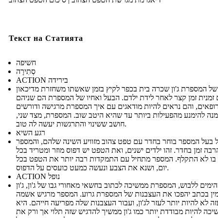
Текст на Статията
חשיפה
סְתִירָה
ACTION בירידה
ל המספרת ג'ון שכרה בית בכפר לקיץ בזמן שאשתו משחזרת מדיכאון
זמנית זמן קצר לאחר לידת ילדם. הבעל ואחיו של המספרת הם שניהם
ופאים, והם נראים להיות מודאגים עם איך המספרת מרגישה ודורשים
נה להימנע מהפעילות ביותר עד שהיא היטב שוב. המספרת, מצד שני,
חושב ששינוי והתרגשות יעשה לה טוב.
רגע השיא
 בעל המספר בוחר בחדר עם טפט צהוב מזוויע השינה שלהם, והמספר
בה זמן בחדר. זהו ילדים ישנים, ואת הטפט יש דפוס מוזר ומטריד בכל
בו לא התקלף. המספר מתחיל עם התמקדות רבה יותר את הטפט בכל
יום, ושנא את הצבע ונעשה כמעט כועסים על הדפוס.
ACTION נופל
ימים ללבוש, המספרת ממשיכה לכתוב בחשאי מאחורי גבו של ג'ון, ג'ון
ין בכתב יהפכו את העצבנות של המספרת גרוע. המספר מרגיש אשמה
זה לא להיות יותר לעזר לג'ון, ועבור העצבנות שלה מפריעה חייהם. היא
יכה להיות מבודדת יותר כמו ג'ון ממשיך להדגיש שזה תלוי אך ורק את