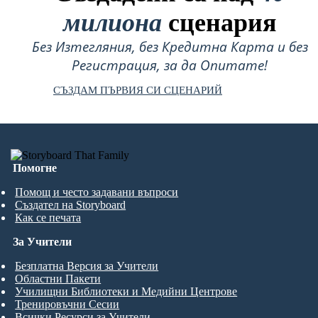
милиона
сценария
Без Изтегляния, без Кредитна Карта и без
Регистрация, за да Опитате!
СЪЗДАМ ПЪРВИЯ СИ СЦЕНАРИЙ
Помогне
Помощ и често задавани въпроси
Създател на Storyboard
Как се печата
За Учители
Безплатна Версия за Учители
Областни Пакети
Училищни Библиотеки и Медийни Центрове
Тренировъчни Сесии
Всички Ресурси за Учители