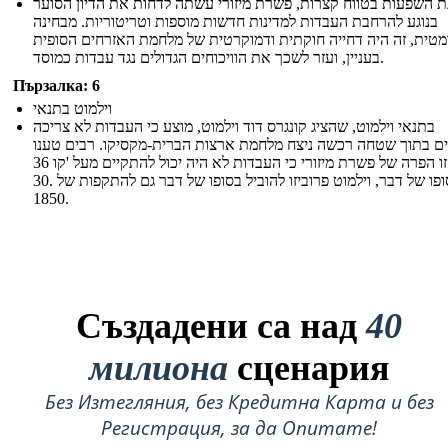
ת השפעות בטווח קצרות, פשרת מיזורי עשתה לדחות את הדיון הסוער
בנוגע להרחבת העבדות למדינות חדשות מוספות וטריטוריות. מבחינה
מטית, זה היה דחייה חוקתית ודמוקרטית של מלחמת האזרחים הסופית
בעניין, ועזר לשכך את הוויכוחים הגדולים נגד עבדות כמוסד.
Пързалка: 6
וילמוט בתנאי
בתנאי וילמוט, שהציג קונגרס דוד וילמוט, מוצע כי העבדות לא צריכה
ם בתוך שטחה רכשה ניצח מלחמת ארצות הברית-מקסיקו. רבים טענו
כי זו הפרה של פשרת מיזורי כי העבדות לא היה יכול להתקיים מעל 'קו 36º
30. בסופו של דבר, וילמוט פרוביזו להוביל בסופו של דבר גם להתקפות של
1850.
Създадени са над
40
милиона
сценария
Без Изтегляния, без Кредитна Карта и без
Регистрация, за да Опитате!