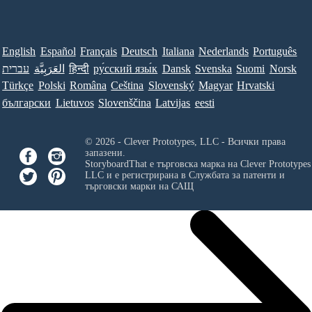
English
Español
Français
Deutsch
Italiana
Nederlands
Português
Norsk
Suomi
Svenska
Dansk
ру́сский язы́к
हिन्दी
العَرَبِيَّة
עברית
Türkçe
Polski
Româna
Ceština
Slovenský
Magyar
Hrvatski
български
Lietuvos
Slovenščina
Latvijas
eesti
© 2026 - Clever Prototypes, LLC - Всички права
запазени.
StoryboardThat е търговска марка на
Clever Prototypes
LLC
и е регистрирана в Службата за патенти и
търговски марки на САЩ