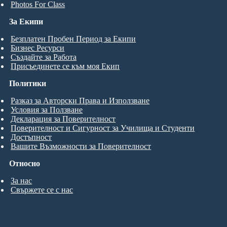
Photos For Class
За Екипи
Безплатен Пробен Период за Екипи
Бизнес Ресурси
Създайте за Работа
Присъединете се към моя Екип
Политики
Разказ за Авторски Права и Използване
Условия за Ползване
Декларация за Поверителност
Поверителност и Сигурност за Училища и Студенти
Достъпност
Вашите Възможности за Поверителност
Относно
За нас
Свържете се с нас