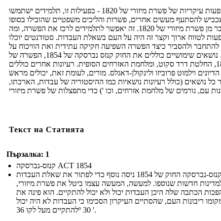
השפעות עיקריות של פשרת מיזורי של 1820 - בפעילות זו, תלמידים ישתמשו
כביש להסתעף מעשים אחרים, פשרות והליכים משפטיים שהובילו בסופו
של דבר מן פשרת מיזורי של 1820. זה יאפשר לתלמידים לרכז את הפשרה, ומה
ות לטווח ארוך וקצר זה היה על העם בשאלת העבדות. סטודנטים יוכלו
להתחבר ולהסביר כיצד הפשרה השפיעה חקיקה עתידית ואת הוויכוח על
עבדות. נושאים שימושיים כוללים את החוק קנזס נברסקה של 1854, הפשרה של
1850, החלטת דרד סקוט, ומלחמת האזרחים הסופית. רעיונות אחרים כוללים
דיונים וילמוט פרוביזו ולינקולן-דאגלס. מורים, לעומת זאת, יכולים מראש
 כל נושאים (כולל רעיונות נושאיות כמו ההיסטוריה של עבדות, הארכתו,
Текст на Статията
Пързалка: 1
קנזס-נברסקה ACT 1854
קנזס-נברסקה החוק של 1854 ניסה נוסף כדי לפתור את שאלת העבדות
מדינות חדשות שנוספו. למעשה, המעשה עצמו ביטל את פשרת מיזורי,
כות הכתבה שלה היכן העבדות יכול ולא יכול להתקיים. הוא פינה את
קומו ריבונות העם, שהסתיים העיקרון הסכימו כי העבדות לא היה יכול
להתקיים מעל לקו 36º 30 '.