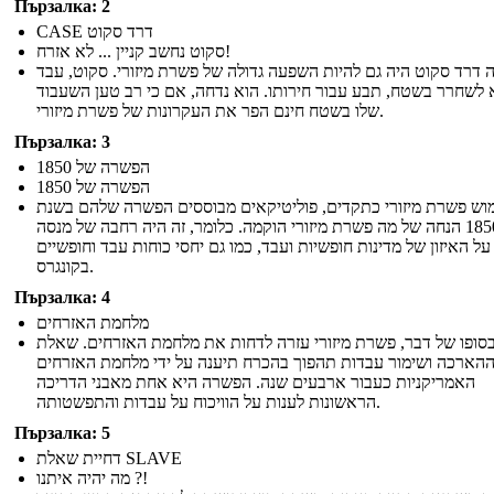
Пързалка: 2
CASE דרד סקוט
סקוט נחשב קניין ... לא אזרח!
 דרד סקוט היה גם להיות השפעה גדולה של פשרת מיזורי. סקוט, עבד
לשחרר בשטח, תבע עבור חירותו. הוא נדחה, אם כי רב טען השעבוד
שלו בשטח חינם הפר את העקרונות של פשרת מיזורי.
Пързалка: 3
הפשרה של 1850
הפשרה של 1850
וש פשרת מיזורי כתקדים, פוליטיקאים מבוססים הפשרה שלהם בשנת
1850 הנחה של מה פשרת מיזורי הוקמה. כלומר, זה היה רחבה של מנסה
ל האיזון של מדינות חופשיות ועבד, כמו גם יחסי כוחות עבד וחופשיים
בקונגרס.
Пързалка: 4
מלחמת האזרחים
סופו של דבר, פשרת מיזורי עזרה לדחות את מלחמת האזרחים. שאלת
הארכה ושימור עבדות תהפוך בהכרח תיענה על ידי מלחמת האזרחים
האמריקניות כעבור ארבעים שנה. הפשרה היא אחת מאבני הדריכה
הראשונות לענות על הוויכוח על עבדות והתפשטותה.
Пързалка: 5
דחיית שאלת SLAVE
מה יהיה איתנו ?!