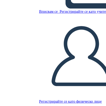
השפעות עיקריות
Вписвам се
Регистрирайте се като учит
Копирайте този Storyboard
СЪЗДАЙТЕ СЦЕНАРИЙ
ПУСКАНЕ НА СЛАЙДШОУ
ЧЕТИ МИ
Регистрирайте се като физическо лице