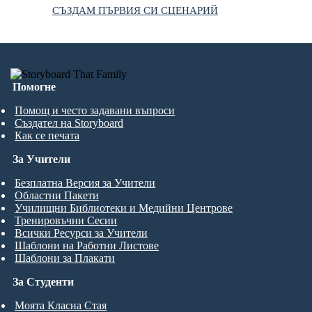
СЪЗДАМ ПЪРВИЯ СИ СЦЕНАРИЙ
Помогне
Помощ и често задавани въпроси
Създател на Storyboard
Как се печата
За Учители
Безплатна Версия за Учители
Областни Пакети
Училищни Библиотеки и Медийни Центрове
Тренировъчни Сесии
Всички Ресурси за Учители
Шаблони на Работни Листове
Шаблони за Плакати
За Студенти
Моята Класна Стая