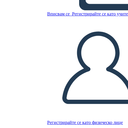
הצהוב"
Вписвам се
Регистрирайте се като учит
Копирайте този Storyboard
СЪЗДАЙТЕ СЦЕНАРИЙ
ПУСКАНЕ НА СЛАЙДШОУ
ЧЕТИ МИ
Регистрирайте се като физическо лице