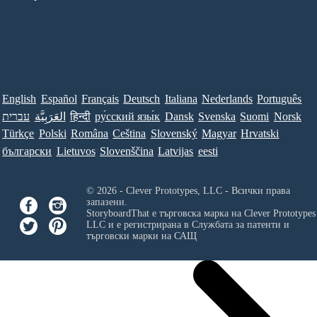
English
Español
Français
Deutsch
Italiana
Nederlands
Português
עברית
العَرَبِيَّة
हिन्दी
ру́сский язы́к
Dansk
Svenska
Suomi
Norsk
Türkçe
Polski
Româna
Ceština
Slovenský
Magyar
Hrvatski
български
Lietuvos
Slovenščina
Latvijas
eesti
© 2026 - Clever Prototypes, LLC - Всички права
запазени.
StoryboardThat е търговска марка на
Clever Prototypes
LLC
и е регистрирана в Службата за патенти и
търговски марки на САЩ