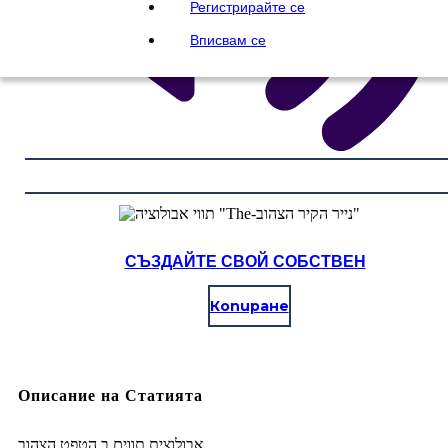
Регистрирайте се
Вписвам се
СЪЗДАЙТЕ СВОЙ СОБСТВЕН
Копиране
Описание на Статията
אבולוצית תווים ב הטפט הצהוב