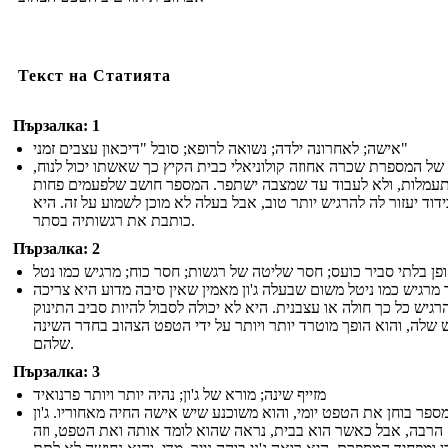
Текст на Статията
Пързалка: 1
אישה; לאחרונה ילדה; נשואה לרופא; סובל "דיכאון עצבים זמני"
 של המספרת שכרה אחוזה קולוניאלי כבית הקיץ כך שאשתו יכול לנוח
עמלות, ולא לעבוד עד שמצבה ישתפר. המספר חושב שלפעמים פחות
ידוד יעזור לה להרגיש יותר טוב, אבל בעלה לא מוכן לשמוע על זה. היא
כותבת את רגשותיה בסתר.
Пързалка: 2
פן בלתי סביר כועס; חסר שליטה של ​​רגשות; חסר כוח; מרגיש כמו נטל
מרגיש כמו ניטל משום שבעלה ג'ון מאמין שאין סיבה מדוע היא צריכה
רגיש כל כך חולה או עצבנית. היא לא יכולה לסבול להיות סביב התינוק
שלה, והוא הופך מוטרד יותר ויותר על ידי הטפט הצהוב בחדר השינה
שלהם.
Пързалка: 3
מזייף שינה; מורא של ג'ון; נהיה יותר ויותר פרנואיד
ספר בוחן את הטפט יומי, והוא משוכנע שיש אישה החיה מאחוריו. ג'ון
הרבה, אבל כאשר הוא בבית, נראה שהוא לומד אותה ואת הטפט, וזה