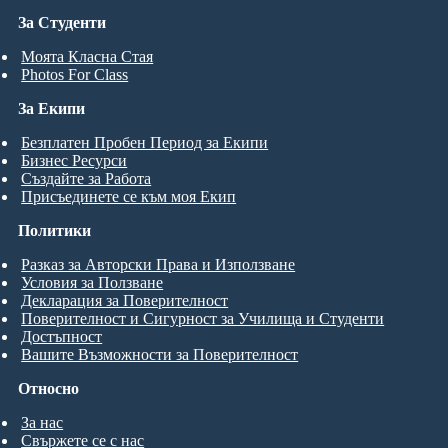
За Студенти
Моята Класна Стая
Photos For Class
За Екипи
Безплатен Пробен Период за Екипи
Бизнес Ресурси
Създайте за Работа
Присъединете се към моя Екип
Политики
Разказ за Авторски Права и Използване
Условия за Ползване
Декларация за Поверителност
Поверителност и Сигурност за Училища и Студенти
Достъпност
Вашите Възможности за Поверителност
Относно
За нас
Свържете се с нас