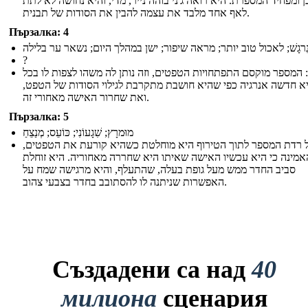
 ומפחיד המספרת. היא רואה ג'ני בוהה נייר, מדי, והיא נחושה לא לתת
לאף אחד מלבד את עצמה להבין את הסודות של תבנית.
Пързалка: 4
ִרגָשׁ; לאכול טוב יותר; מראה שיפור; ישן במהלך היום; נשאר ער בלילה
?
 המספר מוקסם התפתחויות הטפטים, וזה נותן לה משהו לצפות לו בכל
היא חדשה אנרגיה כפי שהיא חושבת מתקרבת לגילוי הסודות של הטפט
ואת שחרור האישה מאחורי זה.
Пързалка: 5
מוּמרָץ; שִׁגָעוֹנִי; כּוֹעֵס; מְנַצֵחַ
ל רדת המספר לתוך הטירוף היא מוחלטת כשהיא קורעת את הטפטים
אמינה כי היא עכשיו האישה שאיתו היא שחררה מאחוריה. היא זוחלת
סביב החדר ממש מעל גופת בעלה, שהתעלף, והיא מרגישה שמח על
האפשרות שניתנה לו להסתובב בחדר בצבעי צהוב.
Създадени са над
40
милиона
сценария