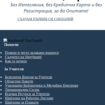
Без Изтегляния, без Кредитна Карта и без
Регистрация, за да Опитате!
СЪЗДАМ ПЪРВИЯ СИ СЦЕНАРИЙ
Помогне
Помощ и често задавани въпроси
Създател на Storyboard
Как се печата
За Учители
Безплатна Версия за Учители
Областни Пакети
Училищни Библиотеки и Медийни Центрове
Тренировъчни Сесии
Всички Ресурси за Учители
Шаблони на Работни Листове
Шаблони за Плакати