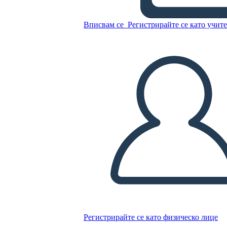
הבנת הבחירות של 1800
Вписвам се
Регистрирайте се като учит
Копирайте този Storyboard
СЪЗДАЙТЕ СЦЕНАРИЙ
ПУСКАНЕ НА СЛАЙДШОУ
ЧЕТИ МИ
Регистрирайте се като физическо лице