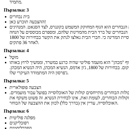
מתמיד.
Пързалка: 3
בית נבחרים
ההצבעה תוכרע כאן!
 הנבחרים הוא הגוף המחוקק המשמש בקונגרס, לצד הסנאט. המנהיגים
הנבחרים של ברד הבית מהמדינות שלהם, ומספרם מבוססים על הנחה
מאוכלוסיית המדינה כי. חברי הבית נאלצו לנתק את הקשר בבחירות של 1800
לאחר 36 פתקים.
Пързалка: 4
מוּטָל
וף "מכהן" הוא מועמד פוליטי שהיה כרגע במשרד, וממשיך לרוץ באותו
המיקום. בבחירות של 1800, ג'ון אדמס, הנשיא המכהן, היה הנשיא המכהן.
ג'פרסון היה המתמודד העיקרי שלו.
Пързалка: 5
הצבעה פופולארית
קולות הבוחרים מתייחסים קולות של האוכלוסייה בפועל עבור מועמדים
קולות הבוחרים, לעומת זאת, אינו לבחירת הנשיא. זה פשוט משקף את
האוכלוסייה, עדיין אין (בדרך כלל) לכוון את ההצבעה של הבוחר.
Пързалка: 6
מפלגה פוליטית
רפובליקנים
הפדרליסטים