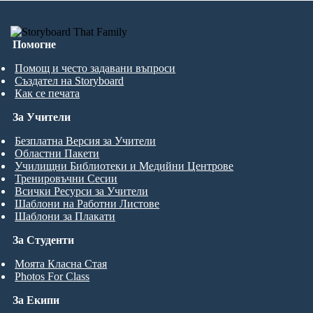
Помогне
Помощ и често задавани въпроси
Създател на Storyboard
Как се печата
За Учители
Безплатна Версия за Учители
Областни Пакети
Училищни Библиотеки и Медийни Центрове
Тренировъчни Сесии
Всички Ресурси за Учители
Шаблони на Работни Листове
Шаблони за Плакати
За Студенти
Моята Класна Стая
Photos For Class
За Екипи