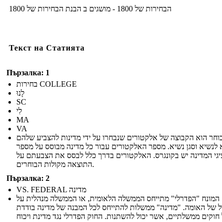
הבחירות של 1800 - מושגים ב הבנת הבחירות של 1800
Текст на Статията
Пързалка: 1
בחירות COLLEGE
לָנוּ
SC
לִי
MA
VA
וחר הוא הקבוצה של אלקטורים שנבחרו על ידי מדינות להצביע שלהם
 לנשיא וסגן נשיא. מספר האלקטורים עבור כל מדינה מבוסס על מספר
יגי המדינה יש בקונגרס. האלקטורים בדרך כלל לבסס את הצבעתם על
התוצאה מקולות הבוחרים.
Пързалка: 2
VS. FEDERAL מדינה
המונח "הפדרלי" מתייחס הממשלה הלאומית, או הממשלה מנהלית על
 של האומה. "מדינה" ממשלות להתייחס לכל המבנה של מדינה בודדת
חוקים ממשלתיים, אשר יכול להשתנות. החוק הפדרלי נגד מדינת ויכוח