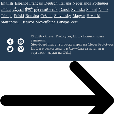
English
Español
Français
Deutsch
Italiana
Nederlands
Português
עברית
العَرَبِيَّة
हिन्दी
ру́сский язы́к
Dansk
Svenska
Suomi
Norsk
Türkçe
Polski
Româna
Ceština
Slovenský
Magyar
Hrvatski
български
Lietuvos
Slovenščina
Latvijas
eesti
© 2026 - Clever Prototypes, LLC - Всички права
запазени.
StoryboardThat е търговска марка на
Clever Prototypes
LLC
и е регистрирана в Службата за патенти и
търговски марки на САЩ