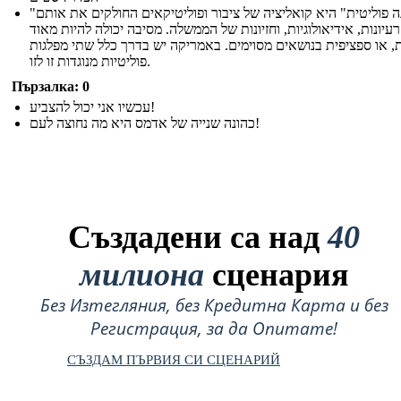
"מפלגה פוליטית" היא קואליציה של ציבור ופוליטיקאים החולקים את אותם
רעיונות, אידיאולוגיות, וחזיונות של הממשלה. מסיבה יכולה להיות מאוד
ת, או ספציפית בנושאים מסוימים. באמריקה יש בדרך כלל שתי מפלגות
פוליטיות מנוגדות זו לזו.
Пързалка: 0
עכשיו אני יכול להצביע!
כהונה שנייה של אדמס היא מה נחוצה לעם!
Създадени са над
40
милиона
сценария
Без Изтегляния, без Кредитна Карта и без
Регистрация, за да Опитате!
СЪЗДАМ ПЪРВИЯ СИ СЦЕНАРИЙ