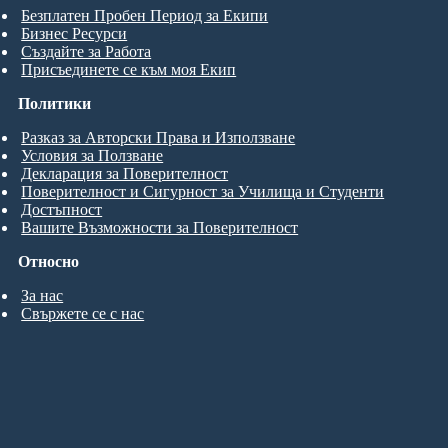
Безплатен Пробен Период за Екипи
Бизнес Ресурси
Създайте за Работа
Присъединете се към моя Екип
Политики
Разказ за Авторски Права и Използване
Условия за Ползване
Декларация за Поверителност
Поверителност и Сигурност за Училища и Студенти
Достъпност
Вашите Възможности за Поверителност
Относно
За нас
Свържете се с нас