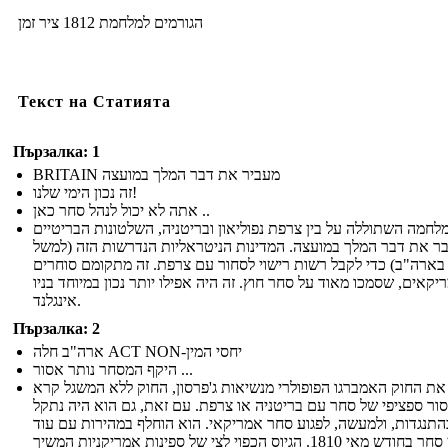
הגורמים למלחמת 1812 ציר זמן
Текст на Статията
Пързалка: 1
BRITAIN מעביר את דבר המלך במועצה
זה נכון הימי שלנו!
אתה לא יכול לנהל סחר כאן ..
לחמה השתוללה על בין צרפת נפוליאון ובריטניה, השלטונות הבריטיים
ר את דבר המלך במועצה. המדינות הניטראליות הנדרשות הזה (למשל
בארה"ב) כדי לקבל רשות רישוי לסחור עם צרפת. זה מתקומם סוחרים
יקאים, שסמכו מאוד על סחר חוץ. זה היה אפילו יותר נכון במיוחד בניו
אינגלנד.
Пързалка: 2
ארה"ב חלה ACT NON-יחסי המין
היקף המסחר נותר אסור ...
את החוק האמברגו הפופולרי מנשיאות ג'פרסון, החוק ללא המשגל קרא
ור ספציפי של סחר עם בריטניה או צרפת. עם זאת, גם הוא היה נתקל
התנגדות, ולמעשה, לפגוע סחר אמריקאי. הוא הוחלף במהירות עם עוד
חשבון סחר בחודש מאי 1810. הגיוס הכפוי לצי של ספינות אמריקניות המשיך