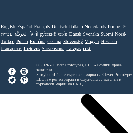
English
Español
Français
Deutsch
Italiana
Nederlands
Português
Norsk
Suomi
Svenska
Dansk
ру́сский язы́к
हिन्दी
العَرَبِيَّة
עברית
Türkçe
Polski
Româna
Ceština
Slovenský
Magyar
Hrvatski
български
Lietuvos
Slovenščina
Latvijas
eesti
© 2026 - Clever Prototypes, LLC - Всички права
запазени.
StoryboardThat е търговска марка на
Clever Prototypes
LLC
и е регистрирана в Службата за патенти и
търговски марки на САЩ