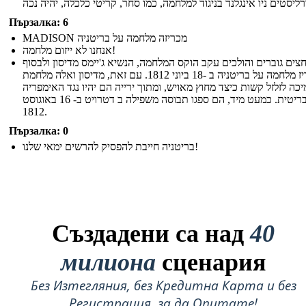
Пързалка: 6
MADISON מכריזה מלחמה על בריטניה
אנחנו לא ייזום מלחמה!
חצים גוברים והולכים עקב הוקס המלחמה, הנשיא ג'יימס מדיסון ולבסוף
הכריז מלחמה על בריטניה ב -18 ביוני 1812. עם זאת, מדיסון ואלה מלחמת
כה לזלזל קשות כיצד מחוץ מאויש, ומתוך ירייה הם יהיו נגד האימפריה
הבריטית. כמעט מיד, הם ספגו תבוסה משפילה ב דטרויט ב- 16 באוגוסט
1812.
Пързалка: 0
בריטניה חייבת להפסיק להרשים ימאי שלנו!
Създадени са над
40
милиона
сценария
Без Изтегляния, без Кредитна Карта и без
Регистрация, за да Опитате!