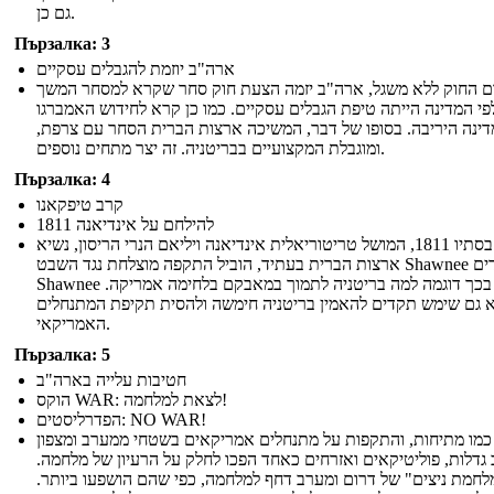
גם כן.
Пързалка: 3
ארה"ב יוזמת להגבלים עסקיים
ם החוק ללא משגל, ארה"ב יזמה הצעת חוק סחר שקרא למסחר המשך
פי המדינה הייתה טיפת הגבלים עסקיים. כמו כן קרא לחידוש האמברגו
דינה היריבה. בסופו של דבר, המשיכה ארצות הברית הסחר עם צרפת,
ומוגבלת המקצועיים בבריטניה. זה יצר מתחים נוספים.
Пързалка: 4
קרב טיפקאנו
להילחם על אינדיאנה 1811
בסתיו 1811, המושל טריטוריאלית אינדיאנה ויליאם הנרי הריסון, נשיא
ארצות הברית בעתיד, הוביל התקפה מוצלחת נגד השבט Shawnee הילידים.
Shawnee ראה בכך דוגמה למה בריטניה לתמוך במאבקם בלחימה אמריקה.
 גם שימש תקדים להאמין בריטניה חימשה ולהסית תקיפת המתנחלים
האמריקאי.
Пързалка: 5
חטיבות עלייה בארה"ב
הוקס WAR: לצאת למלחמה!
הפדרליסטים: NO WAR!
כמו מתיחות, והתקפות על מתנחלים אמריקאים בשטחי ממערב ומצפון
גדלות, פוליטיקאים ואזרחים כאחד הפכו לחלק על הרעיון של מלחמה.
לחמת ניצים" של דרום ומערב דחף למלחמה, כפי שהם הושפעו ביותר.