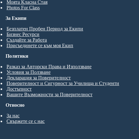
Моята Класна Стая
Photos For Class
За Екипи
Безплатен Пробен Период за Екипи
Бизнес Ресурси
Създайте за Работа
Присъединете се към моя Екип
Политики
Разказ за Авторски Права и Използване
Условия за Ползване
Декларация за Поверителност
Поверителност и Сигурност за Училища и Студенти
Достъпност
Вашите Възможности за Поверителност
Относно
За нас
Свържете се с нас