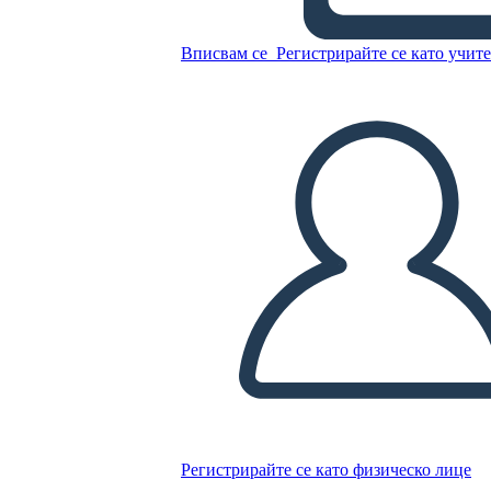
מלחמת 1812 - גורמים למלחמת
1812 ציר זמן
Вписвам се
Регистрирайте се като учит
Копирайте този Storyboard
СЪЗДАЙТЕ СЦЕНАРИЙ
ПУСКАНЕ НА СЛАЙДШОУ
ЧЕТИ МИ
Регистрирайте се като физическо лице