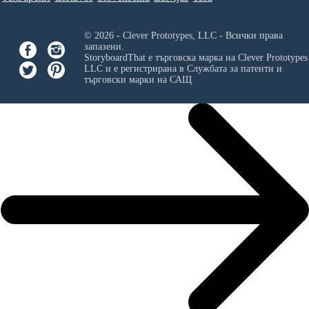
© 2026 - Clever Prototypes, LLC - Всички права
запазени.
StoryboardThat е търговска марка на
Clever Prototypes
LLC
и е регистрирана в Службата за патенти и
търговски марки на САЩ