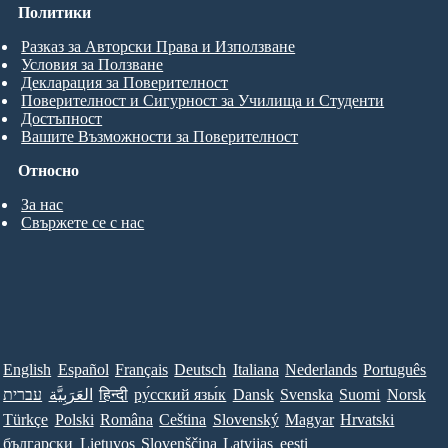
Политики
Разказ за Авторски Права и Използване
Условия за Ползване
Декларация за Поверителност
Поверителност и Сигурност за Училища и Студенти
Достъпност
Вашите Възможности за Поверителност
Относно
За нас
Свържете се с нас
English
Español
Français
Deutsch
Italiana
Nederlands
Português
Norsk
Suomi
Svenska
Dansk
ру́сский язы́к
हिन्दी
العَرَبِيَّة
עברית
Türkçe
Polski
Româna
Ceština
Slovenský
Magyar
Hrvatski
български
Lietuvos
Slovenščina
Latvijas
eesti