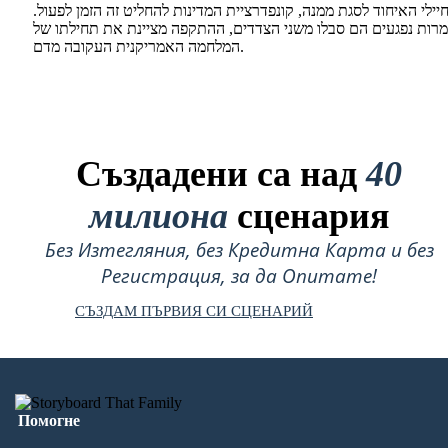
יילי האיחוד לסגת ממנה, קונפדרציית המדינות להחליט זה הזמן לפעול.
מרות נפגעים הם סבלו משני הצדדים, ההתקפה מציינת את תחילתו של
המלחמה האמריקנית העקובה מדם.
Създадени са над
40
милиона
сценария
Без Изтегляния, без Кредитна Карта и без
Регистрация, за да Опитате!
СЪЗДАМ ПЪРВИЯ СИ СЦЕНАРИЙ
Помогне