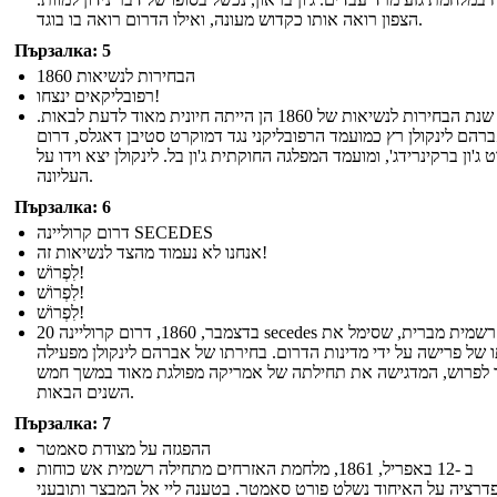
הצפון רואה אותו כקדוש מעונה, ואילו הדרום רואה בו בוגד.
Пързалка: 5
הבחירות לנשיאות 1860
רפובליקאים ינצחו!
שנת הבחירות לנשיאות של 1860 הן הייתה חיונית מאוד לדעת לבאות.
רהם לינקולן רץ כמועמד הרפובליקני נגד דמוקרט סטיבן דאגלס, דרום
ג'ון ברקינרידג', ומועמד המפלגה החוקתית ג'ון בל. לינקולן יצא וידו על
העליונה.
Пързалка: 6
דרום קרוליינה SECEDES
אנחנו לא נעמוד מהצד לנשיאות זה!
לִפְרוֹשׁ!
לִפְרוֹשׁ!
לִפְרוֹשׁ!
20 בדצמבר, 1860, דרום קרוליינה secedes רשמית מברית, שסימל את
 של פרישה על ידי מדינות הדרום. בחירתו של אברהם לינקולן מפעילה
 לפרוש, המדגישה את תחילתה של אמריקה מפולגת מאוד במשך חמש
השנים הבאות.
Пързалка: 7
ההפגזה על מצודת סאמטר
ב -12 באפריל, 1861, מלחמת האזרחים מתחילה רשמית אש כוחות
דרציה על האיחוד נשלט פורט סאמטר. בטענה ליי אל המבצר ותובעני