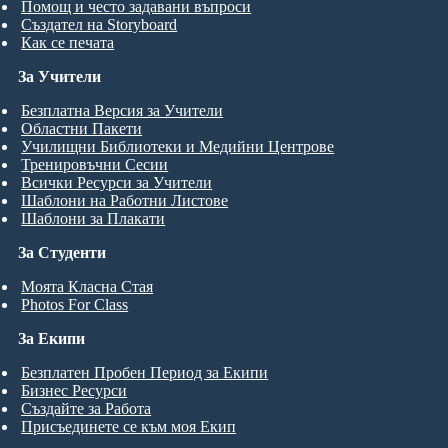
Помощ и често задавани въпроси
Създател на Storyboard
Как се печата
За Учители
Безплатна Версия за Учители
Областни Пакети
Училищни Библиотеки и Медийни Центрове
Тренировъчни Сесии
Всички Ресурси за Учители
Шаблони на Работни Листове
Шаблони за Плакати
За Студенти
Моята Класна Стая
Photos For Class
За Екипи
Безплатен Пробен Период за Екипи
Бизнес Ресурси
Създайте за Работа
Присъединете се към моя Екип