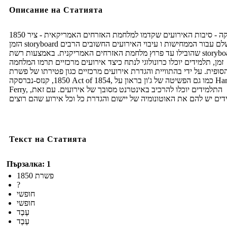
Описание на Статията
1850 אמריקה - סיבות האירועים שקדמו למלחמת האזרחים האמריקאית - ציר
הזמן storyboard מושלם עבור הממחישות ו עיבוי האירועים החשובים הרבים
שהובילו עד פרוץ מלחמת האזרחים האמריקנית. באמצעות רשת storyboard ציר
זמן, תלמידים יוכלו כרונולוגי לנתח כיצד אירועים מרכזיים תרמו המלחמה
סופית. על ידי בהתוויית והגדרת אירועים מרכזיים כגון פטירתו של פשרת
1850, קנזס-נברסקה Act of 1854, כמו גם הפשיטה של ​​ג'ון בראון על Harpers
Ferry, התלמידים יוכלו להרכיב באינטרנט מסובך של אירועים. עם זאת,
Текст на Статията
Пързалка: 1
פשרת 1850
?
חופשי
חופשי
עֶבֶד
עֶבֶד