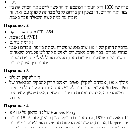
עֶבֶד
הפשרה של 1850 היא הניסיון המשמעותי הראשון ליישב את המחלוקת בין
פון ואת הדרום. הן בצפון והן בדרום לקבל מבחינת סיפוק; עם זאת, זה
מוכיח עד כמה קשה השאלה עבד באמת.
Пързалка: 2
קנזס-נברסקה ACT 1854
אדמת SLAVE!
אדמת בחינם!
קנזס-נברסקה החוק של 1854 שוב משמש פשרה ניסתה בין פרו-עבדים ואנטי
סוחרי עבדים. בכך שהם מאפשרים לאנשים להחליט על גורל השטחים
 שנרכשו באמצעות ריבונות העם, מעשה מוביל לאלימות זנים נוספים
מתחים בין הצפון לדרום.
Пързалка: 3
דיון לינקולן דאגלס
במהלך 1858, אברהם לינקולן וסטיבן דאגלס הדיון לתפקיד הסנאטור של
אילינוי. הוויכוחים להדגיש את הפער ההולך וגדל בין חינם Soilers ו Pro-סוחרי
, כמועמדים הוא להציג עמדות חריפות בנושא. דאגלס יימשך לנצח את
המירוץ.
Пързалка: 4
RAID של ג'ון בראון על Harpers Ferry
ב- 16 באוקטובר 1859, נגד העבדות רדיקלית ג'ון בראון, יחד עם 18 גברים
אחרים, לפשוט על מכלאת תחמושת מווירג'יניה ב מעבורת Harpers, בניסיון
במלחמת גזע מרד עבדים. ג'ון בראון, נכשל בסופו של דבר נידון למוות.