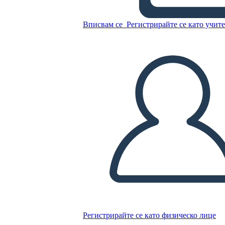
Age of Exploration -
Exchange הקולומביאנית T-אילן
Вписвам се
Регистрирайте се като учит
Копирайте този Storyboard
СЪЗДАЙТЕ СЦЕНАРИЙ
ПУСКАНЕ НА СЛАЙДШОУ
ЧЕТИ МИ
Регистрирайте се като физическо лице