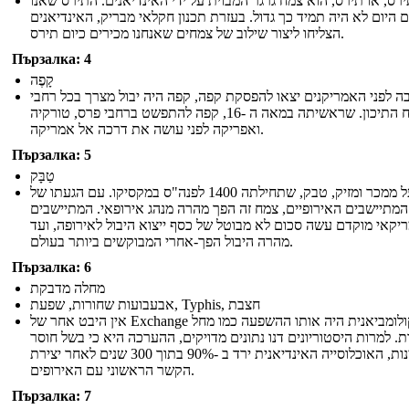
רס, או תירס, הוא צמח גרגר המבוית על ידי האינדיאנים. התירס שאנו
 היום לא היה תמיד כך גדול. בעזרת תכנון חקלאי מבריק, האינדיאנים
הצליחו ליצור שילוב של צמחים שאנחנו מכירים כיום תירס.
Пързалка: 4
קָפֶה
ה לפני האמריקנים יצאו להפסקת קפה, קפה היה יבול מצרך בכל רחבי
המזרח התיכון. שראשיתה במאה ה -16, קפה להתפשט ברחבי פרס, טורקיה
ואפריקה לפני עושה את דרכה אל אמריקה.
Пързалка: 5
טַבָּק
המפעל ממכר ומזיק, טבק, שתחילתה 1400 לפנה"ס במקסיקו. עם הגעתו של
המתיישבים האירופיים, צמח זה הפך מהרה מנהג אירופאי. המתיישבים
יקאי מוקדם עשה סכום לא מבוטל של כסף ייצוא היבול לאירופה, ועד
מהרה היבול הפך-אחרי המבוקשים ביותר בעולם.
Пързалка: 6
מחלה מדבקת
אבעבועות שחורות, שפעת, Typhis, חצבת
אין היבט אחר של Exchange הקולומביאנית היה אותו ההשפעה כמו מחל
ות. למרות היסטוריונים דנו נתונים מדויקים, ההערכה היא כי בשל חוסר
חסינות, האוכלוסייה האינדיאנית ירד ב -90% בתוך 300 שנים לאחר יצירת
הקשר הראשוני עם האירופים.
Пързалка: 7