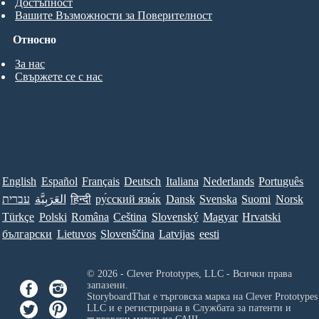
Достъпност
Вашите Възможности за Поверителност
Относно
За нас
Свържете се с нас
English
Español
Français
Deutsch
Italiana
Nederlands
Português
עברית
العَرَبِيَّة
हिन्दी
ру́сский язы́к
Dansk
Svenska
Suomi
Norsk
Türkçe
Polski
Româna
Ceština
Slovenský
Magyar
Hrvatski
български
Lietuvos
Slovenščina
Latvijas
eesti
© 2026 - Clever Prototypes, LLC - Всички права
запазени.
StoryboardThat е търговска марка на
Clever Prototypes
LLC
и е регистрирана в Службата за патенти и