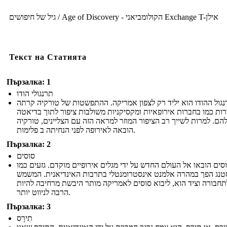
גיל של חיפושים / Age of Discovery - הקולומביאני Exchange T-אילן
Текст на Статията
Пързалка: 1
תרנגולי הודו
גול ההודו הוא יליד רק לצפון אמריקה. ההתפשטות של טורקיה קרתה
ות כמו בחברות אירופאיות ומקסיקניות משולבות ציפור לתוך בדיאטה
הם. למרות לשייך רב הציפור המוזר למראה הזה עם הצליינים, טורקיה
הובאה לאירופה לפני הנחיתה ב פלימות.
Пързалка: 2
סוסים
סים הובאו אל העולם החדש על ידי מגלים אירופיים מוקדם. גזעים כמו
טנג הפך במהרה אלמנט אינסטרומנטלי בתרבות האינדיאנית. המשמש
תחבורה וציד הוא, ליבוא סוסים לאמריקה מותר היבשת מרחיבה להיות
הרבה לניווט יותר.
Пързалка: 3
תִירָס