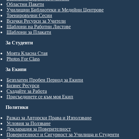
Областни Пакети
Училищни Библиотеки и Медийни Центрове
Тренировъчни Сесии
Всички Ресурси за Учители
Шаблони на Работни Листове
Шаблони за Плакати
За Студенти
Моята Класна Стая
Photos For Class
За Екипи
Безплатен Пробен Период за Екипи
Бизнес Ресурси
Създайте за Работа
Присъединете се към моя Екип
Политики
Разказ за Авторски Права и Използване
Условия за Ползване
Декларация за Поверителност
Поверителност и Сигурност за Училища и Студенти