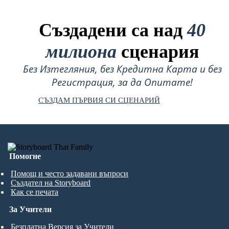
Създадени са над
40
милиона
сценария
Без Изтегляния, без Кредитна Карта и без
Регистрация, за да Опитате!
СЪЗДАМ ПЪРВИЯ СИ СЦЕНАРИЙ
Помогне
Помощ и често задавани въпроси
Създател на Storyboard
Как се печата
За Учители
Безплатна Версия за Учители