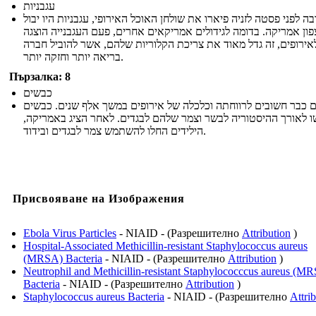
עגבניות
ה לפני פסטה לזניה פיארו את שולחן האוכל האירופי, עגבניות היו יבול
צפון אמריקה. בדומה לגידולים אמריקאים אחרים, פעם העגבנייה הוצגה
אירופים, זה גדל מאוד את צריכת הקלוריות שלהם, אשר להוביל חברה
בריאה יותר וחזקה יותר.
Пързалка: 8
כבשים
 כבר חשובים לרווחתה וכלכלה של אירופים במשך אלף שנים. כבשים
ו לאורך ההיסטוריה לבשר וצמר שלהם לבגדים. לאחר הציג באמריקה
הילידים החלו להשתמש צמר לבגדים ובידוד.
Присвояване на Изображения
Ebola Virus Particles
- NIAID - (Разрешително
Attribution
)
Hospital-Associated Methicillin-resistant Staphylococcus aureus
(MRSA) Bacteria
- NIAID - (Разрешително
Attribution
)
Neutrophil and Methicillin-resistant Staphylococccus aureus (M
Bacteria
- NIAID - (Разрешително
Attribution
)
Staphylococcus aureus Bacteria
- NIAID - (Разрешително
Attri