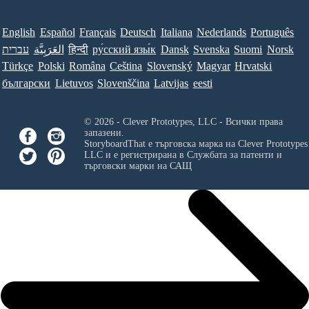
English
Español
Français
Deutsch
Italiana
Nederlands
Português
עברית
العَرَبِيَّة
हिन्दी
ру́сский язы́к
Dansk
Svenska
Suomi
Norsk
Türkçe
Polski
Româna
Ceština
Slovenský
Magyar
Hrvatski
български
Lietuvos
Slovenščina
Latvijas
eesti
© 2026 - Clever Prototypes, LLC - Всички права
запазени.
StoryboardThat е търговска марка на
Clever Prototypes
LLC
и е регистрирана в Службата за патенти и
търговски марки на САЩ