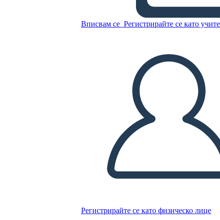
Вписвам се
Регистрирайте се като учит
Копирайте този Storyboard
СЪЗДАЙТЕ СЦЕНАРИЙ
ПУСКАНЕ НА СЛАЙДШОУ
ЧЕТИ МИ
Регистрирайте се като физическо лице