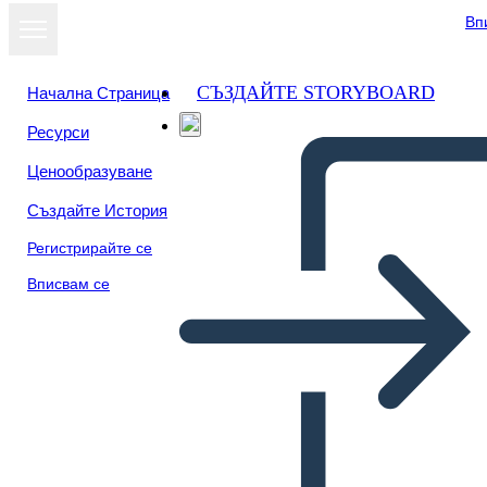
Вп
СЪЗДАЙТЕ STORYBOARD
Начална Страница
Ресурси
Преглед като
Ценообразуване
слайдшоу
Създайте История
Регистрирайте се
Вписвам се
सारांश संश्लेषण 2