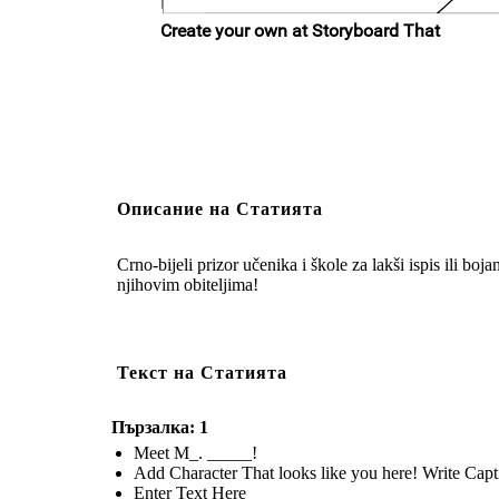
Описание на Статията
Crno-bijeli prizor učenika i škole za lakši ispis ili boj
njihovim obiteljima!
Текст на Статията
Пързалка: 1
Meet M_. _____!
Add Character That looks like you here! Write Capt
Enter Text Here