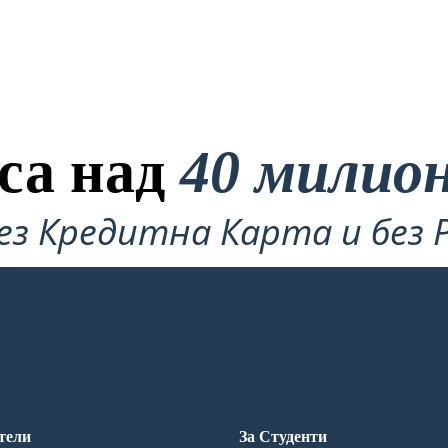
са над
40 милио
ез Кредитна Карта и без 
Опитате!
тели
За Студенти