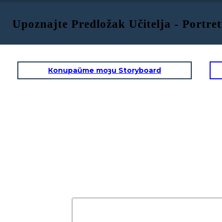
Upoznajte Predložak Učitelja - Portre
Копирайте този Storyboard