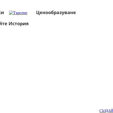
си
Ценообразуване
йте История
СЪЗДА