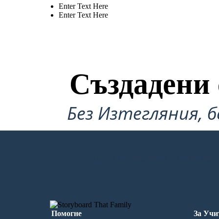
Enter Text Here
Enter Text Here
Създадени 
Без Изтегляния, б
СЪЗДАМ ПЪРВИЯ СИ СЦЕНАРИЙ
Помогне
За Учи