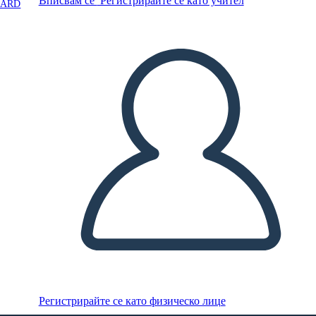
Вписвам се
Регистрирайте се като учител
OARD
Регистрирайте се като физическо лице