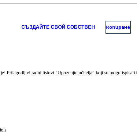
СЪЗДАЙТЕ СВОЙ СОБСТВЕН
Копиране
anje! Prilagodljivi radni listovi "Upoznajte učitelja" koji se mogu ispisat
ion