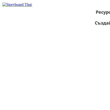
Ресур
Създа
Преглед като
слайдшоу