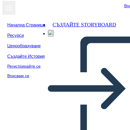
Вп
СЪЗДАЙТЕ STORYBOARD
Начална Страница
Ресурси
Ценообразуване
Създайте История
Регистрирайте се
Вписвам се
Grafikus Regény Példa New