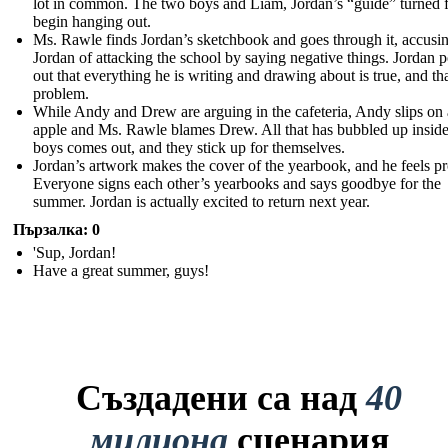
lot in common. The two boys and Liam, Jordan’s “guide” turned f
begin hanging out.
Ms. Rawle finds Jordan’s sketchbook and goes through it, accusi
Jordan of attacking the school by saying negative things. Jordan p
out that everything he is writing and drawing about is true, and tha
problem.
While Andy and Drew are arguing in the cafeteria, Andy slips on
apple and Ms. Rawle blames Drew. All that has bubbled up inside
boys comes out, and they stick up for themselves.
Jordan’s artwork makes the cover of the yearbook, and he feels p
Everyone signs each other’s yearbooks and says goodbye for the
summer. Jordan is actually excited to return next year.
Пързалка: 0
'Sup, Jordan!
Have a great summer, guys!
Създадени са над
40
милиона
сценария