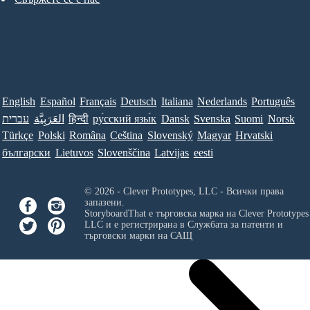
English
Español
Français
Deutsch
Italiana
Nederlands
Português
עברית
العَرَبِيَّة
हिन्दी
ру́сский язы́к
Dansk
Svenska
Suomi
Norsk
Türkçe
Polski
Româna
Ceština
Slovenský
Magyar
Hrvatski
български
Lietuvos
Slovenščina
Latvijas
eesti
© 2026 - Clever Prototypes, LLC - Всички права
запазени.
StoryboardThat е търговска марка на
Clever Prototypes
LLC
и е регистрирана в Службата за патенти и
търговски марки на САЩ