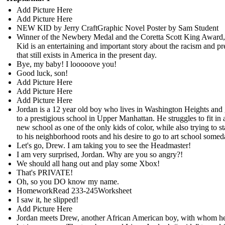
Add Picture Here
Add Picture Here
NEW KID by Jerry CraftGraphic Novel Poster by Sam Student
Winner of the Newbery Medal and the Coretta Scott King Awar
Kid is an entertaining and important story about the racism and pr
that still exists in America in the present day.
Bye, my baby! I looooove you!
Good luck, son!
Add Picture Here
Add Picture Here
Add Picture Here
Jordan is a 12 year old boy who lives in Washington Heights and
to a prestigious school in Upper Manhattan. He struggles to fit in a
new school as one of the only kids of color, while also trying to st
to his neighborhood roots and his desire to go to art school somed
Let's go, Drew. I am taking you to see the Headmaster!
I am very surprised, Jordan. Why are you so angry?!
We should all hang out and play some Xbox!
That's PRIVATE!
Oh, so you DO know my name.
HomeworkRead 233-245Worksheet
I saw it, he slipped!
Add Picture Here
Jordan meets Drew, another African American boy, with whom he