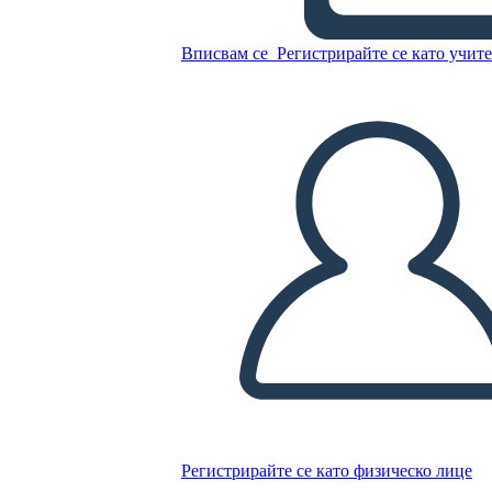
Копирайте този Storyboard
СЪЗДАЙТЕ СЦЕНАРИЙ
Вписвам се
Регистрирайте се като учит
ПУСКАНЕ НА СЛАЙДШОУ
ЧЕТИ МИ
Регистрирайте се като физическо лице