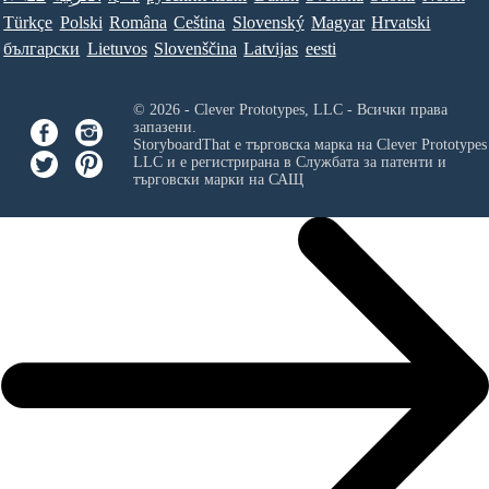
Türkçe
Polski
Româna
Ceština
Slovenský
Magyar
Hrvatski
български
Lietuvos
Slovenščina
Latvijas
eesti
© 2026 - Clever Prototypes, LLC - Всички права
запазени.
StoryboardThat е търговска марка на
Clever Prototypes
LLC
и е регистрирана в Службата за патенти и
търговски марки на САЩ