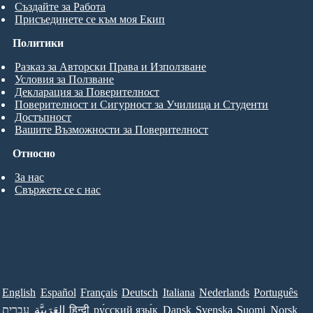
Създайте за Работа
Присъединете се към моя Екип
Политики
Разказ за Авторски Права и Използване
Условия за Ползване
Декларация за Поверителност
Поверителност и Сигурност за Училища и Студенти
Достъпност
Вашите Възможности за Поверителност
Относно
За нас
Свържете се с нас
English
Español
Français
Deutsch
Italiana
Nederlands
Português
עברית
العَرَبِيَّة
हिन्दी
ру́сский язы́к
Dansk
Svenska
Suomi
Norsk