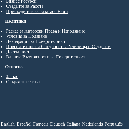
Бизнес Ресурси
Създайте за Работа
Присъединете се към моя Екип
Политики
Разказ за Авторски Права и Използване
Условия за Ползване
Декларация за Поверителност
Поверителност и Сигурност за Училища и Студенти
Достъпност
Вашите Възможности за Поверителност
Относно
За нас
Свържете се с нас
English
Español
Français
Deutsch
Italiana
Nederlands
Português