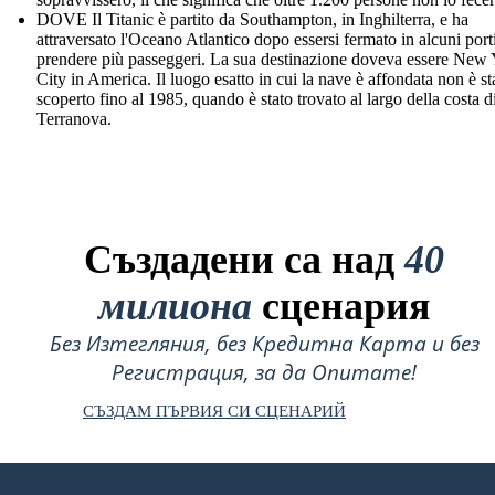
DOVE Il Titanic è partito da Southampton, in Inghilterra, e ha
attraversato l'Oceano Atlantico dopo essersi fermato in alcuni port
prendere più passeggeri. La sua destinazione doveva essere New
City in America. Il luogo esatto in cui la nave è affondata non è st
scoperto fino al 1985, quando è stato trovato al largo della costa d
Terranova.
Създадени са над
40
милиона
сценария
Без Изтегляния, без Кредитна Карта и без
Регистрация, за да Опитате!
СЪЗДАМ ПЪРВИЯ СИ СЦЕНАРИЙ