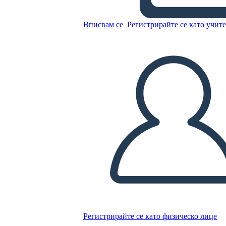
Вписвам се
Регистрирайте се като учит
Копирайте този Storyboard
СЪЗДАЙТЕ СЦЕНАРИЙ
ПУСКАНЕ НА СЛАЙДШОУ
ЧЕТИ МИ
Регистрирайте се като физическо лице