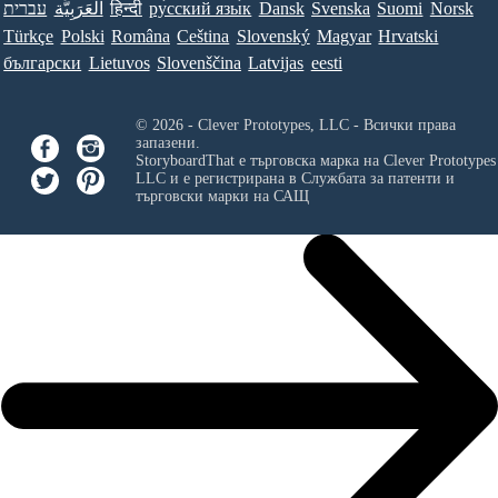
עברית
العَرَبِيَّة
हिन्दी
ру́сский язы́к
Dansk
Svenska
Suomi
Norsk
Türkçe
Polski
Româna
Ceština
Slovenský
Magyar
Hrvatski
български
Lietuvos
Slovenščina
Latvijas
eesti
© 2026 - Clever Prototypes, LLC - Всички права
запазени.
StoryboardThat е търговска марка на
Clever Prototypes
LLC
и е регистрирана в Службата за патенти и
търговски марки на САЩ