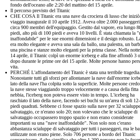
fondo dell'oceano alle 2:20 del mattino del 15 aprile.
Il percorso previsto del Titanic
CHE COSA Il Titanic era una nave da crociera di lusso che iniziò 
viaggio inaugurale il 10 aprile 1912. Aveva oltre 2.000 passeggeri
circa 900 membri dell'equipaggio. Gestito dal vapore, era lungo 
piedi, alto più di 100 piedi e aveva 10 livelli. È stata chiamata la 
inaffondabile" per le sue enormi dimensioni e il design robusto. 
era molto elegante e aveva una sala da ballo, una palestra, un barb
una piscina e stanze molto eleganti per la prima classe. Nella notte
14 aprile, il Titanic colpì un enorme iceberg e alla fine affondò 3 
dopo durante le prime ore del 15 aprile. Molte persone hanno pers
vita.
PERCHÉ L'affondamento del Titanic è stata una terribile tragedia
Nonostante tutti gli sforzi per allontanare la nave dall'enorme icebe
lato della nave l'ha colpita sotto la superficie. Molte persone cred
la nave stesse viaggiando troppo velocemente e a causa della fitta
nebbia, l'iceberg non poteva essere visto in tempo. L'iceberg ha
raschiato il lato della nave, facendo sei buchi su un'area di soli 12
piedi quadrati. Sebbene ci fosse spazio sulla nave per 32 scialuppe
salvataggio, ce n'erano solo 20; non volevano che le scialuppe di
salvataggio occupassero troppo spazio e non erano considerate
importanti su una "nave inaffondabile". Non solo non c'erano
abbastanza scialuppe di salvataggio per tutti i passeggeri, ma le b
utilizzate non erano piene. Solo 706 persone a bordo del Titanic
sopravvissero, il che significa che oltre 1.200 persone non lo fecer