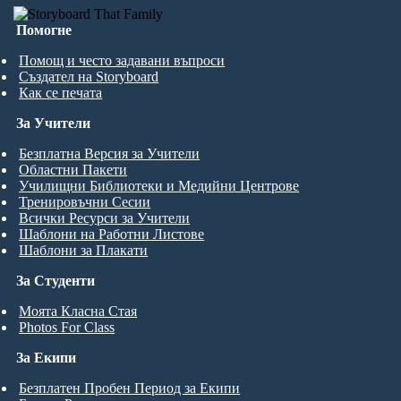
Помогне
Помощ и често задавани въпроси
Създател на Storyboard
Как се печата
За Учители
Безплатна Версия за Учители
Областни Пакети
Училищни Библиотеки и Медийни Центрове
Тренировъчни Сесии
Всички Ресурси за Учители
Шаблони на Работни Листове
Шаблони за Плакати
За Студенти
Моята Класна Стая
Photos For Class
За Екипи
Безплатен Пробен Период за Екипи