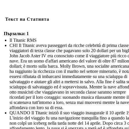
Текст на Статията
Пързалка: 1
Il Titanic RMS
CHI Il Titanic aveva passeggeri da ricche celebrità di prima classe
viaggiatori di terza classe che pagavano solo 20 dollari per un bigl
John Jacob Aster IV era conosciuto come il viaggiatore più ricco d
nave. Era un uomo d'affari americano del valore di oltre 87 milion
dollari; è morto sulla barca. Molly Brown, una socialite american
ha raggiunto la ricchezza con il marito nel settore minerario, è not
essersi rifiutata di imbarcarsi immediatamente su una scialuppa di
salvataggio e aiutare gli altri a mettersi in salvo. Alla fine è salita 
scialuppa di salvataggio ed è sopravvissuta. Mentre la nave affon
otto musicisti che viaggiavano in seconda classe saranno sempre
ricordati per il loro coraggio: suonando musica rilassante mentre i
si scatenava tutt'intorno a loro, senza mai muoversi mentre la nave
affondava con loro su di essa.
QUANDO Il Titanic iniziò il suo viaggio inaugurale il 10 aprile 
L'inizio del viaggio fu una navigazione tranquilla fino a quando l
non colpì un iceberg nella tarda notte del 14 aprile. Dopo circa 3 o
affondamento lento, la nave si è spezzata a metà ed è affondata su