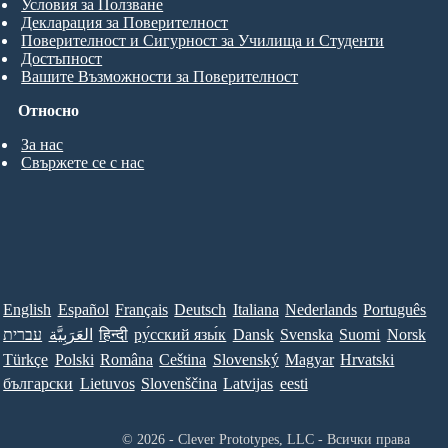
Условия за Ползване
Декларация за Поверителност
Поверителност и Сигурност за Училища и Студенти
Достъпност
Вашите Възможности за Поверителност
Относно
За нас
Свържете се с нас
English
Español
Français
Deutsch
Italiana
Nederlands
Português
עברית
العَرَبِيَّة
हिन्दी
ру́сский язы́к
Dansk
Svenska
Suomi
Norsk
Türkçe
Polski
Româna
Ceština
Slovenský
Magyar
Hrvatski
български
Lietuvos
Slovenščina
Latvijas
eesti
© 2026 - Clever Prototypes, LLC - Всички права