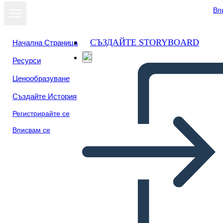
Вп
СЪЗДАЙТЕ STORYBOARD
Начална Страница
Ресурси
Ценообразуване
Създайте История
Регистрирайте се
Вписвам се
A Long Walk to Water: Plot