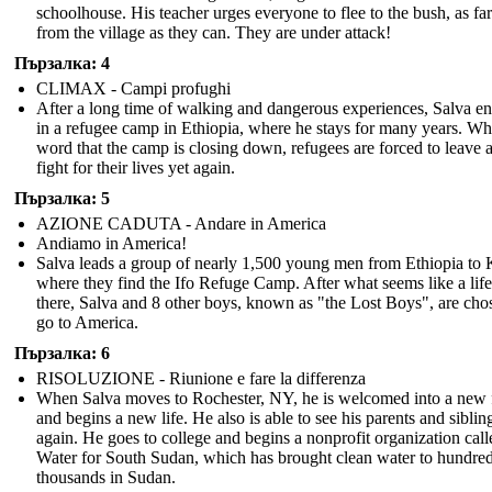
schoolhouse. His teacher urges everyone to flee to the bush, as f
from the village as they can. They are under attack!
Пързалка: 4
CLIMAX - Campi profughi
After a long time of walking and dangerous experiences, Salva e
in a refugee camp in Ethiopia, where he stays for many years. W
word that the camp is closing down, refugees are forced to leave 
fight for their lives yet again.
Пързалка: 5
AZIONE CADUTA - Andare in America
Andiamo in America!
Salva leads a group of nearly 1,500 young men from Ethiopia to
where they find the Ifo Refuge Camp. After what seems like a lif
there, Salva and 8 other boys, known as "the Lost Boys", are cho
go to America.
Пързалка: 6
RISOLUZIONE - Riunione e fare la differenza
When Salva moves to Rochester, NY, he is welcomed into a new 
and begins a new life. He also is able to see his parents and siblin
again. He goes to college and begins a nonprofit organization call
Water for South Sudan, which has brought clean water to hundred
thousands in Sudan.