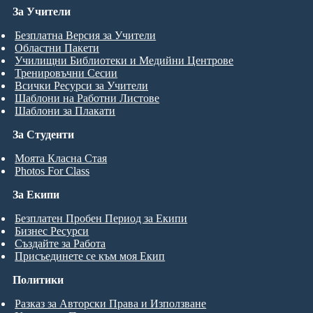
За Учители
Безплатна Версия за Учители
Областни Пакети
Училищни Библиотеки и Медийни Центрове
Тренировъчни Сесии
Всички Ресурси за Учители
Шаблони на Работни Листове
Шаблони за Плакати
За Студенти
Моята Класна Стая
Photos For Class
За Екипи
Безплатен Пробен Период за Екипи
Бизнес Ресурси
Създайте за Работа
Присъединете се към моя Екип
Политики
Разказ за Авторски Права и Използване