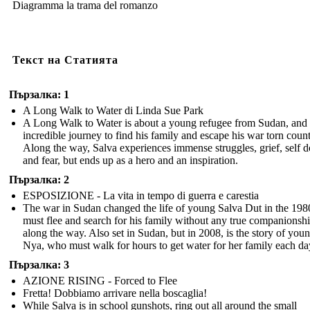
Diagramma la trama del romanzo
Текст на Статията
Пързалка: 1
A Long Walk to Water di Linda Sue Park
A Long Walk to Water is about a young refugee from Sudan, and 
incredible journey to find his family and escape his war torn count
Along the way, Salva experiences immense struggles, grief, self d
and fear, but ends up as a hero and an inspiration.
Пързалка: 2
ESPOSIZIONE - La vita in tempo di guerra e carestia
The war in Sudan changed the life of young Salva Dut in the 198
must flee and search for his family without any true companionsh
along the way. Also set in Sudan, but in 2008, is the story of you
Nya, who must walk for hours to get water for her family each da
Пързалка: 3
AZIONE RISING - Forced to Flee
Fretta! Dobbiamo arrivare nella boscaglia!
While Salva is in school gunshots, ring out all around the small