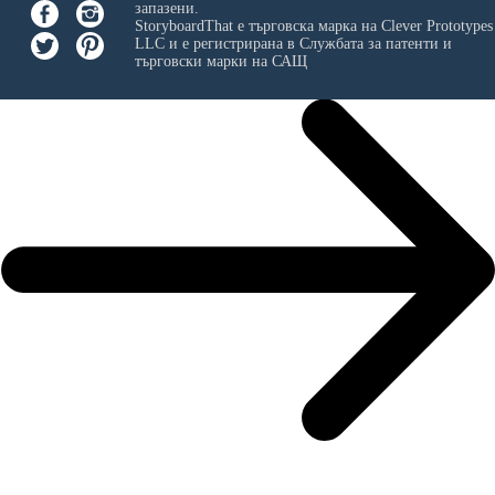
запазени.
StoryboardThat е търговска марка на
Clever Prototypes
LLC
и е регистрирана в Службата за патенти и
търговски марки на САЩ