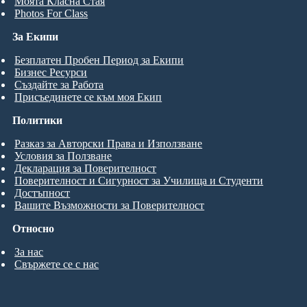
Моята Класна Стая
Photos For Class
За Екипи
Безплатен Пробен Период за Екипи
Бизнес Ресурси
Създайте за Работа
Присъединете се към моя Екип
Политики
Разказ за Авторски Права и Използване
Условия за Ползване
Декларация за Поверителност
Поверителност и Сигурност за Училища и Студенти
Достъпност
Вашите Възможности за Поверителност
Относно
За нас
Свържете се с нас