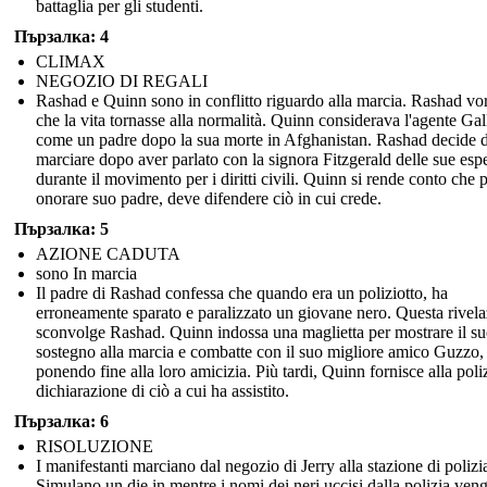
battaglia per gli studenti.
Пързалка: 4
CLIMAX
NEGOZIO DI REGALI
Rashad e Quinn sono in conflitto riguardo alla marcia. Rashad vo
che la vita tornasse alla normalità. Quinn considerava l'agente Ga
come un padre dopo la sua morte in Afghanistan. Rashad decide d
marciare dopo aver parlato con la signora Fitzgerald delle sue esp
durante il movimento per i diritti civili. Quinn si rende conto che 
onorare suo padre, deve difendere ciò in cui crede.
Пързалка: 5
AZIONE CADUTA
sono In marcia
Il padre di Rashad confessa che quando era un poliziotto, ha
erroneamente sparato e paralizzato un giovane nero. Questa rivel
sconvolge Rashad. Quinn indossa una maglietta per mostrare il s
sostegno alla marcia e combatte con il suo migliore amico Guzzo,
ponendo fine alla loro amicizia. Più tardi, Quinn fornisce alla poli
dichiarazione di ciò a cui ha assistito.
Пързалка: 6
RISOLUZIONE
I manifestanti marciano dal negozio di Jerry alla stazione di polizi
Simulano un die in mentre i nomi dei neri uccisi dalla polizia ven