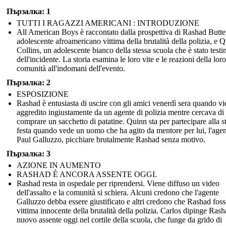
Пързалка: 1
TUTTI I RAGAZZI AMERICANI : INTRODUZIONE
All American Boys è raccontato dalla prospettiva di Rashad Butte
adolescente afroamericano vittima della brutalità della polizia, e 
Collins, un adolescente bianco della stessa scuola che è stato test
dell'incidente. La storia esamina le loro vite e le reazioni della loro
comunità all'indomani dell'evento.
Пързалка: 2
ESPOSIZIONE
Rashad è entusiasta di uscire con gli amici venerdì sera quando v
aggredito ingiustamente da un agente di polizia mentre cercava di
comprare un sacchetto di patatine. Quinn sta per partecipare alla s
festa quando vede un uomo che ha agito da mentore per lui, l'age
Paul Galluzzo, picchiare brutalmente Rashad senza motivo.
Пързалка: 3
AZIONE IN AUMENTO
RASHAD È ANCORA ASSENTE OGGI.
Rashad resta in ospedale per riprendersi. Viene diffuso un video
dell'assalto e la comunità si schiera. Alcuni credono che l'agente
Galluzzo debba essere giustificato e altri credono che Rashad fos
vittima innocente della brutalità della polizia. Carlos dipinge Rash
nuovo assente oggi nel cortile della scuola, che funge da grido di