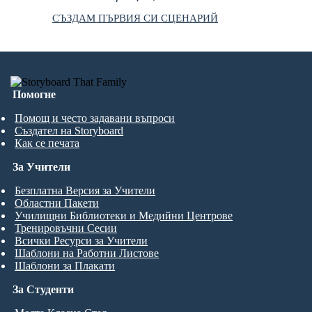
СЪЗДАМ ПЪРВИЯ СИ СЦЕНАРИЙ
Помогне
Помощ и често задавани въпроси
Създател на Storyboard
Как се печата
За Учители
Безплатна Версия за Учители
Областни Пакети
Училищни Библиотеки и Медийни Центрове
Тренировъчни Сесии
Всички Ресурси за Учители
Шаблони на Работни Листове
Шаблони за Плакати
За Студенти