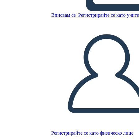
All American Boys Esempio
di Diagramma di Trama
Вписвам се
Регистрирайте се като учит
Копирайте този Storyboard
СЪЗДАЙТЕ СЦЕНАРИЙ
ПУСКАНЕ НА СЛАЙДШОУ
ЧЕТИ МИ
Регистрирайте се като физическо лице