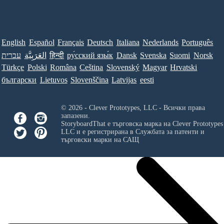
English
Español
Français
Deutsch
Italiana
Nederlands
Português
עברית
العَرَبِيَّة
हिन्दी
ру́сский язы́к
Dansk
Svenska
Suomi
Norsk
Türkçe
Polski
Româna
Ceština
Slovenský
Magyar
Hrvatski
български
Lietuvos
Slovenščina
Latvijas
eesti
© 2026 - Clever Prototypes, LLC - Всички права
запазени.
StoryboardThat е търговска марка на
Clever Prototypes
LLC
и е регистрирана в Службата за патенти и
търговски марки на САЩ