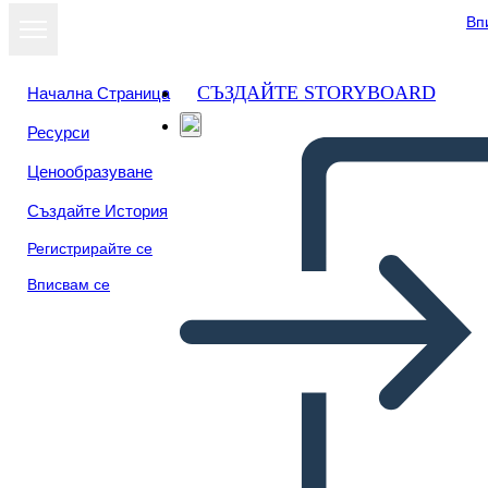
Вп
СЪЗДАЙТЕ STORYBOARD
Начална Страница
Ресурси
Ценообразуване
Създайте История
Регистрирайте се
Вписвам се