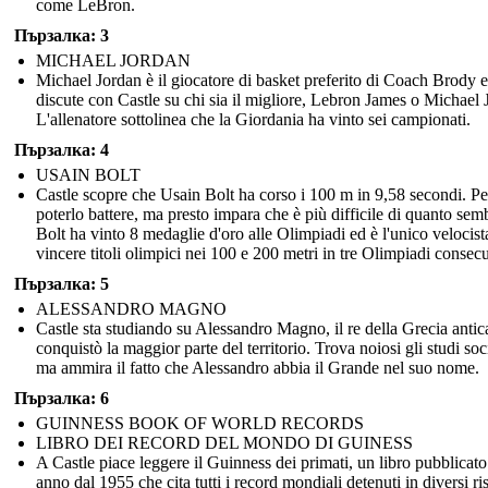
come LeBron.
Пързалка: 3
MICHAEL JORDAN
Michael Jordan è il giocatore di basket preferito di Coach Brody e
discute con Castle su chi sia il migliore, Lebron James o Michael 
L'allenatore sottolinea che la Giordania ha vinto sei campionati.
Пързалка: 4
USAIN BOLT
Castle scopre che Usain Bolt ha corso i 100 m in 9,58 secondi. Pe
poterlo battere, ma presto impara che è più difficile di quanto semb
Bolt ha vinto 8 medaglie d'oro alle Olimpiadi ed è l'unico velocist
vincere titoli olimpici nei 100 e 200 metri in tre Olimpiadi consecu
Пързалка: 5
ALESSANDRO MAGNO
Castle sta studiando su Alessandro Magno, il re della Grecia antic
conquistò la maggior parte del territorio. Trova noiosi gli studi soci
ma ammira il fatto che Alessandro abbia il Grande nel suo nome.
Пързалка: 6
GUINNESS BOOK OF WORLD RECORDS
LIBRO DEI RECORD DEL MONDO DI GUINESS
A Castle piace leggere il Guinness dei primati, un libro pubblicat
anno dal 1955 che cita tutti i record mondiali detenuti in diversi ris