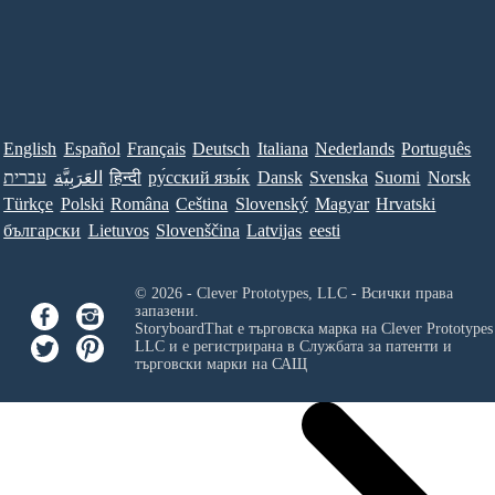
English
Español
Français
Deutsch
Italiana
Nederlands
Português
עברית
العَرَبِيَّة
हिन्दी
ру́сский язы́к
Dansk
Svenska
Suomi
Norsk
Türkçe
Polski
Româna
Ceština
Slovenský
Magyar
Hrvatski
български
Lietuvos
Slovenščina
Latvijas
eesti
© 2026 - Clever Prototypes, LLC - Всички права
запазени.
StoryboardThat е търговска марка на
Clever Prototypes
LLC
и е регистрирана в Службата за патенти и
търговски марки на САЩ