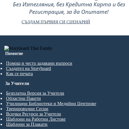
Без Изтегляния, без Кредитна Карта и без
Регистрация, за да Опитате!
СЪЗДАМ ПЪРВИЯ СИ СЦЕНАРИЙ
Помогне
Помощ и често задавани въпроси
Създател на Storyboard
Как се печата
За Учители
Безплатна Версия за Учители
Областни Пакети
Училищни Библиотеки и Медийни Центрове
Тренировъчни Сесии
Всички Ресурси за Учители
Шаблони на Работни Листове
Шаблони за Плакати