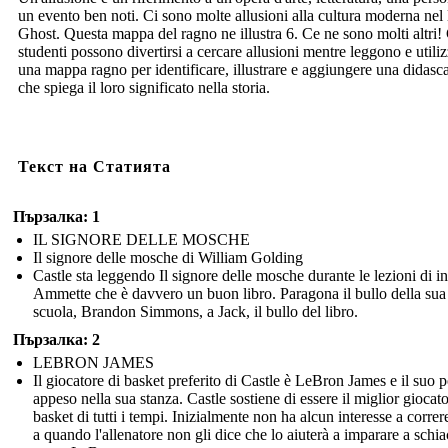
un evento ben noti. Ci sono molte allusioni alla cultura moderna nel 
Ghost. Questa mappa del ragno ne illustra 6. Ce ne sono molti altri! 
studenti possono divertirsi a cercare allusioni mentre leggono e utili
una mappa ragno per identificare, illustrare e aggiungere una didasca
che spiega il loro significato nella storia.
Текст на Статията
Пързалка: 1
IL SIGNORE DELLE MOSCHE
Il signore delle mosche di William Golding
Castle sta leggendo Il signore delle mosche durante le lezioni di in
Ammette che è davvero un buon libro. Paragona il bullo della sua
scuola, Brandon Simmons, a Jack, il bullo del libro.
Пързалка: 2
LEBRON JAMES
Il giocatore di basket preferito di Castle è LeBron James e il suo p
appeso nella sua stanza. Castle sostiene di essere il miglior giocato
basket di tutti i tempi. Inizialmente non ha alcun interesse a correr
a quando l'allenatore non gli dice che lo aiuterà a imparare a schia