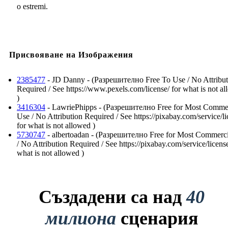
o estremi.
Присвояване на Изображения
2385477
- JD Danny - (Разрешително Free To Use / No Attribut
Required / See https://www.pexels.com/license/ for what is not a
)
3416304
- LawriePhipps - (Разрешително Free for Most Commer
Use / No Attribution Required / See https://pixabay.com/service/li
for what is not allowed )
5730747
- albertoadan - (Разрешително Free for Most Commerc
/ No Attribution Required / See https://pixabay.com/service/license
what is not allowed )
Създадени са над
40
милиона
сценария