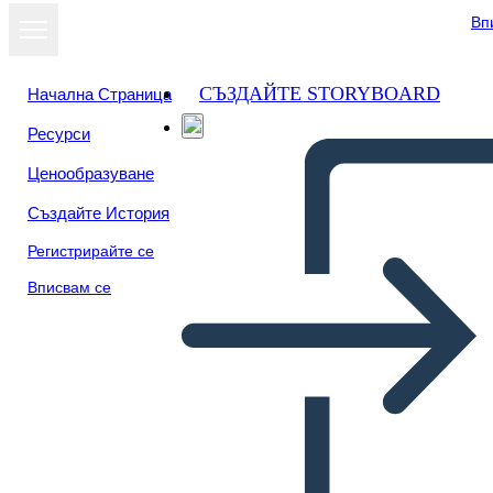
Вп
СЪЗДАЙТЕ STORYBOARD
Начална Страница
Ресурси
Ценообразуване
Създайте История
Регистрирайте се
Вписвам се