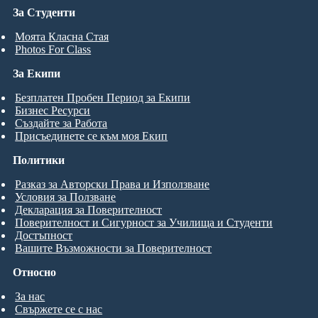
За Студенти
Моята Класна Стая
Photos For Class
За Екипи
Безплатен Пробен Период за Екипи
Бизнес Ресурси
Създайте за Работа
Присъединете се към моя Екип
Политики
Разказ за Авторски Права и Използване
Условия за Ползване
Декларация за Поверителност
Поверителност и Сигурност за Училища и Студенти
Достъпност
Вашите Възможности за Поверителност
Относно
За нас
Свържете се с нас