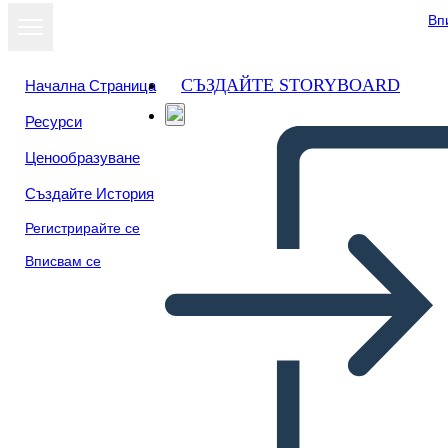
Вп
СЪЗДАЙТЕ STORYBOARD
Начална Страница
Ресурси
Ценообразуване
Създайте История
Регистрирайте се
Вписвам се
Anna dai Timpani Verdi
REGOLAZIONE Esempio