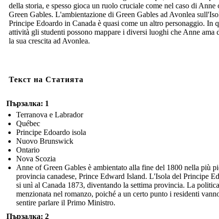
della storia, e spesso gioca un ruolo cruciale come nel caso di Anne 
Green Gables. L'ambientazione di Green Gables ad Avonlea sull'Iso
Principe Edoardo in Canada è quasi come un altro personaggio. In q
attività gli studenti possono mappare i diversi luoghi che Anne ama 
la sua crescita ad Avonlea.
Текст на Статията
Пързалка: 1
Terranova e Labrador
Québec
Principe Edoardo isola
Nuovo Brunswick
Ontario
Nova Scozia
Anne of Green Gables è ambientato alla fine del 1800 nella più p
provincia canadese, Prince Edward Island. L'Isola del Principe E
si unì al Canada 1873, diventando la settima provincia. La politica
menzionata nel romanzo, poiché a un certo punto i residenti vann
sentire parlare il Primo Ministro.
Пързалка: 2