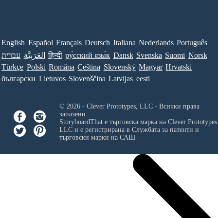
English
Español
Français
Deutsch
Italiana
Nederlands
Português
עברית
العَرَبِيَّة
हिन्दी
ру́сский язы́к
Dansk
Svenska
Suomi
Norsk
Türkçe
Polski
Româna
Ceština
Slovenský
Magyar
Hrvatski
български
Lietuvos
Slovenščina
Latvijas
eesti
© 2026 - Clever Prototypes, LLC - Всички права
запазени.
StoryboardThat е търговска марка на
Clever Prototypes
LLC
и е регистрирана в Службата за патенти и
търговски марки на САЩ