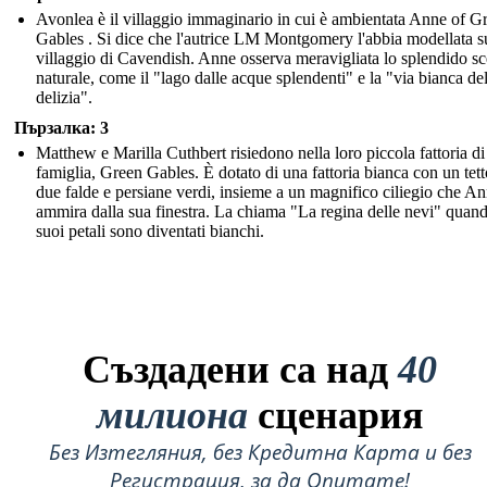
Avonlea è il villaggio immaginario in cui è ambientata Anne of G
Gables . Si dice che l'autrice LM Montgomery l'abbia modellata s
villaggio di Cavendish. Anne osserva meravigliata lo splendido sc
naturale, come il "lago dalle acque splendenti" e la "via bianca del
delizia".
Пързалка: 3
Matthew e Marilla Cuthbert risiedono nella loro piccola fattoria di
famiglia, Green Gables. È dotato di una fattoria bianca con un tett
due falde e persiane verdi, insieme a un magnifico ciliegio che A
ammira dalla sua finestra. La chiama "La regina delle nevi" quand
suoi petali sono diventati bianchi.
Създадени са над
40
милиона
сценария
Без Изтегляния, без Кредитна Карта и без
Регистрация, за да Опитате!