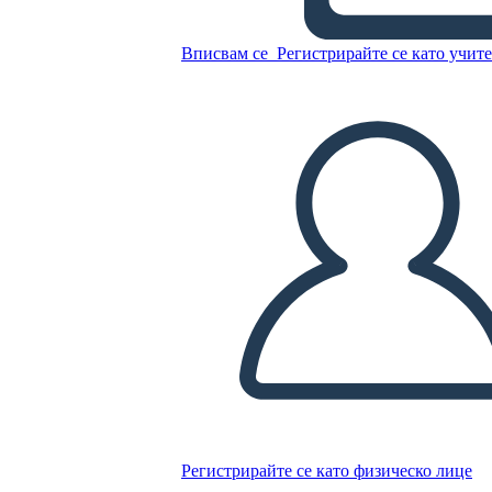
Вписвам се
Регистрирайте се като учит
Копирайте този Storyboard
СЪЗДАЙТЕ СЦЕНАРИЙ
ПУСКАНЕ НА СЛАЙДШОУ
ЧЕТИ МИ
Регистрирайте се като физическо лице