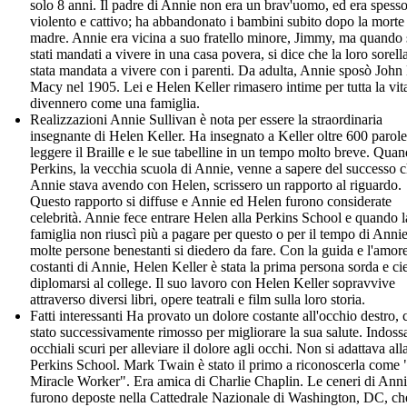
solo 8 anni. Il padre di Annie non era un brav'uomo, ed era spess
violento e cattivo; ha abbandonato i bambini subito dopo la morte 
madre. Annie era vicina a suo fratello minore, Jimmy, ma quando
stati mandati a vivere in una casa povera, si dice che la loro sorella
stata mandata a vivere con i parenti. Da adulta, Annie sposò John
Macy nel 1905. Lei e Helen Keller rimasero intime per tutta la vit
divennero come una famiglia.
Realizzazioni Annie Sullivan è nota per essere la straordinaria
insegnante di Helen Keller. Ha insegnato a Keller oltre 600 parol
leggere il Braille e le sue tabelline in un tempo molto breve. Qua
Perkins, la vecchia scuola di Annie, venne a sapere del successo 
Annie stava avendo con Helen, scrissero un rapporto al riguardo.
Questo rapporto si diffuse e Annie ed Helen furono considerate
celebrità. Annie fece entrare Helen alla Perkins School e quando l
famiglia non riuscì più a pagare per questo o per il tempo di Annie
molte persone benestanti si diedero da fare. Con la guida e l'amor
costanti di Annie, Helen Keller è stata la prima persona sorda e ci
diplomarsi al college. Il suo lavoro con Helen Keller sopravvive
attraverso diversi libri, opere teatrali e film sulla loro storia.
Fatti interessanti Ha provato un dolore costante all'occhio destro, 
stato successivamente rimosso per migliorare la sua salute. Indoss
occhiali scuri per alleviare il dolore agli occhi. Non si adattava all
Perkins School. Mark Twain è stato il primo a riconoscerla come
Miracle Worker". Era amica di Charlie Chaplin. Le ceneri di Ann
furono deposte nella Cattedrale Nazionale di Washington, DC, che