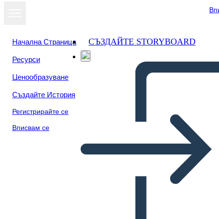
Вп
СЪЗДАЙТЕ STORYBOARD
Начална Страница
Ресурси
Ценообразуване
Създайте История
Регистрирайте се
Вписвам се