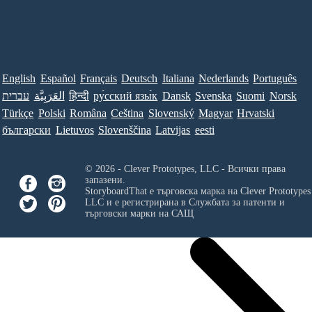
English
Español
Français
Deutsch
Italiana
Nederlands
Português
עברית
العَرَبِيَّة
हिन्दी
ру́сский язы́к
Dansk
Svenska
Suomi
Norsk
Türkçe
Polski
Româna
Ceština
Slovenský
Magyar
Hrvatski
български
Lietuvos
Slovenščina
Latvijas
eesti
© 2026 - Clever Prototypes, LLC - Всички права
запазени.
StoryboardThat е търговска марка на
Clever Prototypes
LLC
и е регистрирана в Службата за патенти и
търговски марки на САЩ