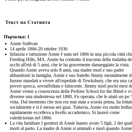
Текст на Статията
Пързалка: 1
Annie Sullivan
14 aprile 1866-20 ottobre 1936
Infanzia e istruzione Annie è nata nel 1866 in una piccola città ch
Feeding Hills, MA. Annie ha contratto il tracoma della malattia de
occhi all'età di 5 anni, che le ha gravemente danneggiato la vista.
Quando Annie aveva solo 8 anni, sua madre morì e suo padre
abbandonò la famiglia. Annie e suo fratello Jimmy mentalmente di
furono mandati a vivere all'ospedale di Tewksbury, che era una ca
poveri sporca, sovraffollata e fatiscente. Jimmy morì pochi mesi d
Annie venne a conoscenza della Perkins School for the Blind e vi
divenne una studentessa nel 1880. Fu operata, che le aiutò un po '
vista. Dal momento che non era mai stata a scuola prima, ha lottat
socialmente e si è messa nei guai. Tuttavia, Annie era molto brilla
rapidamente eccelleva a livello accademico. Si laureò come
valedictorian nel 1866.
La vita familiare I genitori di Annie hanno avuto 5 figli, 2 dei qua
morti al parto. La madre di Annie si ammalò e morì quando Anni