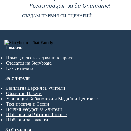
Регистрация, за да Опитате!
СЪЗДАМ ПЪРВИЯ СИ СЦЕНАРИЙ
Помогне
Помощ и често задавани въпроси
Създател на Storyboard
Как се печата
За Учители
Безплатна Версия за Учители
Областни Пакети
Училищни Библиотеки и Медийни Центрове
Тренировъчни Сесии
Всички Ресурси за Учители
Шаблони на Работни Листове
Шаблони за Плакати
За Студенти