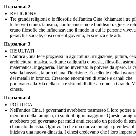
Пързалка: 2
RELIGIONE
Tre grandi religioni o le filosofie dell'antica Cina (chiamate i tre pil
le tre vie) erano: taoismo, confucianesimo e buddismo. Queste rel
erano filosofie che influenzavano il modo in cui le persone viveva
gerarchia sociale, così come il governo, la scienza e le arti.
Пързалка: 3
RISULTATI
L'antica Cina fece progressi in agricoltura, irrigazione, pittura, ce
architettura, musica, scrittura: calligrafia e poesia, filosofia, astro
matematica, ingegneria. Hanno inventato la polvere da sparo, la ca
seta, la bussola, la porcellana, l'incisione. Eccellente nella lavoraz
dei metalli in bronzo. Crearono enormi reti di strade e canali che
portavano alla Via della seta e sistemi di difesa come la Grande M
cinese.
Пързалка: 4
POLITICA
Nell'antica Cina, i governanti avrebbero trasmesso il loro potere a
membro della famiglia, di solito il figlio maggiore. Queste famigli
avrebbero poi governato per molti anni creando un periodo di te
chiamato dinastia. Ogni volta che una nuova famiglia prendeva il 
iniziava una nuova dinastia. I cinesi credevano che i loro imperato