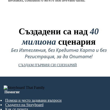
lavoratori, costruttori o servi e non avevano diritti.
Създадени са над
40
милиона
сценария
Без Изтегляния, без Кредитна Карта и без
Регистрация, за да Опитате!
СЪЗДАМ ПЪРВИЯ СИ СЦЕНАРИЙ
Помогне
Помощ и често задавани въпроси
Създател на Storyboard
Как се печата