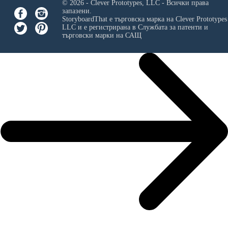
© 2026 - Clever Prototypes, LLC - Всички права
запазени.
StoryboardThat е търговска марка на
Clever Prototypes
LLC
и е регистрирана в Службата за патенти и
търговски марки на САЩ