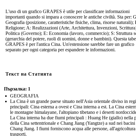
L'uso di un grafico GRAPES è utile per classificare informazioni
importanti quando si impara a conoscere le antiche civiltà. Sta per: G
Geografia (posizione, caratteristiche fisiche, clima, risorse naturali); 
Religione; A: Realizzazioni (Arte, Architettura, Invenzioni, Scrittura
Politica (Governo); E: Economia (lavoro, commercio); S: Struttura s
(gerarchia del potere, ruoli di uomini, donne e bambini). Questa tabe
GRAPES è per l'antica Cina. Un'estensione sarebbe fare un grafico
separato per ogni categoria per espandere le informazioni.
Текст на Статията
Пързалка: 1
GEOGRAFIA
La Cina è un grande paese situato nell'Asia orientale diviso in reg
principali: Cina esterna a ovest e Cina interna a est. La Cina ester
le montagne himalayane, l'altopiano tibetano e i deserti nordoccide
La Cina interna ha due fiumi principali : Huang He (giallo) nella 
della Cina settentrionale e Chang Jiang (Yangtze) a sud nei bacini
Chang Jiang. I fiumi forniscono acqua alle persone, all'agricoltura 
trasporti.