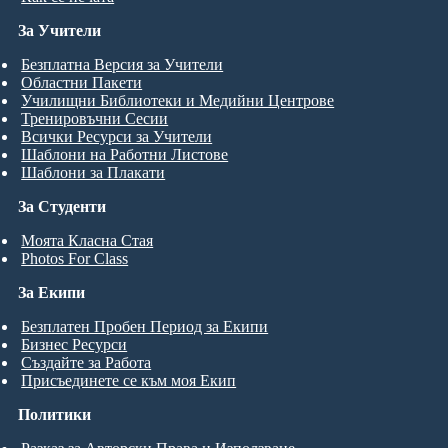
За Учители
Безплатна Версия за Учители
Областни Пакети
Училищни Библиотеки и Медийни Центрове
Тренировъчни Сесии
Всички Ресурси за Учители
Шаблони на Работни Листове
Шаблони за Плакати
За Студенти
Моята Класна Стая
Photos For Class
За Екипи
Безплатен Пробен Период за Екипи
Бизнес Ресурси
Създайте за Работа
Присъединете се към моя Екип
Политики