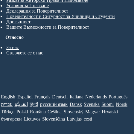
Разказ за Авторски Права и Използване
Условия за Ползване
Декларация за Поверителност
Поверителност и Сигурност за Училища и Студенти
Достъпност
Вашите Възможности за Поверителност
Относно
За нас
Свържете се с нас
English
Español
Français
Deutsch
Italiana
Nederlands
Português
עברית
العَرَبِيَّة
हिन्दी
ру́сский язы́к
Dansk
Svenska
Suomi
Norsk
Türkçe
Polski
Româna
Ceština
Slovenský
Magyar
Hrvatski
български
Lietuvos
Slovenščina
Latvijas
eesti