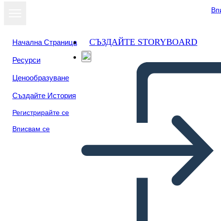
Вп
СЪЗДАЙТЕ STORYBOARD
Начална Страница
Ресурси
Ценообразуване
Създайте История
Регистрирайте се
Вписвам се