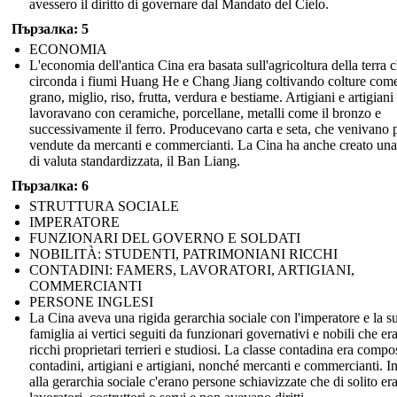
avessero il diritto di governare dal Mandato del Cielo.
Пързалка: 5
ECONOMIA
L'economia dell'antica Cina era basata sull'agricoltura della terra 
circonda i fiumi Huang He e Chang Jiang coltivando colture com
grano, miglio, riso, frutta, verdura e bestiame. Artigiani e artigiani
lavoravano con ceramiche, porcellane, metalli come il bronzo e
successivamente il ferro. Producevano carta e seta, che venivano 
vendute da mercanti e commercianti. La Cina ha anche creato un
di valuta standardizzata, il Ban Liang.
Пързалка: 6
STRUTTURA SOCIALE
IMPERATORE
FUNZIONARI DEL GOVERNO E SOLDATI
NOBILITÀ: STUDENTI, PATRIMONIANI RICCHI
CONTADINI: FAMERS, LAVORATORI, ARTIGIANI,
COMMERCIANTI
PERSONE INGLESI
La Cina aveva una rigida gerarchia sociale con l'imperatore e la s
famiglia ai vertici seguiti da funzionari governativi e nobili che er
ricchi proprietari terrieri e studiosi. La classe contadina era compo
contadini, artigiani e artigiani, nonché mercanti e commercianti. I
alla gerarchia sociale c'erano persone schiavizzate che di solito er