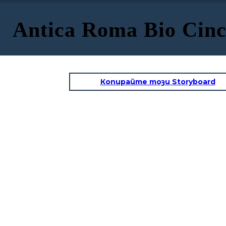
Antica Roma Bio Cinc
Копирайте този Storyboard