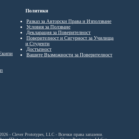
Политики
Разказ за Авторски Права и Използване
Условия за Ползване
Декларация за Поверителност
Поверителност и Сигурност за Училища
и Студенти
Достъпност
 Екипи
Вашите Възможности за Поверителност
ип
2026 - Clever Prototypes, LLC - Всички права запазени.