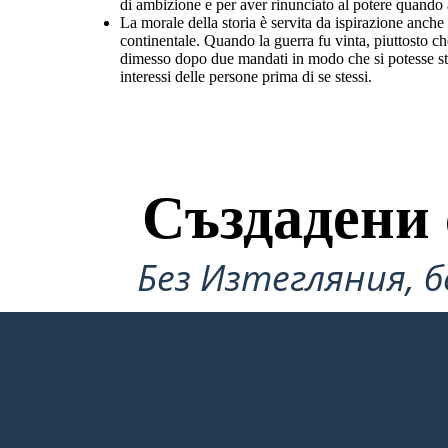
di ambizione e per aver rinunciato al potere quando a
La morale della storia è servita da ispirazione anch
continentale. Quando la guerra fu vinta, piuttosto ch
dimesso dopo due mandati in modo che si potesse stab
interessi delle persone prima di se stessi.
Създадени 
Без Изтегляния, б
СЪЗДАМ ПЪРВИЯ СИ СЦЕНАРИЙ