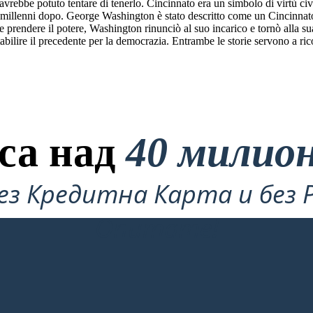
vrebbe potuto tentare di tenerlo. Cincinnato era un simbolo di virtù civ
e millenni dopo. George Washington è stato descritto come un Cincinnato
e prendere il potere, Washington rinunciò al suo incarico e tornò alla sua
ilire il precedente per la democrazia. Entrambe le storie servono a ricor
са над
40 милио
ез Кредитна Карта и без 
Опитате!