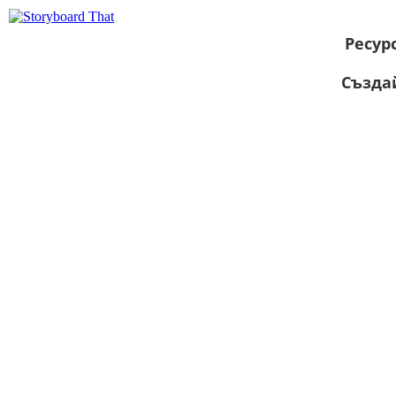
Ресур
Създа