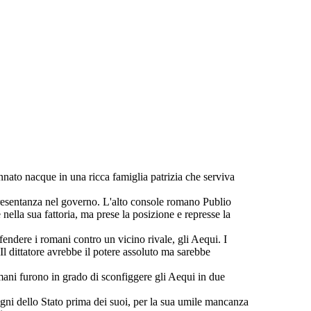
to nacque in una ricca famiglia patrizia che serviva
ppresentanza nel governo. L'alto console romano Publio
nella sua fattoria, ma prese la posizione e represse la
endere i romani contro un vicino rivale, gli Aequi. I
l dittatore avrebbe il potere assoluto ma sarebbe
mani furono in grado di sconfiggere gli Aequi in due
isogni dello Stato prima dei suoi, per la sua umile mancanza