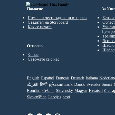
Помогне
За Учи
Помощ и често задавани въпроси
Безпла
Създател на Storyboard
Област
Как се печата
Учили
Центро
Трени
Всички
Шаблон
Относно
Шаблон
За нас
Свържете се с нас
English
Español
Français
Deutsch
Italiana
Nederlan
العَرَبِيَّة
हिन्दी
ру́сский язы́к
Dansk
Svenska
Suomi
Româna
Ceština
Slovenský
Magyar
Hrvatski
бълга
Slovenščina
Latvijas
eesti