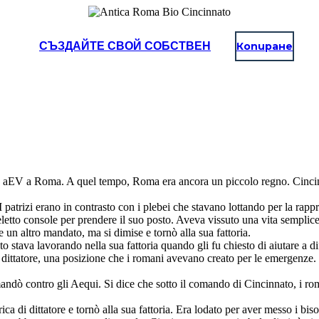
СЪЗДАЙТЕ СВОЙ СОБСТВЕН
Копиране
 aEV a Roma. A quel tempo, Roma era ancora un piccolo regno. Cincinna
I patrizi erano in contrasto con i plebei che stavano lottando per la ra
eletto console per prendere il suo posto. Aveva vissuto una vita semplice 
re un altro mandato, ma si dimise e tornò alla sua fattoria.
tava lavorando nella sua fattoria quando gli fu chiesto di aiutare a dif
 dittatore, una posizione che i romani avevano creato per le emergenze. I
andò contro gli Aequi. Si dice che sotto il comando di Cincinnato, i ro
ica di dittatore e tornò alla sua fattoria. Era lodato per aver messo i b