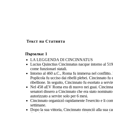
Текст на Статията
Пързалка: 1
LA LEGGENDA DI CINCINNATUS
Lucius Quinctius Cincinnatus nacque intorno al 519
come funzionari statali.
Intorno al 460 a.C., Roma fu immersa nel conflitto. 
Poplicola fu ucciso dai ribelli plebei. Cincinnato fu 
ribellione. In seguito, Cincinnato fu esortato a servi
Nel 458 aEV Roma era di nuovo nei guai. Cincinnato s
senatori dissero a Cincinnato che era stato nominato
autorizzato a servire solo per 6 mesi.
Cincinnato organizzò rapidamente l'esercito e li com
settimane.
Dopo la sua vittoria, Cincinnato rinunciò alla sua car