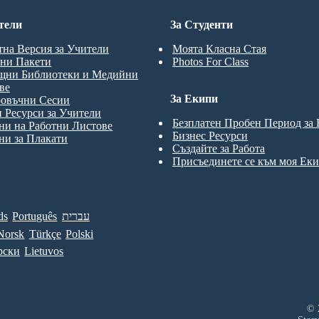
тели
За Студенти
тна Версия за Учители
Моята Класна Стая
ни Пакети
Photos For Class
щни Библиотеки и Медийни
ве
За Екипи
ровъчни Сесии
 Ресурси за Учители
Безплатен Пробен Период за
и на Работни Листове
Бизнес Ресурси
и за Плакати
Създайте за Работа
Присъединете се към моя Ек
ds
Português
עברית
Norsk
Türkçe
Polski
рски
Lietuvos
© 