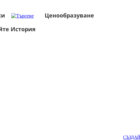
си
Ценообразуване
йте История
СЪЗДА