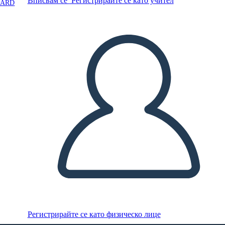
Вписвам се
Регистрирайте се като учител
OARD
Регистрирайте се като физическо лице