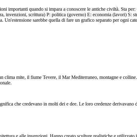
Le persone sch
imperatore.
oni importanti quando si impara a conoscere le antiche civiltà. Sta per: 
A
ECONOMIA
ST
ttura, invenzioni, scrittura) P: politica (governo) E: economia (lavori) S: 
 Un'estensione sarebbe quella di fare un grafico separato per ogni cat
Magistrati
PA
 un clima mite, il fiume Tevere, il Mar Mediterraneo, montagne e collin
ionale.
Il Senato
Assemblee
PERSONE
INGLESI
Roma era una
L'economia di Roma era prevalentemente agraria. I ricchi
pubblica divisa in tre
romani possedevano grandi fattorie lavorate da poveri
nobili ei p
. Ogni ramo aveva i
 significa che credevano in molti dei e dee. Le loro credenze derivavano 
S
romani o da persone ridotte in schiavitù. C'erano anche
lavoratrice
ilanciarsi" a vicenda.
artigiani, artigiani, mercanti, commercianti, politici e soldati.
ro governato da un
nel gover
Le persone schiavizzate svolgevano una varietà di lavori, sia
qualificati che manuali.
IA
STRUTTURE SOCIALI
hitettura e alle invenzioni. Hanno creato sculture realistiche e utilizzato