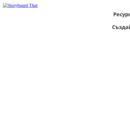
Ресур
Създа