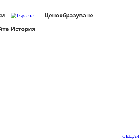
си
Ценообразуване
йте История
СЪЗДА