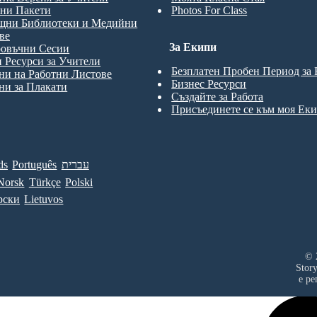
ни Пакети
Photos For Class
щни Библиотеки и Медийни
ве
За Екипи
ровъчни Сесии
 Ресурси за Учители
Безплатен Пробен Период за
и на Работни Листове
Бизнес Ресурси
и за Плакати
Създайте за Работа
Присъединете се към моя Ек
ds
Português
עברית
Norsk
Türkçe
Polski
рски
Lietuvos
© 
Stor
е ре