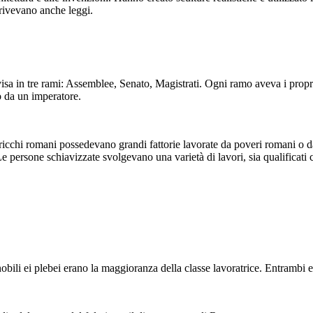
crivevano anche leggi.
PLEBICI
PATRICIANI
sa in tre rami: Assemblee, Senato, Magistrati. Ogni ramo aveva i propri 
da un imperatore.
Il Senato
PERSONE
DONNE
INGLESI
BAMBINI
cchi romani possedevano grandi fattorie lavorate da poveri romani o da 
 Le persone schiavizzate svolgevano una varietà di lavori, sia qualificati
Roma era una società divisa. I patrizi erano i ricchi
e agraria. I ricchi
lavorate da poveri
nobili ei plebei erano la maggioranza della classe
vitù. C'erano anche
lavoratrice. Entrambi erano cittadini con una voce
ti, politici e soldati.
nel governo, a differenza delle persone e delle
varietà di lavori, sia
donne schiavizzate.
li.
OCIALI
 nobili ei plebei erano la maggioranza della classe lavoratrice. Entrambi 