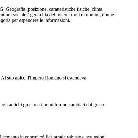
iavizzate svolgevano una varietà di lavori, sia
donne schiavizzate.
qualificati che manuali.
G: Geografia (posizione, caratteristiche fisiche, clima,
RUTTURE SOCIALI
struttura sociale ( gerarchia del potere, ruoli di uomini, donne
egoria per espandere le informazioni.
PLEBICI
TRICIANI
e. Al suo apice, l'Impero Romano si estendeva
DONNE
BAMBINI
 società divisa. I patrizi erano i ricchi
lebei erano la maggioranza della classe
dagli antichi greci ma i nomi furono cambiati dal greco
. Entrambi erano cittadini con una voce
no, a differenza delle persone e delle
donne schiavizzate.
 il cemento in enormi edifici, strade robuste e acquedotti.