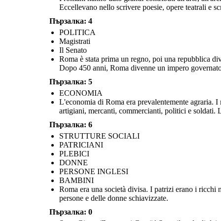
Eccellevano nello scrivere poesie, opere teatrali e s
Пързалка: 4
POLITICA
Magistrati
Magistrati
Il Senato
Roma è stata prima un regno, poi una repubblica divi
Dopo 450 anni, Roma divenne un impero governato 
Пързалка: 5
ECONOMIA
Assemblee
L'economia di Roma era prevalentemente agraria. I ri
artigiani, mercanti, commercianti, politici e soldati.
L'economia di Roma era prevalentement
Roma è stata prima un regno, poi una repubblica divisa in tre
romani possedevano grandi fattorie 
rami: Assemblee, Senato, Magistrati. Ogni ramo aveva i
Пързалка: 6
E
S
romani o da persone ridotte in schia
propri poteri e poteva "controllarsi e bilanciarsi" a vicenda.
artigiani, artigiani, mercanti, commercian
Dopo 450 anni, Roma divenne un impero governato da un
Le persone schiavizzate svolgevano una 
STRUTTURE SOCIALI
imperatore.
qualificati che manua
PATRICIANI
PLEBICI
ECONOMIA
STRUTTURE S
DONNE
PERSONE INGLESI
BAMBINI
Roma era una società divisa. I patrizi erano i ricchi
persone e delle donne schiavizzate.
Пързалка: 0
Magistrati