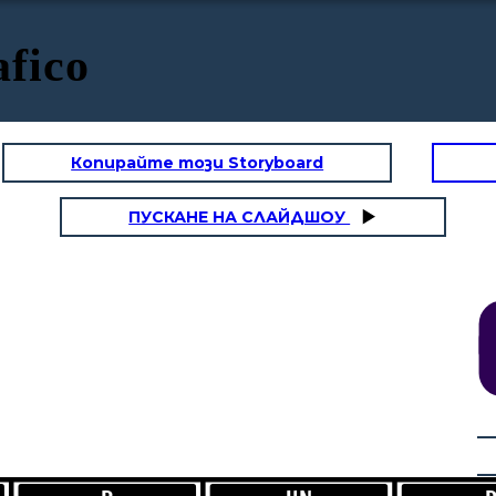
fico
Копирайте този Storyboard
UN
ПУСКАНЕ НА СЛАЙДШОУ
NE
RISULTATI
Giove (Zeus
eci)! Sono il
i dei, dio del
 del fulmine
 protettore di
Roma.