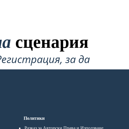
на
сценария
Регистрация, за да
Политики
Разказ за Авторски Права и Използване