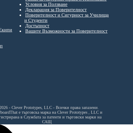
Условия за Ползване
Декларация за Поверителност
Поверителност и Сигурност за Училища
и Студенти
Достъпност
 Екипи
Вашите Възможности за Поверителност
ип
2026 - Clever Prototypes, LLC - Всички права запазени.
yboardThat е търговска марка на
Clever Prototypes , LLC
и
гистрирана в Службата за патенти и търговски марки на
САЩ