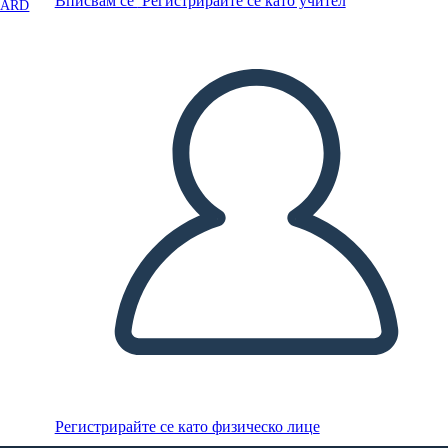
Вписвам се
Регистрирайте се като учител
OARD
Регистрирайте се като физическо лице