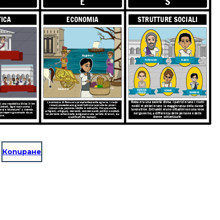
P
E
S
Il Senato
Assemblee
TICA
ECONOMIA
STRUTTURE SOCIALI
L'economia di Roma era prevalentemente agraria. I ricch
rima un regno, poi una repubblica divisa in tre
romani possedevano grandi fattorie lavorate da poveri
blee, Senato, Magistrati. Ogni ramo aveva i
E
S
romani o da persone ridotte in schiavitù. C'erano anche
e poteva "controllarsi e bilanciarsi" a vicenda.
artigiani, artigiani, mercanti, commercianti, politici e solda
ni, Roma divenne un impero governato da un
Le persone schiavizzate svolgevano una varietà di lavori, 
imperatore.
qualificati che manuali.
Magistrati
PLEBICI
PATRICIANI
ECONOMIA
STRUTTURE SOCIALI
Il Senato
Assemblee
PERSONE
DONNE
INGLESI
BAMBINI
Roma era una società divisa. I patrizi erano i ricchi
L'economia di Roma era prevalentemente agraria. I ricchi
 una repubblica divisa in tre
romani possedevano grandi fattorie lavorate da poveri
nobili ei plebei erano la maggioranza della classe
istrati. Ogni ramo aveva i
romani o da persone ridotte in schiavitù. C'erano anche
lavoratrice. Entrambi erano cittadini con una voce
rsi e bilanciarsi" a vicenda.
artigiani, artigiani, mercanti, commercianti, politici e soldati.
un impero governato da un
nel governo, a differenza delle persone e delle
Le persone schiavizzate svolgevano una varietà di lavori, sia
ore.
donne schiavizzate.
qualificati che manuali.
Magistrati
PLEBICI
PATRICIANI
Копиране
Il Senato
emblee
PERSONE
DONNE
INGLESI
BAMBINI
Roma era una società divisa. I patrizi erano i ricc
i Roma era prevalentemente agraria. I ricchi
sedevano grandi fattorie lavorate da poveri
nobili ei plebei erano la maggioranza della clas
S
 persone ridotte in schiavitù. C'erano anche
lavoratrice. Entrambi erano cittadini con una vo
giani, mercanti, commercianti, politici e soldati.
nel governo, a differenza delle persone e delle