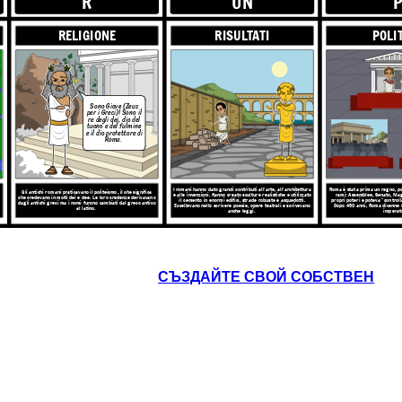
R
UN
RELIGIONE
RISULTATI
POLI
I romani hanno dato grandi contributi all'arte, all'architettura
Roma è stata p
ismo, il che significa
e alle invenzioni. Hanno creato sculture realistiche e utilizzato
rami: Assem
P
ro credenze derivavano
il cemento in enormi edifici, strade robuste e acquedotti.
propri poteri 
biati dal greco antico
Eccellevano nello scrivere poesie, opere teatrali e scrivevano
Dopo 450 an
anche leggi.
Sono Giove (Zeus
per i Greci)! Sono il
TI
POLITICA
re degli dei, dio del
tuono e del fulmine
e il dio protettore di
Roma.
I romani hanno dato grandi contributi all'arte, all'architettura
Roma è stata prima un regno, poi
Gli antichi romani praticavano il politeismo, il che significa
e alle invenzioni. Hanno creato sculture realistiche e utilizzato
rami: Assemblee, Senato, Mag
che credevano in molti dei e dee. Le loro credenze derivavano
il cemento in enormi edifici, strade robuste e acquedotti.
propri poteri e poteva "controlla
dagli antichi greci ma i nomi furono cambiati dal greco antico
Eccellevano nello scrivere poesie, opere teatrali e scrivevano
Dopo 450 anni, Roma divenne 
al latino.
anche leggi.
imperat
СЪЗДАЙТЕ СВОЙ СОБСТВЕН
Ass
L'economia d
'arte, all'architettura
Roma è stata prima un regno, poi una repubblica divisa in tre
romani pos
ealistiche e utilizzato
rami: Assemblee, Senato, Magistrati. Ogni ramo aveva i
E
romani o da
obuste e acquedotti.
propri poteri e poteva "controllarsi e bilanciarsi" a vicenda.
artigiani, arti
 teatrali e scrivevano
Dopo 450 anni, Roma divenne un impero governato da un