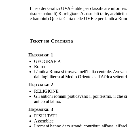
al latino.
anche leggi.
L'uso dei Grafici UVA è utile per classificare informazi
RISULTATI
POLITIC
risorse naturali) R: religione A: risultati (arte, archite
e bambini) Questa Carta delle UVE è per l'antica Roma.
Текст на Статията
Пързалка: 1
GEOGRAFIA
Roma
L'antica Roma si trovava nell'Italia centrale. Aveva
dall'Inghilterra al Medio Oriente e all'Africa settentr
Пързалка: 2
RELIGIONE
I romani hanno dato grandi contributi all'arte, all'architettura
Roma è stata prima un regno, poi una re
e alle invenzioni. Hanno creato sculture realistiche e utilizzato
rami: Assemblee, Senato, Magistrati
Gli antichi romani praticavano il politeismo, il che
P
E
il cemento in enormi edifici, strade robuste e acquedotti.
propri poteri e poteva "controllarsi e b
Eccellevano nello scrivere poesie, opere teatrali e scrivevano
Dopo 450 anni, Roma divenne un impe
antico al latino.
anche leggi.
imperatore.
Пързалка: 3
POLITICA
ECONOM
RISULTATI
Assemblee
I romani hanno dato grandi contributi all'arte, all'arc