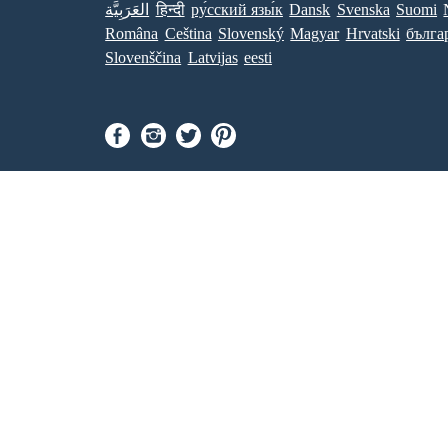
العَرَبِيَّة
हिन्दी
ру́сский язы́к
Dansk
Svenska
Suomi
Româna
Ceština
Slovenský
Magyar
Hrvatski
бълга
Slovenščina
Latvijas
eesti