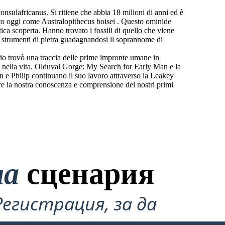
onsulafricanus. Si ritiene che abbia 18 milioni di anni ed è
uto oggi come Australopithecus boisei . Questo ominide
ica scoperta. Hanno trovato i fossili di quello che viene
i strumenti di pietra guadagnandosi il soprannome di
do trovò una traccia delle prime impronte umane in
ardi nella vita. Olduvai Gorge: My Search for Early Man e la
n e Philip continuano il suo lavoro attraverso la Leakey
e la nostra conoscenza e comprensione dei nostri primi
на
сценария
Регистрация, за да