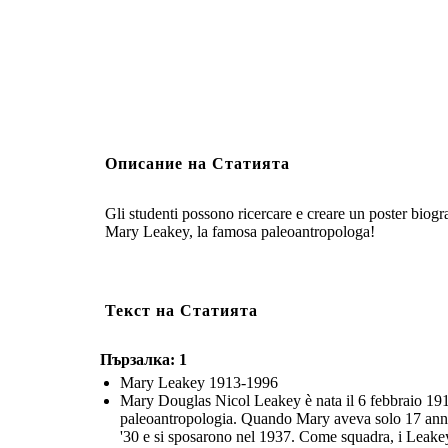
Описание на Статията
Gli studenti possono ricercare e creare un poster biogr
Mary Leakey, la famosa paleoantropologa!
Текст на Статията
Пързалка: 1
Mary Leakey 1913-1996
Mary Douglas Nicol Leakey è nata il 6 febbraio 1913 a
paleoantropologia. Quando Mary aveva solo 17 anni,
'30 e si sposarono nel 1937. Come squadra, i Leakey s