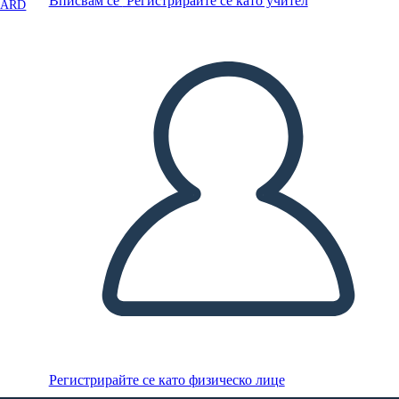
Вписвам се
Регистрирайте се като учител
OARD
Регистрирайте се като физическо лице