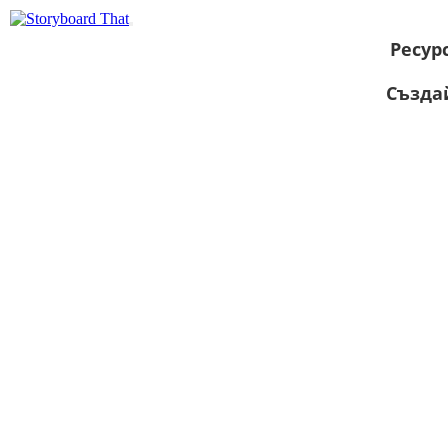
Ресур
Създа