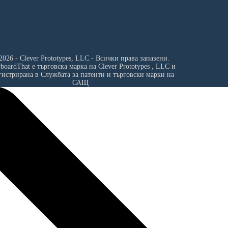
2026 - Clever Prototypes, LLC - Всички права запазени.
yboardThat е търговска марка на
Clever Prototypes , LLC
и
гистрирана в Службата за патенти и търговски марки на
САЩ