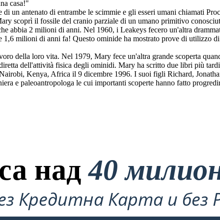
una casa!"
e di un antenato di entrambe le scimmie e gli esseri umani chiamati Proc
ry scoprì il fossile del cranio parziale di un umano primitivo conosci
 che abbia 2 milioni di anni. Nel 1960, i Leakeys fecero un'altra drammat
 1,6 milioni di anni fa! Questo ominide ha mostrato prove di utilizzo d
ro della loro vita. Nel 1979, Mary fece un'altra grande scoperta quan
iretta dell'attività fisica degli ominidi. Mary ha scritto due libri più t
Nairobi, Kenya, Africa il 9 dicembre 1996. I suoi figli Richard, Jonatha
ra e paleoantropologa le cui importanti scoperte hanno fatto progredir
са над
40 милио
ез Кредитна Карта и без 