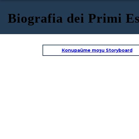
Biografia dei Primi E
Копирайте този Storyboard