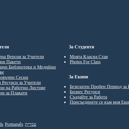
Опитате!
тели
За Студенти
тна Версия за Учители
Моята Класна Стая
ни Пакети
Photos For Class
щни Библиотеки и Медийни
ве
За Екипи
ровъчни Сесии
 Ресурси за Учители
Безплатен Пробен Период за
и на Работни Листове
Бизнес Ресурси
и за Плакати
Създайте за Работа
Присъединете се към моя Ек
ds
Português
עברית