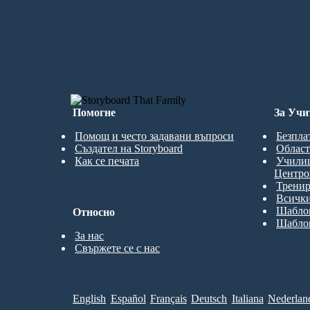
СЪЗДАМ ПЪРВИЯ СИ СЦЕНАРИЙ
Помогне
За Учи
Помощ и често задавани въпроси
Безпла
Създател на Storyboard
Област
Как се печата
Учили
Центро
Трени
Всички
Шаблон
Относно
Шаблон
За нас
Свържете се с нас
English
Español
Français
Deutsch
Italiana
Nederlan