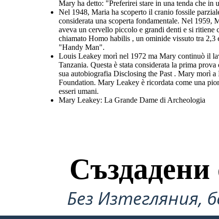
Mary ha detto: "Preferirei stare in una tenda che in 
Nel 1948, Maria ha scoperto il cranio fossile parzial
considerata una scoperta fondamentale. Nel 1959, Ma
aveva un cervello piccolo e grandi denti e si ritiene
chiamato Homo habilis , un ominide vissuto tra 2,3 e
"Handy Man".
Louis Leakey morì nel 1972 ma Mary continuò il lavo
Tanzania. Questa è stata considerata la prima prova d
sua autobiografia Disclosing the Past . Mary morì a 
Foundation. Mary Leakey è ricordata come una pionie
esseri umani.
Mary Leakey: La Grande Dame di Archeologia
Създадени 
Без Изтегляния, б