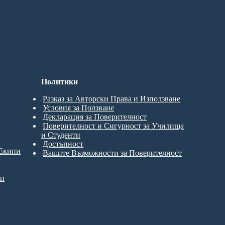
Политики
Разказ за Авторски Права и Използване
Условия за Ползване
Декларация за Поверителност
Поверителност и Сигурност за Училища
и Студенти
Достъпност
 Екипи
Вашите Възможности за Поверителност
ип