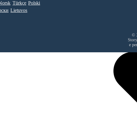
Norsk
Türkçe
Polski
рски
Lietuvos
© 
Stor
е ре