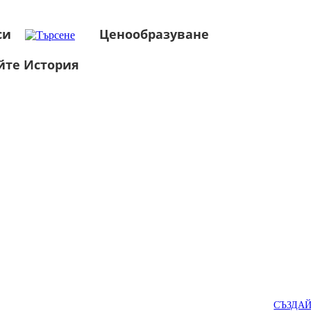
си
Ценообразуване
йте История
СЪЗДА