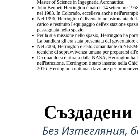
Master of Science in Ingegneria Aeronautica.
John Bennett Herrington è nato il 14 settembre 1958
nel 1983. In Colorado, eccelleva anche nell'arrampic
Nel 1996, Herrington è diventato un astronauta dell
carico e restituito l'equipaggio dell'ex stazione spaz
passeggiata nello spazio.
Per la sua missione nello spazio, Herrington ha porta
La bandiera gli era stata presentata dal governator
Nel 2004, Herrington è stato comandante di NEEM
tecniche di sopravvivenza umana per prepararsi all'e
Da quando si è ritirato dalla NASA, Herrington ha la
nell'istruzione. Herrington è stato inserito nella C
2016. Herrington continua a lavorare per promuovere 
Създадени 
Без Изтегляния, б