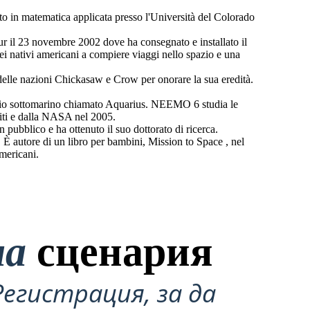
o in matematica applicata presso l'Università del Colorado
ur il 23 novembre 2002 dove ha consegnato e installato il
 dei nativi americani a compiere viaggi nello spazio e una
e delle nazioni Chickasaw e Crow per onorare la sua eredità.
io sottomarino chiamato Aquarius. NEEMO 6 studia le
niti e dalla NASA nel 2005.
pubblico e ha ottenuto il suo dottorato di ricerca.
È autore di un libro per bambini, Mission to Space , nel
mericani.
на
сценария
Регистрация, за да