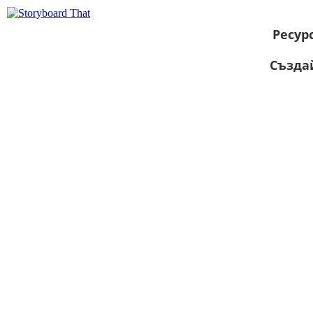
Ресур
Създа