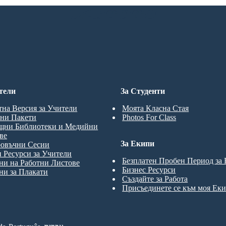
Опитате!
тели
За Студенти
тна Версия за Учители
Моята Класна Стая
ни Пакети
Photos For Class
щни Библиотеки и Медийни
ве
За Екипи
ровъчни Сесии
 Ресурси за Учители
Безплатен Пробен Период за
и на Работни Листове
Бизнес Ресурси
и за Плакати
Създайте за Работа
Присъединете се към моя Ек