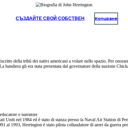
СЪЗДАЙТЕ СВОЙ СОБСТВЕН
Копиране
itto della tribù dei nativi americani a volare nello spazio. Per onorar
. La bandiera gli era stata presentata dal governatore della nazione Chi
ducatore e narratore
tati Uniti nel 1984 ed è stato di stanza presso la Naval Air Station di P
91 al 1993, Herrington è stato pilota collaudatore di aerei da guerra per