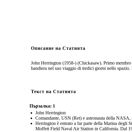
Описание на Статията
John Herrington (1958-) (Chickasaw). Primo membro iscr
bandiera nel suo viaggio di tredici giorni nello spazio
Текст на Статията
Пързалка: 1
John Herrington
Comandante, USN (Ret) e astronauta della NASA, e
Herrington è entrato a far parte della Marina degli S
Moffett Field Naval Air Station in California. Dal 19