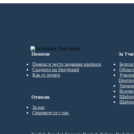
СЪЗДАМ ПЪРВИЯ СИ СЦЕНАРИЙ
Помогне
За Учи
Помощ и често задавани въпроси
Безпла
Създател на Storyboard
Област
Как се печата
Учили
Центро
Трени
Всички
Шаблон
Относно
Шаблон
За нас
Свържете се с нас