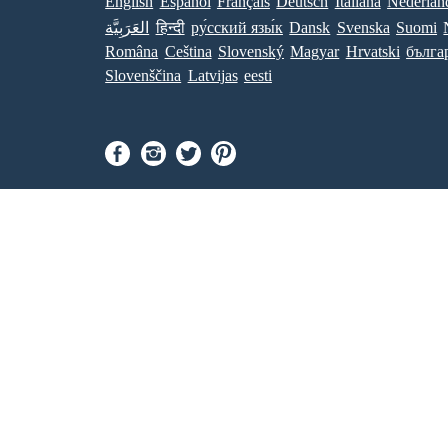
English
Español
Français
Deutsch
Italiana
Nederlan
العَرَبِيَّة
हिन्दी
ру́сский язы́к
Dansk
Svenska
Suomi
Româna
Ceština
Slovenský
Magyar
Hrvatski
бълга
Slovenščina
Latvijas
eesti