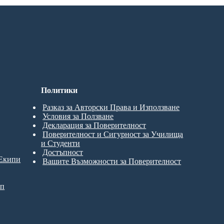
Политики
Разказ за Авторски Права и Използване
Условия за Ползване
Декларация за Поверителност
Поверителност и Сигурност за Училища
и Студенти
Достъпност
 Екипи
Вашите Възможности за Поверителност
ип