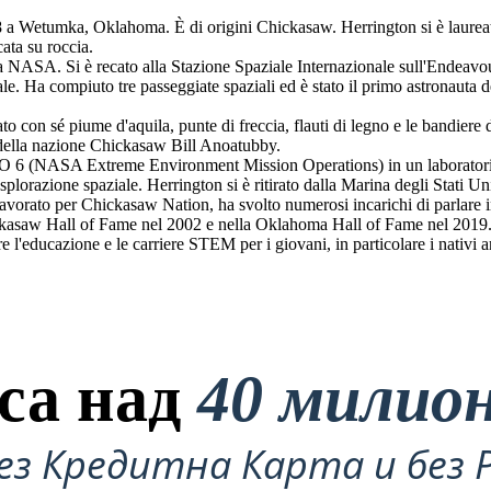
 a Wetumka, Oklahoma. È di origini Chickasaw. Herrington si è laureat
ata su roccia.
a NASA. Si è recato alla Stazione Spaziale Internazionale sull'Endeavo
iale. Ha compiuto tre passeggiate spaziali ed è stato il primo astronauta
to con sé piume d'aquila, punte di freccia, flauti di legno e le bandier
e della nazione Chickasaw Bill Anoatubby.
O 6 (NASA Extreme Environment Mission Operations) in un laborator
splorazione spaziale. Herrington si è ritirato dalla Marina degli Stati U
vorato per Chickasaw Nation, ha svolto numerosi incarichi di parlare in 
hickasaw Hall of Fame nel 2002 e nella Oklahoma Hall of Fame nel 2019. 
l'educazione e le carriere STEM per i giovani, in particolare i nativi a
са над
40 милио
ез Кредитна Карта и без 