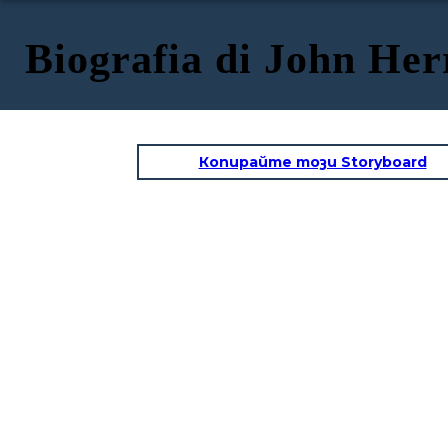
Biografia di John Her
Копирайте този Storyboard