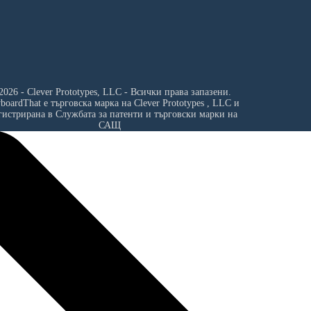
2026 - Clever Prototypes, LLC - Всички права запазени.
yboardThat е търговска марка на
Clever Prototypes , LLC
и
гистрирана в Службата за патенти и търговски марки на
САЩ