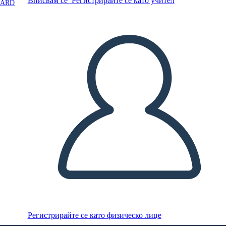
Вписвам се
Регистрирайте се като учител
OARD
Регистрирайте се като физическо лице