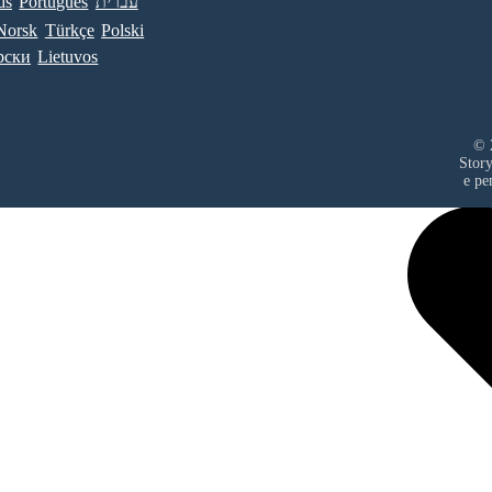
ds
Português
עברית
Norsk
Türkçe
Polski
рски
Lietuvos
© 
Stor
е ре