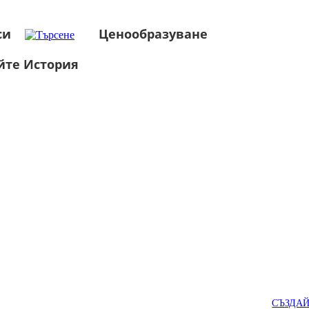
си
Ценообразуване
йте История
СЪЗДА