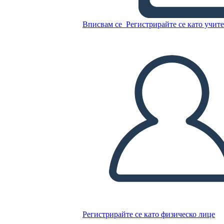
Вписвам се
Регистрирайте се като учит
Копирайте този Storyboard
СЪЗДАЙТЕ СЦЕНАРИЙ
ПУСКАНЕ НА СЛАЙДШОУ
ЧЕТИ МИ
Регистрирайте се като физическо лице