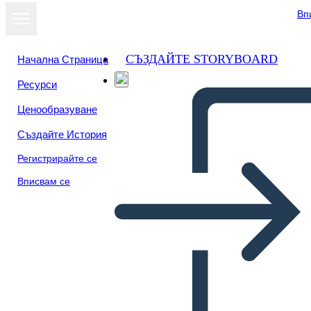
Вп
СЪЗДАЙТЕ STORYBOARD
Начална Страница
Ресурси
Ценообразуване
Създайте История
Регистрирайте се
Вписвам се
Biografia di Maria Tallchief