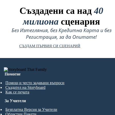
Създадени са над
40
милиона
сценария
Без Изтегляния, без Кредитна Карта и без
Регистрация, за да Опитате!
СЪЗДАМ ПЪРВИЯ СИ СЦЕНАРИЙ
Помогне
Помощ и често задавани въпроси
Създател на Storyboard
Как се печата
За Учители
Безплатна Версия за Учители
Областни Пакети