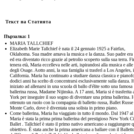
Текст на Статията
Пързалка: 1
MARIA TALLCHIEF
Elizabeth Marie Tallchief è nata il 24 gennaio 1925 a Fairfax,
Oklahoma. Sua madre amava la musica e la danza. Suo padre era
ed era diventato ricco grazie al petrolio scoperto sulla sua terra. Fi
tenera età, Maria eccelleva nelle arti, ispirandosi alla musica e all
degli Osage. Aotto anni, la sua famiglia si trasferì a Los Angeles, 
California. Maria ha continuato a studiare danza classica e pianofo
dodici anni ha scelto di concentrarsi esclusivamente sulla danza. 
iniziato ad allenarsi in una scuola di ballo d'élite sotto una famosa
ballerina russa, Madame Nijinska. A 17 anni, Maria si è trasferit
York per inseguire il suo sogno di diventare una prima ballerina. 
ottenuto un ruolo con la compagnia di balletto russa, Ballet Russe
Monte Carlo, dove è diventata una solista in primo piano.
Come ballerina, Maria ha viaggiato in tutto il mondo. Dal 1947 al
Maria è stata la prima prima ballerina del prestigioso New York C
Ballet . Tallchief è stato il primo nativo americano a raggiungere 
obiettivo. È stata anche la prima americana a ballare con il Ballett