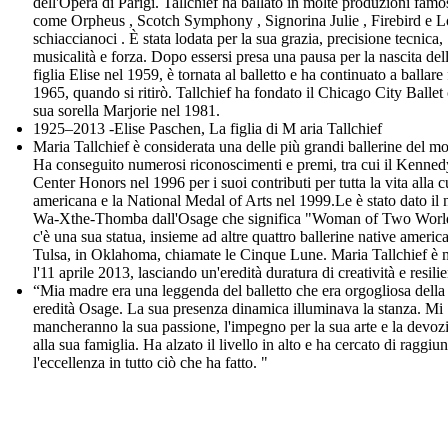
dell'Opera di Parigi. Tallchief ha ballato in molte produzioni famo
come Orpheus , Scotch Symphony , Signorina Julie , Firebird e L
schiaccianoci . È stata lodata per la sua grazia, precisione tecnica,
musicalità e forza. Dopo essersi presa una pausa per la nascita del
figlia Elise nel 1959, è tornata al balletto e ha continuato a ballare 
1965, quando si ritirò. Tallchief ha fondato il Chicago City Ballet
sua sorella Marjorie nel 1981.
1925–2013 -Elise Paschen, La figlia di M aria Tallchief
Maria Tallchief è considerata una delle più grandi ballerine del m
Ha conseguito numerosi riconoscimenti e premi, tra cui il Kenned
Center Honors nel 1996 per i suoi contributi per tutta la vita alla c
americana e la National Medal of Arts nel 1999.Le è stato dato il
Wa-Xthe-Thomba dall'Osage che significa "Woman of Two Worl
c'è una sua statua, insieme ad altre quattro ballerine native americ
Tulsa, in Oklahoma, chiamate le Cinque Lune. Maria Tallchief è 
l'11 aprile 2013, lasciando un'eredità duratura di creatività e resili
“Mia madre era una leggenda del balletto che era orgogliosa della
eredità Osage. La sua presenza dinamica illuminava la stanza. Mi
mancheranno la sua passione, l'impegno per la sua arte e la devoz
alla sua famiglia. Ha alzato il livello in alto e ha cercato di raggiu
l'eccellenza in tutto ciò che ha fatto. "