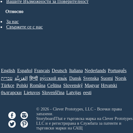
Вашите Възможности за Поверителност
Относно
За нас
Свържете се с нас
English
Español
Français
Deutsch
Italiana
Nederlands
Português
עברית
العَرَبِيَّة
हिन्दी
ру́сский язы́к
Dansk
Svenska
Suomi
Norsk
Türkçe
Polski
Româna
Ceština
Slovenský
Magyar
Hrvatski
български
Lietuvos
Slovenščina
Latvijas
eesti
© 2026 - Clever Prototypes, LLC - Всички права
запазени.
StoryboardThat е търговска марка на
Clever Prototypes
LLC
и е регистрирана в Службата за патенти и
търговски марки на САЩ