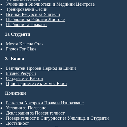
Училищни Библиотеки и Медийни Центрове
Тренировъчни Сесии
Всички Ресурси за Учители
Шаблони на Работни Листове
Шаблони за Плакати
За Студенти
Моята Класна Стая
Photos For Class
За Екипи
Безплатен Пробен Период за Екипи
Бизнес Ресурси
Създайте за Работа
Присъединете се към моя Екип
Политики
Разказ за Авторски Права и Използване
Условия за Ползване
Декларация за Поверителност
Поверителност и Сигурност за Училища и Студенти
Достъпност