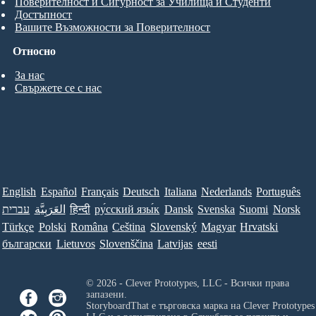
Поверителност и Сигурност за Училища и Студенти
Достъпност
Вашите Възможности за Поверителност
Относно
За нас
Свържете се с нас
English
Español
Français
Deutsch
Italiana
Nederlands
Português
עברית
العَرَبِيَّة
हिन्दी
ру́сский язы́к
Dansk
Svenska
Suomi
Norsk
Türkçe
Polski
Româna
Ceština
Slovenský
Magyar
Hrvatski
български
Lietuvos
Slovenščina
Latvijas
eesti
© 2026 - Clever Prototypes, LLC - Всички права
запазени.
StoryboardThat е търговска марка на
Clever Prototypes