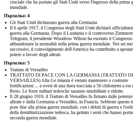
cruciale che ha portato gli Stati Uniti verso l'ingresso della prima 
mondiale.
Пързалка: 4
Gli Stati Uniti dichiarano guerra alla Germania
Il 6 aprile 1917, il Congresso degli Stati Uniti dichiarò ufficialmen
guerra alla Germania. Dopo il Lusitania e il controverso Zimmer
Telegram, il presidente Woodrow Wilson ha esortato il Congresso
abbandonare la neutralità nella prima guerra mondiale. Nei sei me
successivi, il coinvolgimento dell'America ha contribuito a spostar
potere a favore degli alleati.
Пързалка: 5
Trattato di Versailles
TRATTATO DI PACE CON LA GERMANIA (TRATTATO DI
VERSAILLES) Alla Ge rmania è vietato mantenere o costruire
fortificazioni ... a ovest di una linea tracciata a 50 chilometri a est 
Reno. Le forze militari tedesche saranno smobilitate e ridotte.
Il 28 giugno 1919, il Trattato di Versailles fu firmato dalle potenze
alleate e dalla Germania a Versailles, in Francia. Sebbene questo tr
pose fine alla prima guerra mondiale, con i debiti di guerra e l'ord
della demilitarizzazione tedesca, ha gettato i semi che hanno portat
seconda guerra mondiale.