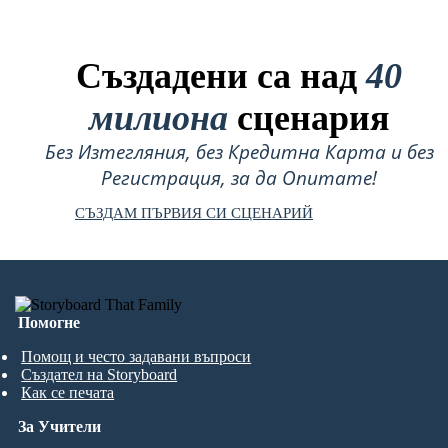
Създадени са над
40
милиона
сценария
Без Изтегляния, без Кредитна Карта и без
Регистрация, за да Опитате!
СЪЗДАМ ПЪРВИЯ СИ СЦЕНАРИЙ
Помогне
Помощ и често задавани въпроси
Създател на Storyboard
Как се печата
За Учители