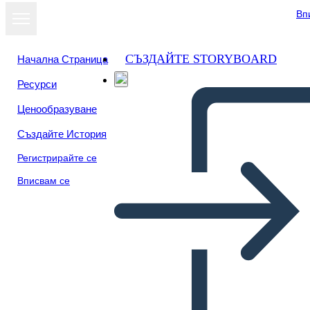
Вп
СЪЗДАЙТЕ STORYBOARD
Начална Страница
Ресурси
Ценообразуване
Създайте История
Регистрирайте се
Вписвам се
Cronologia Della Prima