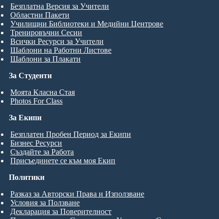
Безплатна Версия за Учители
Областни Пакети
Училищни Библиотеки и Медийни Центрове
Тренировъчни Сесии
Всички Ресурси за Учители
Шаблони на Работни Листове
Шаблони за Плакати
За Студенти
Моята Класна Стая
Photos For Class
За Екипи
Безплатен Пробен Период за Екипи
Бизнес Ресурси
Създайте за Работа
Присъединете се към моя Екип
Политики
Разказ за Авторски Права и Използване
Условия за Ползване
Декларация за Поверителност