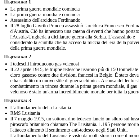
Пързалка: 1
La prima guerra mondiale comincia
La prima guerra mondiale comincia
Assassinio dell'arciduca Ferdinando
Il 28 luglio Gavrilo Princep assassinò l'arciduca Francesco Ferdi
d'Austria. Ciò ha innescato una catena di eventi che hanno portat
l'Austria-Ungheria a dichiarare guerra alla Serbia. L'assassinio è
considerato la scintilla che ha acceso la miccia dell'era della polve
della prima guerra mondiale.
Пързалка: 2
I tedeschi introducono gas velenosi
Il 22 aprile 1915, le truppe tedesche usarono più di 150 tonnellate
cloro gassoso contro due divisioni francesi in Belgio. È stato deva
e ha stabilito un nuovo stile di guerra chimica. A causa del lento st
combattimento in trincea durante la prima guerra mondiale, il gas
velenoso è stato un'arma incredibilmente mortale per tutta la guerr
Пързалка: 3
L'affondamento della Lusitania
RMS Lusitania
Il 7 maggio 1915, un sottomarino tedesco lanciò un siluro sul lus
piroscafo britannico chiamato The Lusitania. 1.195 persone morir
l'attacco alimentò il sentimento anti-tedesco negli Stati Uniti.
L'affondamento del Lusitania è visto da molti storici come il mom