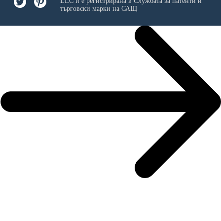
LLC
и е регистрирана в Службата за патенти и
търговски марки на САЩ