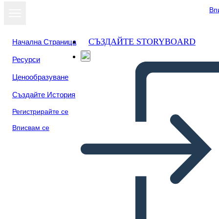
Вп
СЪЗДАЙТЕ STORYBOARD
Начална Страница
Ресурси
Ценообразуване
Създайте История
Регистрирайте се
Вписвам се