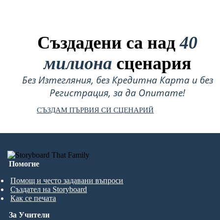
Създадени са над
40
милиона
сценария
Без Изтегляния, без Кредитна Карта и без
Регистрация, за да Опитате!
СЪЗДАМ ПЪРВИЯ СИ СЦЕНАРИЙ
Помогне
Помощ и често задавани въпроси
Създател на Storyboard
Как се печата
За Учители