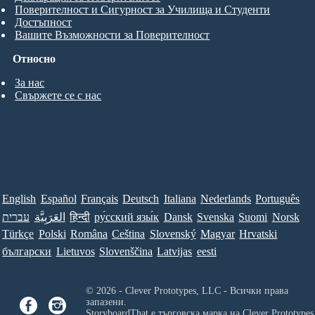
Поверителност и Сигурност за Училища и Студенти
Достъпност
Вашите Възможности за Поверителност
Относно
За нас
Свържете се с нас
English
Español
Français
Deutsch
Italiana
Nederlands
Português
עברית
العَرَبِيَّة
हिन्दी
ру́сский язы́к
Dansk
Svenska
Suomi
Norsk
Türkçe
Polski
Româna
Ceština
Slovenský
Magyar
Hrvatski
български
Lietuvos
Slovenščina
Latvijas
eesti
© 2026 - Clever Prototypes, LLC - Всички права
запазени.
StoryboardThat е търговска марка на
Clever Prototypes