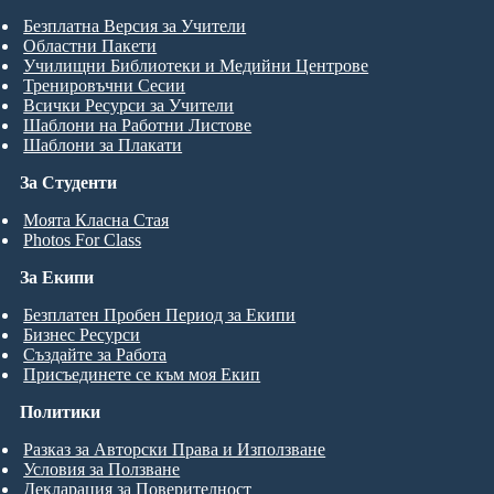
Безплатна Версия за Учители
Областни Пакети
Училищни Библиотеки и Медийни Центрове
Тренировъчни Сесии
Всички Ресурси за Учители
Шаблони на Работни Листове
Шаблони за Плакати
За Студенти
Моята Класна Стая
Photos For Class
За Екипи
Безплатен Пробен Период за Екипи
Бизнес Ресурси
Създайте за Работа
Присъединете се към моя Екип
Политики
Разказ за Авторски Права и Използване
Условия за Ползване
Декларация за Поверителност