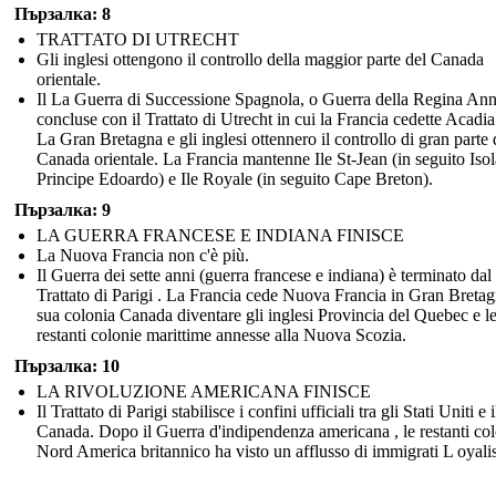
Пързалка: 8
TRATTATO DI UTRECHT
Gli inglesi ottengono il controllo della maggior parte del Canada
orientale.
Il La Guerra di Successione Spagnola, o Guerra della Regina Ann
concluse con il Trattato di Utrecht in cui la Francia cedette Acadia
La Gran Bretagna e gli inglesi ottennero il controllo di gran parte 
Canada orientale. La Francia mantenne Ile St-Jean (in seguito Isol
Principe Edoardo) e Ile Royale (in seguito Cape Breton).
Пързалка: 9
LA GUERRA FRANCESE E INDIANA FINISCE
La Nuova Francia non c'è più.
Il Guerra dei sette anni (guerra francese e indiana) è terminato dal
Trattato di Parigi . La Francia cede Nuova Francia in Gran Bretag
sua colonia Canada diventare gli inglesi Provincia del Quebec e l
restanti colonie marittime annesse alla Nuova Scozia.
Пързалка: 10
LA RIVOLUZIONE AMERICANA FINISCE
Il Trattato di Parigi stabilisce i confini ufficiali tra gli Stati Uniti e i
Canada. Dopo il Guerra d'indipendenza americana , le restanti col
Nord America britannico ha visto un afflusso di immigrati L oyalis