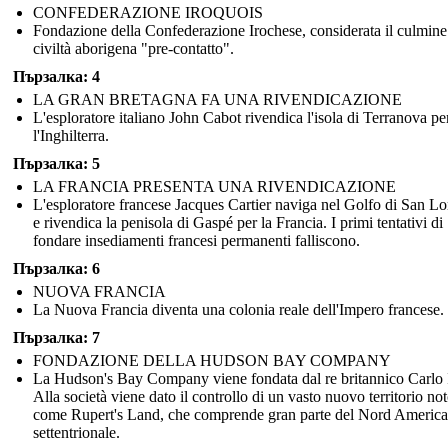
CONFEDERAZIONE IROQUOIS
Fondazione della Confederazione Irochese, considerata il culmine
civiltà aborigena "pre-contatto".
Пързалка: 4
LA GRAN BRETAGNA FA UNA RIVENDICAZIONE
L'esploratore italiano John Cabot rivendica l'isola di Terranova pe
l'Inghilterra.
Пързалка: 5
LA FRANCIA PRESENTA UNA RIVENDICAZIONE
L'esploratore francese Jacques Cartier naviga nel Golfo di San L
e rivendica la penisola di Gaspé per la Francia. I primi tentativi di
fondare insediamenti francesi permanenti falliscono.
Пързалка: 6
NUOVA FRANCIA
La Nuova Francia diventa una colonia reale dell'Impero francese.
Пързалка: 7
FONDAZIONE DELLA HUDSON BAY COMPANY
La Hudson's Bay Company viene fondata dal re britannico Carlo I
Alla società viene dato il controllo di un vasto nuovo territorio no
come Rupert's Land, che comprende gran parte del Nord America
settentrionale.