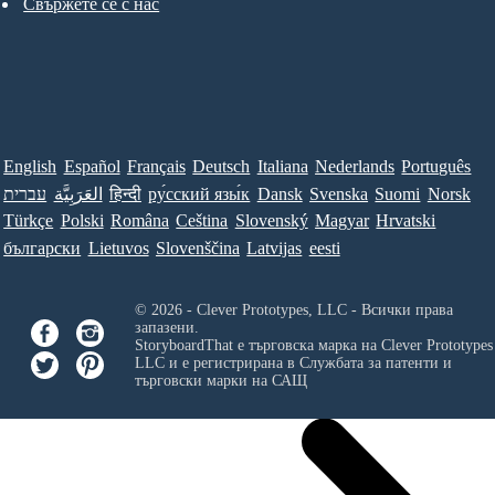
Свържете се с нас
English
Español
Français
Deutsch
Italiana
Nederlands
Português
עברית
العَرَبِيَّة
हिन्दी
ру́сский язы́к
Dansk
Svenska
Suomi
Norsk
Türkçe
Polski
Româna
Ceština
Slovenský
Magyar
Hrvatski
български
Lietuvos
Slovenščina
Latvijas
eesti
© 2026 - Clever Prototypes, LLC - Всички права
запазени.
StoryboardThat е търговска марка на
Clever Prototypes
LLC
и е регистрирана в Службата за патенти и
търговски марки на САЩ