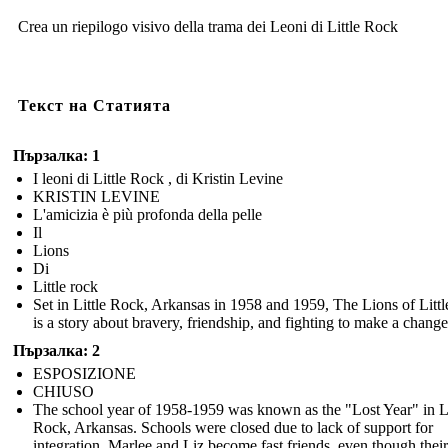
Crea un riepilogo visivo della trama dei Leoni di Little Rock
Текст на Статията
Пързалка: 1
I leoni di Little Rock , di Kristin Levine
KRISTIN LEVINE
L'amicizia è più profonda della pelle
Il
Lions
Di
Little rock
Set in Little Rock, Arkansas in 1958 and 1959, The Lions of Litt
is a story about bravery, friendship, and fighting to make a change
Пързалка: 2
ESPOSIZIONE
CHIUSO
The school year of 1958-1959 was known as the "Lost Year" in Li
Rock, Arkansas. Schools were closed due to lack of support for
integration. Marlee and Liz become fast friends, even though their