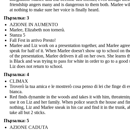
friendship angers many and is dangerous to them both. Marlee wil
at nothing to make sure her voice is finally heard.
Пързалка: 3
AZIONE IN AUMENTO
Marlee, Elizabeth non tornerà.
Stanza 5
Fall Fest in arrivo Presto!
Marlee and Liz work on a presentation together, and Marlee agree
speak for half of it. When Marlee doesn't show up to school on th
of the presentation, Marlee delivers it all on her own. She learns t
is Black and was trying to pass for white in order to go to a good 
Liz does not return to school.
Пързалка: 4
CLIMAX
Troverò la tua amica e le mostrerò cosa penso di lei che finge di e
bianca.
Red finds dynamite in the woods and takes it with him, threatenin
use it on Liz and her family. When police search the house and fi
nothing, Liz and Marlee sneak in his car and find it in the trunk, a
take all but 2 sticks.
Пързалка: 5
AZIONE CADUTA