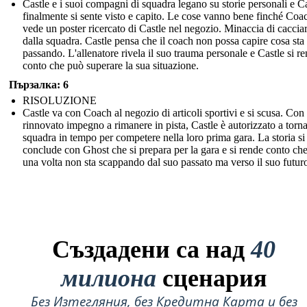
Castle e i suoi compagni di squadra legano su storie personali e C
finalmente si sente visto e capito. Le cose vanno bene finché Coa
vede un poster ricercato di Castle nel negozio. Minaccia di caccia
dalla squadra. Castle pensa che il coach non possa capire cosa sta
passando. L'allenatore rivela il suo trauma personale e Castle si r
conto che può superare la sua situazione.
Пързалка: 6
RISOLUZIONE
Castle va con Coach al negozio di articoli sportivi e si scusa. Con
rinnovato impegno a rimanere in pista, Castle è autorizzato a torna
squadra in tempo per competere nella loro prima gara. La storia si
conclude con Ghost che si prepara per la gara e si rende conto che
una volta non sta scappando dal suo passato ma verso il suo futur
Създадени са над
40
милиона
сценария
Без Изтегляния, без Кредитна Карта и без