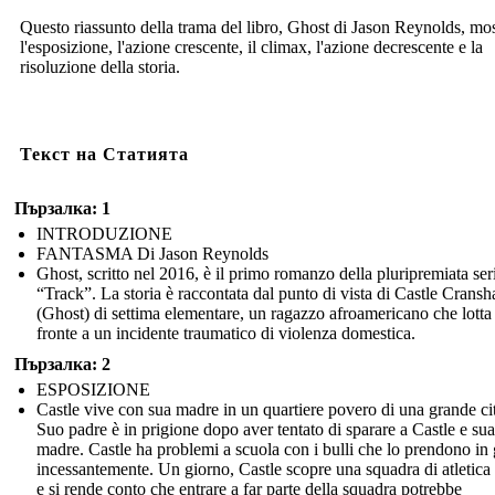
Questo riassunto della trama del libro, Ghost di Jason Reynolds, mo
l'esposizione, l'azione crescente, il climax, l'azione decrescente e la
risoluzione della storia.
Текст на Статията
Пързалка: 1
INTRODUZIONE
FANTASMA Di Jason Reynolds
Ghost, scritto nel 2016, è il primo romanzo della pluripremiata ser
“Track”. La storia è raccontata dal punto di vista di Castle Crans
(Ghost) di settima elementare, un ragazzo afroamericano che lotta 
fronte a un incidente traumatico di violenza domestica.
Пързалка: 2
ESPOSIZIONE
Castle vive con sua madre in un quartiere povero di una grande cit
Suo padre è in prigione dopo aver tentato di sparare a Castle e sua
madre. Castle ha problemi a scuola con i bulli che lo prendono in 
incessantemente. Un giorno, Castle scopre una squadra di atletica d
e si rende conto che entrare a far parte della squadra potrebbe