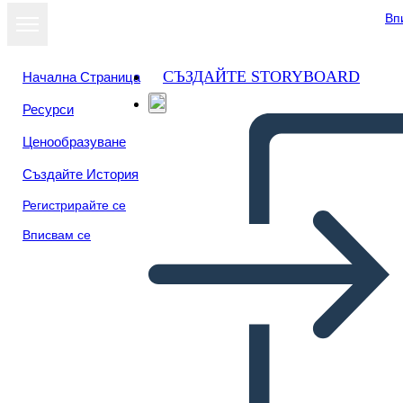
Вп
СЪЗДАЙТЕ STORYBOARD
Начална Страница
Ресурси
Ценообразуване
Създайте История
Регистрирайте се
Вписвам се