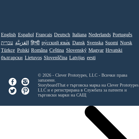
English
Español
Français
Deutsch
Italiana
Nederlands
Português
עברית
العَرَبِيَّة
हिन्दी
ру́сский язы́к
Dansk
Svenska
Suomi
Norsk
Türkçe
Polski
Româna
Ceština
Slovenský
Magyar
Hrvatski
български
Lietuvos
Slovenščina
Latvijas
eesti
© 2026 - Clever Prototypes, LLC - Всички права
запазени.
StoryboardThat е търговска марка на
Clever Prototypes
LLC
и е регистрирана в Службата за патенти и
търговски марки на САЩ