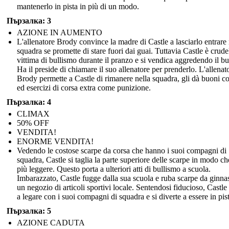
mantenerlo in pista in più di un modo.
Пързалка: 3
AZIONE IN AUMENTO
L'allenatore Brody convince la madre di Castle a lasciarlo entrare 
squadra se promette di stare fuori dai guai. Tuttavia Castle è crud
vittima di bullismo durante il pranzo e si vendica aggredendo il bu
Ha il preside di chiamare il suo allenatore per prenderlo. L'allenat
Brody permette a Castle di rimanere nella squadra, gli dà buoni co
ed esercizi di corsa extra come punizione.
Пързалка: 4
CLIMAX
50% OFF
VENDITA!
ENORME VENDITA!
Vedendo le costose scarpe da corsa che hanno i suoi compagni di
squadra, Castle si taglia la parte superiore delle scarpe in modo ch
più leggere. Questo porta a ulteriori atti di bullismo a scuola.
Imbarazzato, Castle fugge dalla sua scuola e ruba scarpe da ginnas
un negozio di articoli sportivi locale. Sentendosi fiducioso, Castle 
a legare con i suoi compagni di squadra e si diverte a essere in pist
Пързалка: 5
AZIONE CADUTA