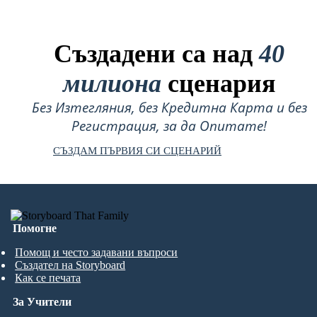
Създадени са над
40
милиона
сценария
Без Изтегляния, без Кредитна Карта и без
Регистрация, за да Опитате!
СЪЗДАМ ПЪРВИЯ СИ СЦЕНАРИЙ
Помогне
Помощ и често задавани въпроси
Създател на Storyboard
Как се печата
За Учители