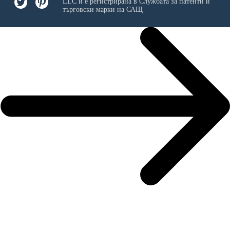
LLC
и е регистрирана в Службата за патенти и
търговски марки на САЩ