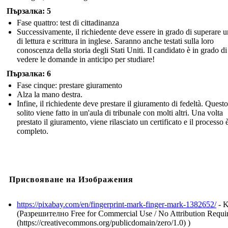
Пързалка: 5
Fase quattro: test di cittadinanza
Successivamente, il richiedente deve essere in grado di superare u
di lettura e scrittura in inglese. Saranno anche testati sulla loro
conoscenza della storia degli Stati Uniti. Il candidato è in grado di
vedere le domande in anticipo per studiare!
Пързалка: 6
Fase cinque: prestare giuramento
Alza la mano destra.
Infine, il richiedente deve prestare il giuramento di fedeltà. Questo
solito viene fatto in un'aula di tribunale con molti altri. Una volta
prestato il giuramento, viene rilasciato un certificato e il processo 
completo.
Присвояване на Изображения
https://pixabay.com/en/fingerprint-mark-finger-mark-1382652/
- K
(Разрешително Free for Commercial Use / No Attribution Requi
(https://creativecommons.org/publicdomain/zero/1.0) )