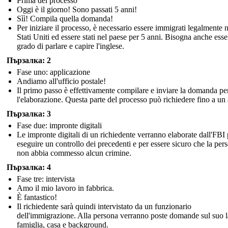
Prima del processo
Oggi è il giorno! Sono passati 5 anni!
Sìì! Compila quella domanda!
Per iniziare il processo, è necessario essere immigrati legalmente n
Stati Uniti ed essere stati nel paese per 5 anni. Bisogna anche esse
grado di parlare e capire l'inglese.
Пързалка: 2
Fase uno: applicazione
Andiamo all'ufficio postale!
Il primo passo è effettivamente compilare e inviare la domanda pe
l'elaborazione. Questa parte del processo può richiedere fino a un
Пързалка: 3
Fase due: impronte digitali
Le impronte digitali di un richiedente verranno elaborate dall'FBI 
eseguire un controllo dei precedenti e per essere sicuro che la per
non abbia commesso alcun crimine.
Пързалка: 4
Fase tre: intervista
Amo il mio lavoro in fabbrica.
È fantastico!
Il richiedente sarà quindi intervistato da un funzionario
dell'immigrazione. Alla persona verranno poste domande sul suo 
famiglia, casa e background.