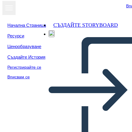
Вп
СЪЗДАЙТЕ STORYBOARD
Начална Страница
Ресурси
Ценообразуване
Създайте История
Регистрирайте се
Вписвам се
Diventare un Cittadino