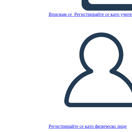
Вписвам се
Регистрирайте се като учит
Копирайте този Storyboard
СЪЗДАЙТЕ СЦЕНАРИЙ
ПУСКАНЕ НА СЛАЙДШОУ
ЧЕТИ МИ
Регистрирайте се като физическо лице