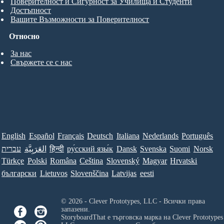
Поверителност и Сигурност за Училища и Студенти
Достъпност
Вашите Възможности за Поверителност
Относно
За нас
Свържете се с нас
English
Español
Français
Deutsch
Italiana
Nederlands
Português
עברית
العَرَبِيَّة
हिन्दी
ру́сский язы́к
Dansk
Svenska
Suomi
Norsk
Türkçe
Polski
Româna
Ceština
Slovenský
Magyar
Hrvatski
български
Lietuvos
Slovenščina
Latvijas
eesti
© 2026 - Clever Prototypes, LLC - Всички права
запазени.
StoryboardThat е търговска марка на
Clever Prototypes