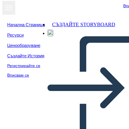
Вп
СЪЗДАЙТЕ STORYBOARD
Начална Страница
Ресурси
Ценообразуване
Създайте История
Регистрирайте се
Вписвам се