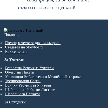
СЪЗДАМ ПЪРВИЯ СИ СЦЕНАРИЙ
Помогне
Помощ и често задавани въпроси
Създател на Storyboard
Как се печата
За Учители
Безплатна Версия за Учители
Областни Пакети
Училищни Библиотеки и Медийни Центрове
Тренировъчни Сесии
Всички Ресурси за Учители
Шаблони на Работни Листове
Шаблони за Плакати
За Студенти