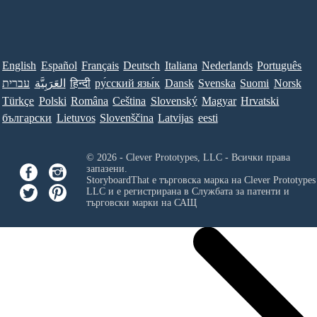
English
Español
Français
Deutsch
Italiana
Nederlands
Português
עברית
العَرَبِيَّة
हिन्दी
ру́сский язы́к
Dansk
Svenska
Suomi
Norsk
Türkçe
Polski
Româna
Ceština
Slovenský
Magyar
Hrvatski
български
Lietuvos
Slovenščina
Latvijas
eesti
© 2026 - Clever Prototypes, LLC - Всички права
запазени.
StoryboardThat е търговска марка на
Clever Prototypes
LLC
и е регистрирана в Службата за патенти и
търговски марки на САЩ