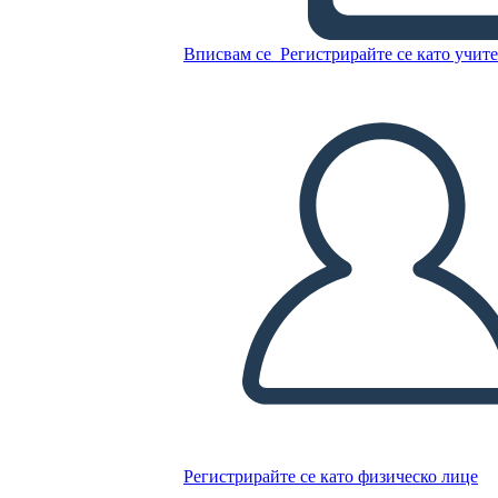
Fatti del Giorno Della
Camicia Arancione
Вписвам се
Регистрирайте се като учит
Копирайте този Storyboard
СЪЗДАЙТЕ СЦЕНАРИЙ
ПУСКАНЕ НА СЛАЙДШОУ
ЧЕТИ МИ
Регистрирайте се като физическо лице