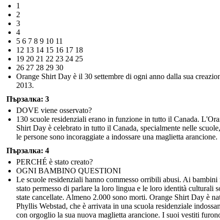
1
2
3
4
5 6 7 8 9 10 11
12 13 14 15 16 17 18
19 20 21 22 23 24 25
26 27 28 29 30
Orange Shirt Day è il 30 settembre di ogni anno dalla sua creazio
2013.
Пързалка: 3
DOVE viene osservato?
130 scuole residenziali erano in funzione in tutto il Canada. L'Or
Shirt Day è celebrato in tutto il Canada, specialmente nelle scuole
le persone sono incoraggiate a indossare una maglietta arancione.
Пързалка: 4
PERCHÉ è stato creato?
OGNI BAMBINO QUESTIONI
Le scuole residenziali hanno commesso orribili abusi. Ai bambini
stato permesso di parlare la loro lingua e le loro identità culturali 
state cancellate. Almeno 2.000 sono morti. Orange Shirt Day è na
Phyllis Webstad, che è arrivata in una scuola residenziale indossa
con orgoglio la sua nuova maglietta arancione. I suoi vestiti furon