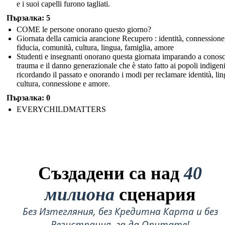
e i suoi capelli furono tagliati.
Пързалка: 5
COME le persone onorano questo giorno?
Giornata della camicia arancione Recupero : identità, connessione
fiducia, comunità, cultura, lingua, famiglia, amore
Studenti e insegnanti onorano questa giornata imparando a conosc
trauma e il danno generazionale che è stato fatto ai popoli indigeni
ricordando il passato e onorando i modi per reclamare identità, lin
cultura, connessione e amore.
Пързалка: 0
EVERYCHILDMATTERS
Създадени са над
40
милиона
сценария
Без Изтегляния, без Кредитна Карта и без
Регистрация, за да Опитате!