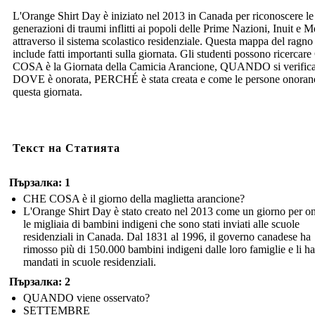
L'Orange Shirt Day è iniziato nel 2013 in Canada per riconoscere le
generazioni di traumi inflitti ai popoli delle Prime Nazioni, Inuit e M
attraverso il sistema scolastico residenziale. Questa mappa del ragno
include fatti importanti sulla giornata. Gli studenti possono ricerca
COSA è la Giornata della Camicia Arancione, QUANDO si verifica
DOVE è onorata, PERCHÉ è stata creata e come le persone onoran
questa giornata.
Текст на Статията
Пързалка: 1
CHE COSA è il giorno della maglietta arancione?
L'Orange Shirt Day è stato creato nel 2013 come un giorno per o
le migliaia di bambini indigeni che sono stati inviati alle scuole
residenziali in Canada. Dal 1831 al 1996, il governo canadese ha
rimosso più di 150.000 bambini indigeni dalle loro famiglie e li ha
mandati in scuole residenziali.
Пързалка: 2
QUANDO viene osservato?
SETTEMBRE